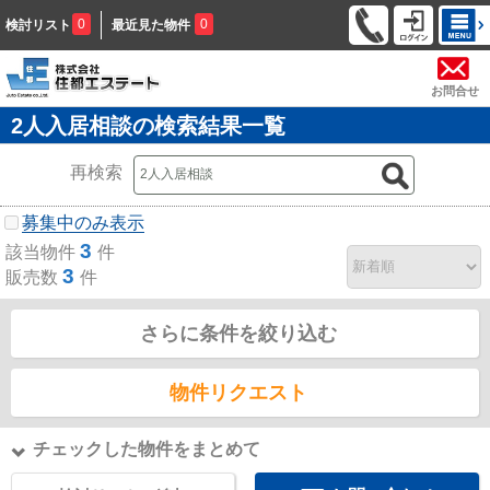
0
0
検討リスト
最近見た物件
お問合せ
2人入居相談の検索結果一覧
再検索
募集中のみ表示
3
該当物件
件
3
販売数
件
さらに条件を絞り込む
物件リクエスト
チェックした物件をまとめて