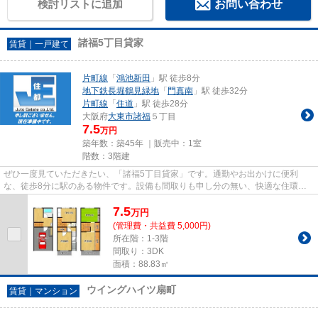
検討リストに追加
お問い合わせ
諸福5丁目貸家
賃貸｜一戸建て
片町線
「
鴻池新田
」駅 徒歩8分
地下鉄長堀鶴見緑地
「
門真南
」駅 徒歩32分
片町線
「
住道
」駅 徒歩28分
大阪府
大東市
諸福
５丁目
7.5
万円
築年数：築45年 ｜販売中：
1室
階数：3階建
ぜひ一度見ていただきたい、「諸福5丁目貸家」です。通勤やお出かけに便利
な、徒歩8分に駅のある物件です。設備も間取りも申し分の無い、快適な住環境
のある戸建て物件です。2駅利用可...
7.5
万
円
(管理費・共益費 5,000円)
所在階：1-3階
間取り：3DK
面積：88.83㎡
ウイングハイツ扇町
賃貸｜マンション