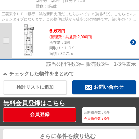
築年数：築6年 ｜販売中：
1室
階数：3階建
三菱東京ＵＦＪ銀行 鴻池新田支店だったら歩いてすぐ(徒歩5分)。こちらはマン
ションタイプになります。この物件は駅から徒歩5分の物件です。築6年のイチオ
シ物件はこちらです。住都エ...
6.6
万
円
(管理費・共益費 2,000円)
所在階：1階
間取り：1LDK
面積：32.71㎡
該当公開件数
3
件 販売数
3
件
1-3
件表示
チェックした物件をまとめて
検討リストに追加
お問い合わせ
無料会員登録はこちら
公開物件数：
0
件
会員登録
会員物件数：
0
件
さらに条件を絞り込む