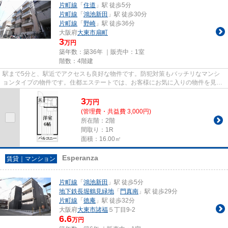
片町線
「
住道
」駅 徒歩5分
片町線
「
鴻池新田
」駅 徒歩30分
片町線
「
野崎
」駅 徒歩36分
大阪府
大東市
扇町
3
万円
築年数：築36年 ｜販売中：
1室
階数：4階建
駅まで5分と、駅近でアクセスも良好な物件です。防犯対策もバッチリなマンシ
ョンタイプの物件です。住都エステートでは、お客様にお気に入りの物件を見つ
けていただけるよう、スタッフ...
3
万
円
(管理費・共益費 3,000円)
所在階：2階
間取り：1R
面積：16.00㎡
Esperanza
賃貸｜マンション
片町線
「
鴻池新田
」駅 徒歩5分
地下鉄長堀鶴見緑地
「
門真南
」駅 徒歩29分
片町線
「
徳庵
」駅 徒歩32分
大阪府
大東市
諸福
５丁目9-2
6.6
万円