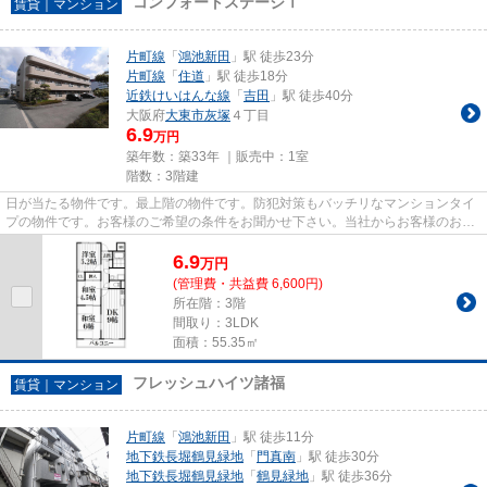
コンフォートステージⅠ
賃貸｜マンション
片町線
「
鴻池新田
」駅 徒歩23分
片町線
「
住道
」駅 徒歩18分
近鉄けいはんな線
「
吉田
」駅 徒歩40分
大阪府
大東市
灰塚
４丁目
6.9
万円
築年数：築33年 ｜販売中：
1室
階数：3階建
日が当たる物件です。最上階の物件です。防犯対策もバッチリなマンションタイ
プの物件です。お客様のご希望の条件をお聞かせ下さい。当社からお客様のお求
めの条件に合った物件をご紹...
6.9
万
円
(管理費・共益費 6,600円)
所在階：3階
間取り：3LDK
面積：55.35㎡
フレッシュハイツ諸福
賃貸｜マンション
片町線
「
鴻池新田
」駅 徒歩11分
地下鉄長堀鶴見緑地
「
門真南
」駅 徒歩30分
地下鉄長堀鶴見緑地
「
鶴見緑地
」駅 徒歩36分