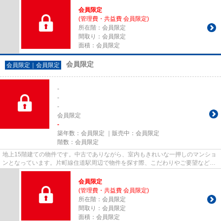
会員限定
(管理費・共益費
会員限定
)
所在階：
会員限定
間取り：
会員限定
面積：
会員限定
会員限定
会員限定
｜
会員限定
-
-
-
会員限定
-
築年数：
会員限定
｜販売中：
会員限定
階数：
会員限定
地上15階建ての物件です。中古でありながら、室内もきれいな一押しのマンショ
ンとなっています。片町線住道駅周辺で物件を探す際、こだわりやご要望などが
あれば、ぜひ当社スタッフに...
会員限定
(管理費・共益費
会員限定
)
所在階：
会員限定
間取り：
会員限定
面積：
会員限定