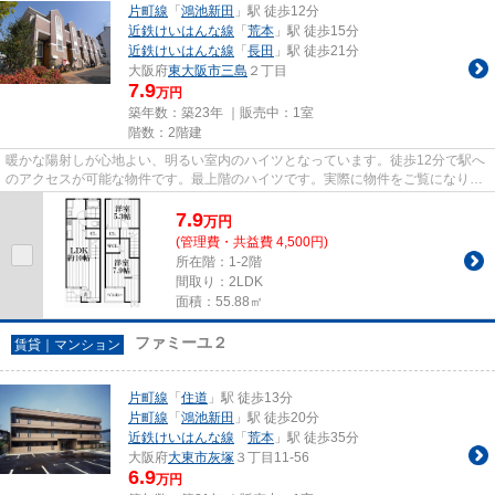
片町線
「
鴻池新田
」駅 徒歩12分
近鉄けいはんな線
「
荒本
」駅 徒歩15分
近鉄けいはんな線
「
長田
」駅 徒歩21分
大阪府
東大阪市
三島
２丁目
7.9
万円
築年数：築23年 ｜販売中：
1室
階数：2階建
暖かな陽射しが心地よい、明るい室内のハイツとなっています。徒歩12分で駅へ
のアクセスが可能な物件です。最上階のハイツです。実際に物件をご覧になりた
いお客様は、スタッフまでご...
7.9
万
円
(管理費・共益費 4,500円)
所在階：1-2階
間取り：2LDK
面積：55.88㎡
ファミーユ２
賃貸｜マンション
片町線
「
住道
」駅 徒歩13分
片町線
「
鴻池新田
」駅 徒歩20分
近鉄けいはんな線
「
荒本
」駅 徒歩35分
大阪府
大東市
灰塚
３丁目11-56
6.9
万円