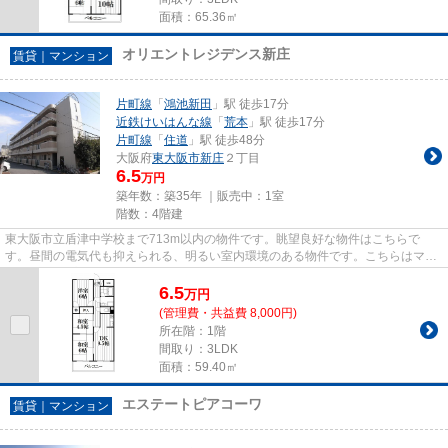
面積：65.36㎡
オリエントレジデンス新庄
賃貸｜マンション
片町線
「
鴻池新田
」駅 徒歩17分
近鉄けいはんな線
「
荒本
」駅 徒歩17分
片町線
「
住道
」駅 徒歩48分
大阪府
東大阪市
新庄
２丁目
6.5
万円
築年数：築35年 ｜販売中：
1室
階数：4階建
東大阪市立盾津中学校まで713m以内の物件です。眺望良好な物件はこちらで
す。昼間の電気代も抑えられる、明るい室内環境のある物件です。こちらはマン
ションタイプになります。住都エ...
6.5
万
円
(管理費・共益費 8,000円)
所在階：1階
間取り：3LDK
面積：59.40㎡
エステートピアコーワ
賃貸｜マンション