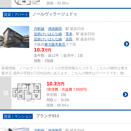
面積：42.00㎡
ノールヴィラージュドゥ
賃貸｜アパート
片町線
「
鴻池新田
」駅 徒歩21分
近鉄けいはんな線
「
荒本
」駅 徒歩23分
近鉄けいはんな線
「
吉田
」駅 徒歩33分
大阪府
東大阪市
新庄
３丁目
10.3
万円
築年数：築12年 ｜販売中：
1室
階数：2階建
新着情報：ノールヴィラージュドゥの空室情報ならコチラ。こちらの物件は東大
阪市立 成和小学校が715m以内にあります。こちらの物件はアパートです。物件
情報を数多く取り揃えている当...
10.3
万
円
(管理費・共益費 7,000円)
所在階：2階
間取り：3LDK
面積：66.64㎡
ブランチ913
賃貸｜マンション
片町線
「
鴻池新田
」駅 徒歩20分