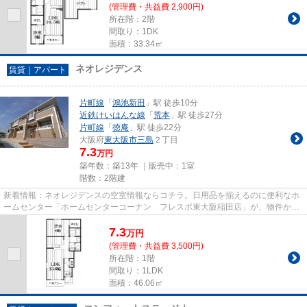
(管理費・共益費 2,900円)
所在階：2階
間取り：1DK
面積：33.34㎡
ネオレジデンス
賃貸｜アパート
片町線
「
鴻池新田
」駅 徒歩10分
近鉄けいはんな線
「
荒本
」駅 徒歩27分
片町線
「
徳庵
」駅 徒歩22分
大阪府
東大阪市
三島
２丁目
7.3
万円
築年数：築13年 ｜販売中：
1室
階数：2階建
新着情報：ネオレジデンスの空室情報ならコチラ。日用品を揃えるのに便利なホ
ームセンター「ホームセンターコーナン フレスポ東大阪稲田店」が、物件から
209mのところにあります。こ...
7.3
万
円
(管理費・共益費 3,500円)
所在階：1階
間取り：1LDK
面積：46.06㎡