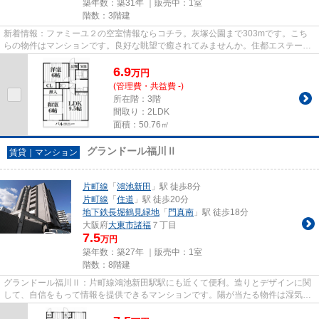
築年数：築31年 ｜販売中：
1室
階数：3階建
新着情報：ファミーユ２の空室情報ならコチラ。灰塚公園まで303mです。こち
らの物件はマンションです。良好な眺望で癒されてみませんか。住都エステート
では、片町線住道駅を中心に数...
6.9
万
円
(管理費・共益費 -)
所在階：3階
間取り：2LDK
面積：50.76㎡
グランドール福川Ⅱ
賃貸｜マンション
片町線
「
鴻池新田
」駅 徒歩8分
片町線
「
住道
」駅 徒歩20分
地下鉄長堀鶴見緑地
「
門真南
」駅 徒歩18分
大阪府
大東市
諸福
７丁目
7.5
万円
築年数：築27年 ｜販売中：
1室
階数：8階建
グランドール福川Ⅱ：片町線鴻池新田駅駅にも近くて便利。造りとデザインに関
して、自信をもって情報を提供できるマンションです。陽が当たる物件は湿気も
少なく健康な毎日を過ごせます...