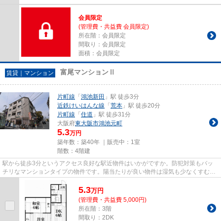
会員限定
(管理費・共益費
会員限定
)
所在階：
会員限定
間取り：
会員限定
面積：
会員限定
富尾マンションⅡ
賃貸｜マンション
片町線
「
鴻池新田
」駅 徒歩3分
近鉄けいはんな線
「
荒本
」駅 徒歩20分
片町線
「
住道
」駅 徒歩31分
大阪府
東大阪市
鴻池元町
5.3
万円
築年数：築40年 ｜販売中：
1室
階数：4階建
駅から徒歩3分というアクセス良好な駅近物件はいかがですか。防犯対策もバッ
チリなマンションタイプの物件です。陽当たりが良い物件は湿気も少なくすむの
で清潔さを保てます。東大阪市...
5.3
万
円
(管理費・共益費 5,000円)
所在階：3階
間取り：2DK