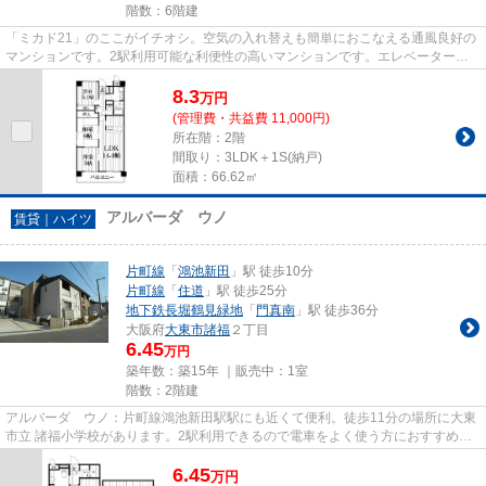
階数：6階建
「ミカド21」のここがイチオシ。空気の入れ替えも簡単におこなえる通風良好の
マンションです。2駅利用可能な利便性の高いマンションです。エレベーターが
ある物件です。住都エステート...
8.3
万
円
(管理費・共益費 11,000円)
所在階：2階
間取り：3LDK＋1S(納戸)
面積：66.62㎡
アルバーダ ウノ
賃貸｜ハイツ
片町線
「
鴻池新田
」駅 徒歩10分
片町線
「
住道
」駅 徒歩25分
地下鉄長堀鶴見緑地
「
門真南
」駅 徒歩36分
大阪府
大東市
諸福
２丁目
6.45
万円
築年数：築15年 ｜販売中：
1室
階数：2階建
アルバーダ ウノ：片町線鴻池新田駅駅にも近くて便利。徒歩11分の場所に大東
市立 諸福小学校があります。2駅利用できるので電車をよく使う方におすすめな
物件です。駅徒歩10分に駅が...
6.45
万
円