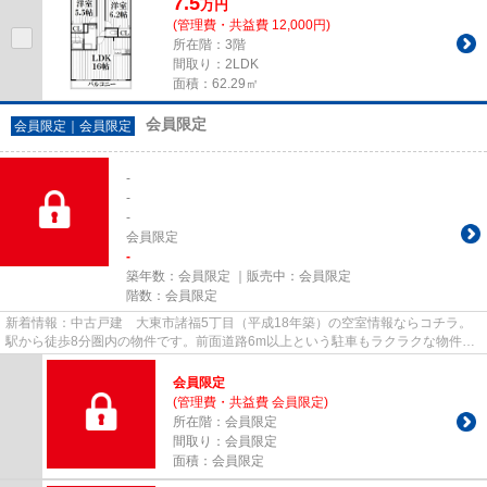
7.5
万
円
(管理費・共益費 12,000円)
所在階：3階
間取り：2LDK
面積：62.29㎡
会員限定
会員限定
｜
会員限定
-
-
-
会員限定
-
築年数：
会員限定
｜販売中：
会員限定
階数：
会員限定
新着情報：中古戸建 大東市諸福5丁目（平成18年築）の空室情報ならコチラ。
駅から徒歩8分圏内の物件です。前面道路6m以上という駐車もラクラクな物件と
なっております。値段がお手ご...
会員限定
(管理費・共益費
会員限定
)
所在階：
会員限定
間取り：
会員限定
面積：
会員限定