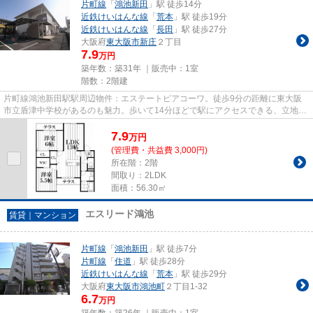
片町線
「
鴻池新田
」駅 徒歩14分
近鉄けいはんな線
「
荒本
」駅 徒歩19分
近鉄けいはんな線
「
長田
」駅 徒歩27分
大阪府
東大阪市
新庄
２丁目
7.9
万円
築年数：築31年 ｜販売中：
1室
階数：2階建
片町線鴻池新田駅駅周辺物件：エステートピアコーワ。徒歩9分の距離に東大阪
市立盾津中学校があるのも魅力。歩いて14分ほどで駅にアクセスできる、立地の
良さも魅力の物件です。防犯対...
7.9
万
円
(管理費・共益費 3,000円)
所在階：2階
間取り：2LDK
面積：56.30㎡
エスリード鴻池
賃貸｜マンション
片町線
「
鴻池新田
」駅 徒歩7分
片町線
「
住道
」駅 徒歩28分
近鉄けいはんな線
「
荒本
」駅 徒歩29分
大阪府
東大阪市
鴻池町
２丁目1-32
6.7
万円
築年数：築26年 ｜販売中：
1室