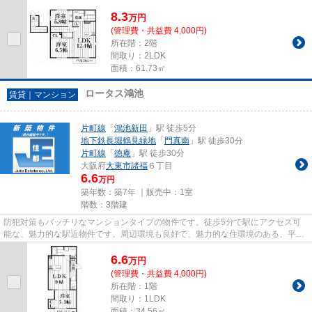
スタッフまでご連絡ください。お...
8.3
万
円
(管理費・共益費 4,000円)
所在階：2階
間取り：2LDK
面積：61.73㎡
ロータス鴻池
賃貸｜マンション
片町線
「
鴻池新田
」駅 徒歩5分
地下鉄長堀鶴見緑地
「
門真南
」駅 徒歩30分
片町線
「
徳庵
」駅 徒歩30分
大阪府
大東市
諸福
６丁目
6.6
万円
築年数：築7年 ｜販売中：
1室
階数：3階建
防犯対策もバッチリなマンションタイプの物件です。徒歩5分で駅にアクセス可
能な、魅力的な駅近物件です。周辺環境も良好で、魅力的な住環境のある、平成
31年築の物件です。しっかりと...
6.6
万
円
(管理費・共益費 4,000円)
所在階：1階
間取り：1LDK
面積：34.56㎡