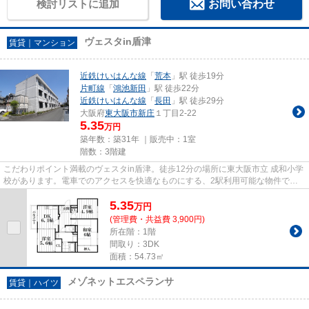
検討リストに追加
お問い合わせ
ヴェスタin盾津
賃貸｜マンション
近鉄けいはんな線
「
荒本
」駅 徒歩19分
片町線
「
鴻池新田
」駅 徒歩22分
近鉄けいはんな線
「
長田
」駅 徒歩29分
大阪府
東大阪市
新庄
１丁目2-22
5.35
万円
築年数：築31年 ｜販売中：
1室
階数：3階建
こだわりポイント満載のヴェスタin盾津。徒歩12分の場所に東大阪市立 成和小学
校があります。電車でのアクセスを快適なものにする、2駅利用可能な物件で
す。こちらの物件はマンション...
5.35
万
円
(管理費・共益費 3,900円)
所在階：1階
間取り：3DK
面積：54.73㎡
メゾネットエスペランサ
賃貸｜ハイツ