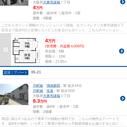
大阪府
大東市
諸福
７丁目
4
万円
築年数：築34年 ｜販売中：
1室
階数：4階建
こだわりポイント満載のフレッシュハイツ諸福。セブンイレブン大東市諸福５丁
目店まで徒歩6分と近場にコンビニがあるのもポイント。こちらのマンションは
自走式駐車場がご利用いただけ...
4
万
円
(管理費・共益費 4,000円)
所在階：4階
間取り：1DK
面積：21.00㎡
IB-21
賃貸｜アパート
片町線
「
鴻池新田
」駅 徒歩16分
片町線
「
住道
」駅 徒歩18分
大阪府
大東市
諸福
２丁目
8.3
万円
築年数：築8年 ｜販売中：
1室
階数：2階建
周辺に駅が2つあるので電車での移動が便利です。こちらの物件はアパートで
す。築8年の物件。いち早くご希望の条件から不動産情報をお届けするために、