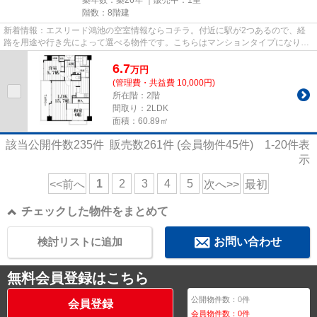
階数：8階建
新着情報：エスリード鴻池の空室情報ならコチラ。付近に駅が2つあるので、経
路を用途や行き先によって選べる物件です。こちらはマンションタイプになりま
す。駅から徒歩7分にある物件...
6.7
万
円
(管理費・共益費 10,000円)
所在階：2階
間取り：2LDK
面積：60.89㎡
該当公開件数
235
件 販売数
261
件 (会員物件
45
件)
1-20
件表
示
1
2
3
4
5
<<前へ
次へ>>
最初
チェックした物件をまとめて
検討リストに追加
お問い合わせ
無料会員登録はこちら
公開物件数：
0
件
会員登録
会員物件数：
0
件