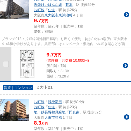
近鉄けいはんな線
「
荒本
」駅 徒歩25分
片町線
「
住道
」駅 徒歩26分
大阪府
東大阪市
東鴻池町
４丁目
9.7
万円
築年数：築25年 ｜販売中：
1室
階数：7階建
ブランチ913：片町線鴻池新田駅駅にも近くて便利。徒歩14分の場所に東大阪市
立 成和小学校があります。共用部にはエレベータ・敷地内ごみ置き場などが備わ
っておりとても充実していま...
9.7
万
円
(管理費・共益費 10,000円)
所在階：7階
間取り：3LDK
面積：73.20㎡
ミカド21
賃貸｜マンション
片町線
「
鴻池新田
」駅 徒歩14分
片町線
「
住道
」駅 徒歩23分
地下鉄長堀鶴見緑地
「
門真南
」駅 徒歩32分
大阪府
大東市
諸福
１丁目
8.3
万円
築年数：築24年 ｜販売中：
1室