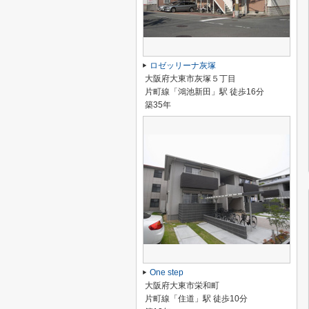
ロゼッリーナ灰塚
大阪府大東市灰塚５丁目
片町線「鴻池新田」駅 徒歩16分
築35年
One step
大阪府大東市栄和町
片町線「住道」駅 徒歩10分