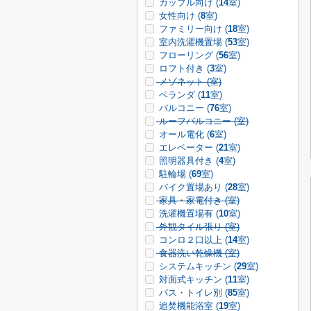
カップル向け (
14
室)
女性向け (
8
室)
ファミリー向け (
18
室)
室内洗濯機置場 (
53
室)
フローリング (
56
室)
ロフト付き (
3
室)
メゾネット (
室)
ベランダ (
11
室)
バルコニー (
76
室)
ルーフバルコニー (
室)
オール電化 (
6
室)
エレベーター (
21
室)
照明器具付き (
4
室)
駐輪場 (
69
室)
バイク置場あり (
28
室)
家具・家電付き (
室)
洗濯機置場有 (
10
室)
外観タイル張り (
室)
コンロ２口以上 (
14
室)
食器洗い乾燥機 (
室)
システムキッチン (
29
室)
対面式キッチン (
11
室)
バス・トイレ別 (
85
室)
追焚機能浴室 (
19
室)