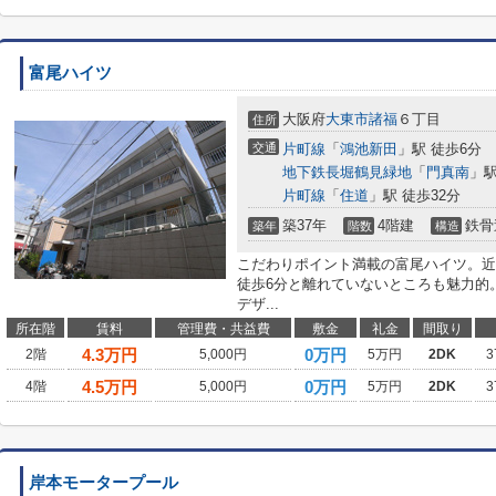
富尾ハイツ
大阪府
大東市
諸福
６丁目
住所
交通
片町線
「
鴻池新田
」駅 徒歩6分
地下鉄長堀鶴見緑地
「
門真南
」駅
片町線
「
住道
」駅 徒歩32分
築37年
4階建
鉄骨
築年
階数
構造
こだわりポイント満載の富尾ハイツ。近
徒歩6分と離れていないところも魅力的
デザ...
所在階
賃料
管理費・共益費
敷金
礼金
間取り
4.3
万円
0万円
2階
5,000円
5万円
2DK
3
4.5
万円
0万円
4階
5,000円
5万円
2DK
3
岸本モータープール