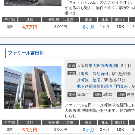
「ヴィ・シャルム」のここがイチオシ。
があるのも魅力。物件の近くに駅が2つ
選べま...
所在階
賃料
管理費・共益費
敷金
礼金
間取り
4.7
万円
0ヶ月
3階
3,000円
1ヶ月
1DK
2
ファミール吉田Ⅲ
大阪府
東大阪市
西鴻池町
２丁目
住所
交通
片町線
「
鴻池新田
」駅 徒歩1分
片町線
「
徳庵
」駅 徒歩21分
地下鉄長堀鶴見緑地
「
門真南
」駅
築25年
5階建
鉄筋
築年
階数
構造
ファミール吉田Ⅲ：片町線鴻池新田にも
大阪西鴻池郵便局があります。魅力的で
じられ...
所在階
賃料
管理費・共益費
敷金
礼金
間取り
5.1
万円
0ヶ月
3階
9,000円
2ヶ月
1DK
3