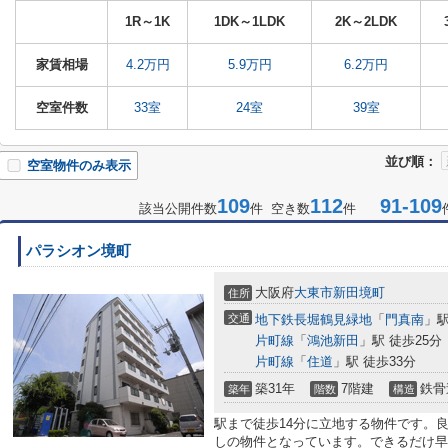
1R～1K
1DK～1LDK
2K～2LDK
家賃相場
4.2万円
5.9万円
6.2万円
空室件数
33室
24室
39室
並び順：
空室物件のみ表示
109
112
91-109
該当公開件数
件 空き数
件
パラシオン境町
大阪府
大東市
新田境町
住所
交通
地下鉄長堀鶴見緑地
「
門真南
」駅
片町線
「
鴻池新田
」駅 徒歩25分
片町線
「
住道
」駅 徒歩33分
築31年
7階建
鉄骨
築年
階数
構造
駅まで徒歩14分に立地する物件です。
しの物件となっています。できるだけ早