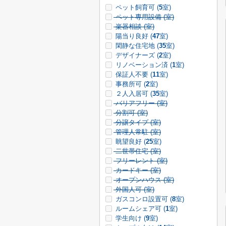
ペット飼育可 (
5
室)
ペット専用設備 (
室)
楽器相談 (
室)
陽当り良好 (
47
室)
閑静な住宅地 (
35
室)
デザイナーズ (
2
室)
リノベーション済 (
1
室)
保証人不要 (
11
室)
事務所可 (
2
室)
２人入居可 (
35
室)
バリアフリー (
室)
分割可 (
室)
分譲タイプ (
室)
管理人常駐 (
室)
眺望良好 (
25
室)
二世帯住宅 (
室)
フリーレント (
室)
カードキー (
室)
オープンハウス (
室)
外国人可 (
室)
ガスコンロ設置可 (
8
室)
ルームシェア可 (
1
室)
学生向け (
9
室)