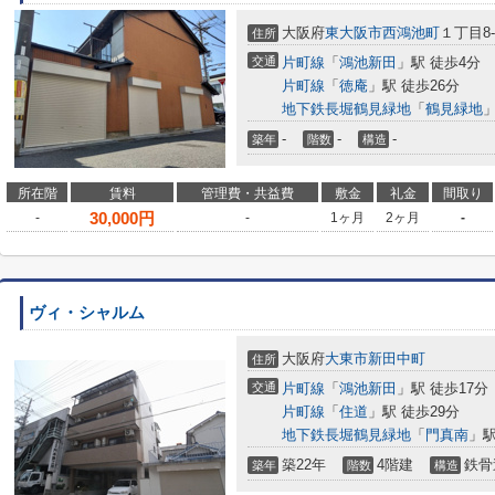
大阪府
東大阪市
西鴻池町
１丁目8-
住所
交通
片町線
「
鴻池新田
」駅 徒歩4分
片町線
「
徳庵
」駅 徒歩26分
地下鉄長堀鶴見緑地
「
鶴見緑地
」
-
-
-
築年
階数
構造
所在階
賃料
管理費・共益費
敷金
礼金
間取り
30,000
円
-
-
1ヶ月
2ヶ月
-
ヴィ・シャルム
大阪府
大東市
新田中町
住所
交通
片町線
「
鴻池新田
」駅 徒歩17分
片町線
「
住道
」駅 徒歩29分
地下鉄長堀鶴見緑地
「
門真南
」駅
築22年
4階建
鉄骨
築年
階数
構造