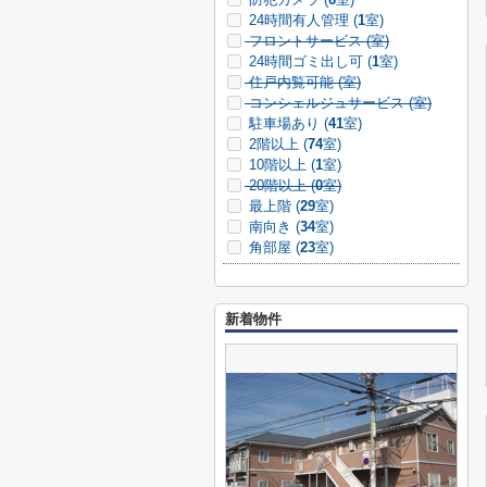
24時間有人管理 (
1
室)
フロントサービス (
室)
24時間ゴミ出し可 (
1
室)
住戸内覧可能 (
室)
コンシェルジュサービス (
室)
駐車場あり (
41
室)
2階以上 (
74
室)
10階以上 (
1
室)
20階以上 (
0
室)
最上階 (
29
室)
南向き (
34
室)
角部屋 (
23
室)
新着物件