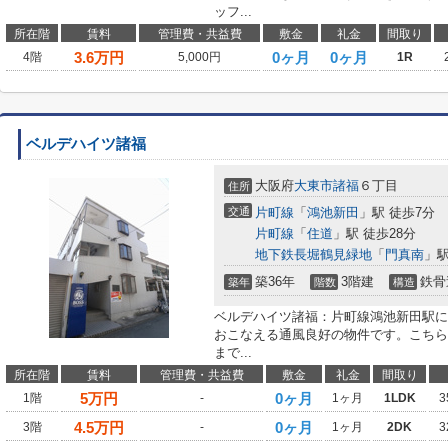
ッフ...
所在階
賃料
管理費・共益費
敷金
礼金
間取り
3.6
万円
0ヶ月
0ヶ月
4階
5,000円
1R
ベルデハイツ諸福
大阪府
大東市
諸福
６丁目
住所
交通
片町線
「
鴻池新田
」駅 徒歩7分
片町線
「
住道
」駅 徒歩28分
地下鉄長堀鶴見緑地
「
門真南
」駅
築36年
3階建
鉄骨
築年
階数
構造
ベルデハイツ諸福：片町線鴻池新田駅に
おこなえる通風良好の物件です。こちら
まで...
所在階
賃料
管理費・共益費
敷金
礼金
間取り
5
万円
0ヶ月
1階
-
1ヶ月
1LDK
3
4.5
万円
0ヶ月
3階
-
1ヶ月
2DK
3