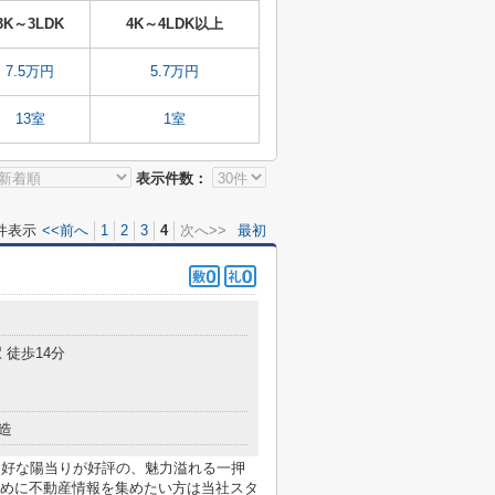
3K～3LDK
4K～4LDK以上
7.5万円
5.7万円
13室
1室
表示件数：
件表示
<<前へ
1
2
3
4
次へ>>
最初
 徒歩14分
造
良好な陽当りが好評の、魅力溢れる一押
めに不動産情報を集めたい方は当社スタ