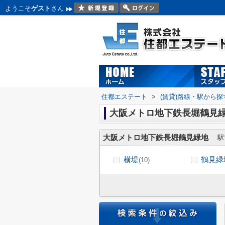
ようこそ
ゲスト
さん
住都エステート
>
(賃貸)路線・駅から探
大阪メトロ地下鉄長堀鶴見緑
大阪メトロ地下鉄長堀鶴見緑地
駅
横堤
鶴見緑
(10)