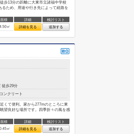
徒歩13分の距離に大東市立諸福中学校
あるため、用途や行き先によって経路を
面積
詳細
検討リスト
4.50㎡
詳細を見る
追加する
 徒歩29分
コンクリート
近くて便利。家から277mのところに東
眺望良好な場所です。四季折々の風を感
面積
詳細
検討リスト
0.45㎡
詳細を見る
追加する