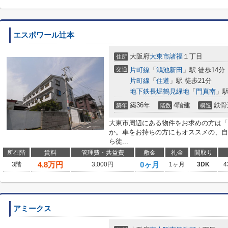
エスポワール辻本
大阪府
大東市
諸福
１丁目
住所
交通
片町線
「
鴻池新田
」駅 徒歩14分
片町線
「
住道
」駅 徒歩21分
地下鉄長堀鶴見緑地
「
門真南
」駅
築36年
4階建
鉄骨
築年
階数
構造
大東市周辺にある物件をお求めの方は「
か。車をお持ちの方にもオススメの、自
ら徒...
所在階
賃料
管理費・共益費
敷金
礼金
間取り
4.8
万円
0ヶ月
3階
3,000円
1ヶ月
3DK
4
アミークス