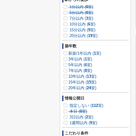
1分以内 (
0
室)
5分以内 (
0
室)
7分以内 (
3
室)
10分以内 (
6
室)
15分以内 (
9
室)
20分以内 (
19
室)
築年数
新築/1年以内 (
1
室)
3年以内 (
1
室)
5年以内 (
6
室)
7年以内 (
8
室)
10年以内 (
13
室)
15年以内 (
15
室)
20年以内 (
24
室)
情報公開日
指定しない (
112
室)
本日 (
0
室)
3日以内 (
2
室)
1週間以内 (
9
室)
こだわり条件