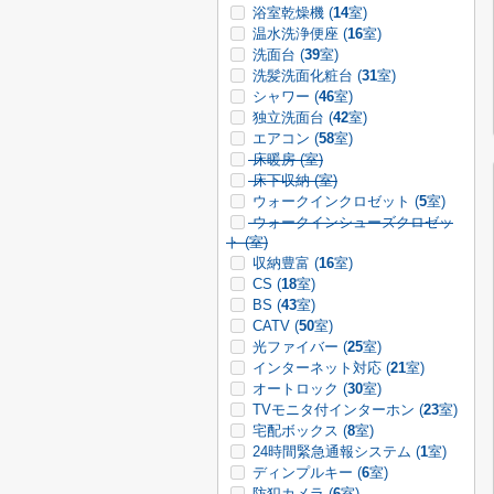
浴室乾燥機 (
14
室)
温水洗浄便座 (
16
室)
洗面台 (
39
室)
洗髪洗面化粧台 (
31
室)
シャワー (
46
室)
独立洗面台 (
42
室)
エアコン (
58
室)
床暖房 (
室)
床下収納 (
室)
ウォークインクロゼット (
5
室)
ウォークインシューズクロゼッ
ト (
室)
収納豊富 (
16
室)
CS (
18
室)
BS (
43
室)
CATV (
50
室)
光ファイバー (
25
室)
インターネット対応 (
21
室)
オートロック (
30
室)
TVモニタ付インターホン (
23
室)
宅配ボックス (
8
室)
24時間緊急通報システム (
1
室)
ディンプルキー (
6
室)
防犯カメラ (
6
室)