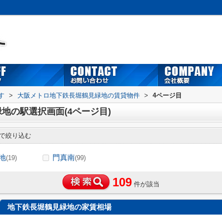
す
>
大阪メトロ地下鉄長堀鶴見緑地の賃貸物件
>
4ページ目
地の駅選択画面(4ページ目)
で絞り込む
地
門真南
(19)
(99)
109
件が該当
地下鉄長堀鶴見緑地の家賃相場