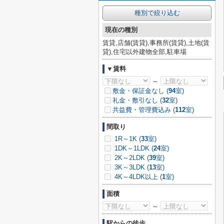
種別で絞り込む
現在の種別
賃貸,店舗(賃貸),事務所(賃貸),土地(賃
貸),住宅以外建物全部,駐車場
▼賃料
～
敷金・保証金なし (
94
室)
礼金・敷引なし (
32
室)
共益費・管理費込み (
112
室)
間取り
1R～1K (
33
室)
1DK～1LDK (
24
室)
2K～2LDK (
39
室)
3K～3LDK (
13
室)
4K～4LDK以上 (
1
室)
面積
～
駅からの徒歩