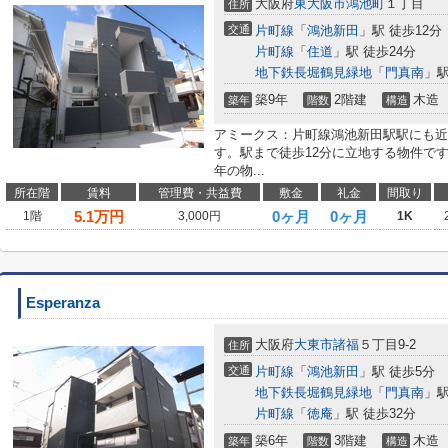
大阪府
東大阪市
鴻池町
１丁目
住所
交通
片町線
「
鴻池新田
」駅 徒歩12分
片町線
「
住道
」駅 徒歩24分
地下鉄長堀鶴見緑地
「
門真南
」駅
築9年
2階建
木造
築年
階数
構造
アミークス：片町線鴻池新田駅駅にも近
す。駅まで徒歩12分に立地する物件です。
年の物...
所在階
賃料
管理費・共益費
敷金
礼金
間取り
5.1
万円
0ヶ月
0ヶ月
1階
3,000円
1K
Esperanza
大阪府
大東市
諸福
５丁目9-2
住所
交通
片町線
「
鴻池新田
」駅 徒歩5分
地下鉄長堀鶴見緑地
「
門真南
」駅
片町線
「
徳庵
」駅 徒歩32分
築6年
3階建
木造
築年
階数
構造