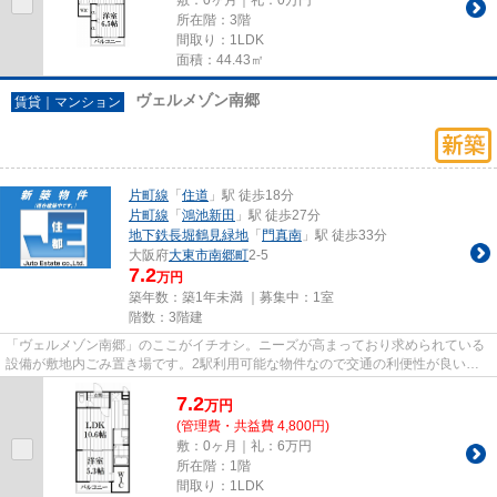
所在階：3階
間取り：1LDK
面積：44.43㎡
ヴェルメゾン南郷
賃貸｜マンション
片町線
「
住道
」駅 徒歩18分
片町線
「
鴻池新田
」駅 徒歩27分
地下鉄長堀鶴見緑地
「
門真南
」駅 徒歩33分
大阪府
大東市
南郷町
2-5
7.2
万円
築年数：築1年未満 ｜募集中：
1室
階数：3階建
「ヴェルメゾン南郷」のここがイチオシ。ニーズが高まっており求められている
設備が敷地内ごみ置き場です。2駅利用可能な物件なので交通の利便性が良いの
が魅力です。2026年に建設され...
7.2
万
円
(管理費・共益費 4,800円)
敷：0ヶ月｜礼：6万円
所在階：1階
間取り：1LDK