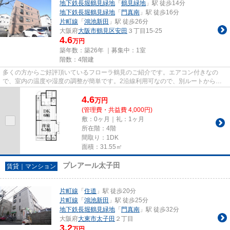
地下鉄長堀鶴見緑地
「
鶴見緑地
」駅 徒歩14分
地下鉄長堀鶴見緑地
「
門真南
」駅 徒歩16分
片町線
「
鴻池新田
」駅 徒歩26分
大阪府
大阪市鶴見区
安田
３丁目15-25
4.6
万円
築年数：築26年 ｜募集中：
1室
階数：4階建
多くの方からご好評頂いているフローラ鶴見のご紹介です。エアコン付きなの
で、室内の温度や湿度の調整が簡単です。2沿線利用可なので、別ルートからで
も帰宅できます。防犯対策の行き...
4.6
万
円
(管理費・共益費 4,000円)
敷：0ヶ月｜礼：1ヶ月
所在階：4階
間取り：1DK
面積：31.55㎡
プレアール太子田
賃貸｜マンション
片町線
「
住道
」駅 徒歩20分
片町線
「
鴻池新田
」駅 徒歩25分
地下鉄長堀鶴見緑地
「
門真南
」駅 徒歩32分
大阪府
大東市
太子田
２丁目
3.2
万円