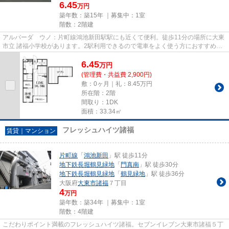
6.45
万円
築年数：築15年 ｜募集中：
1室
階数：2階建
アルバーダ ウノ：片町線鴻池新田駅駅にも近くて便利。徒歩11分の場所に大東
市立 諸福小学校があります。2駅利用できるので電車をよく使う方におすすめな
物件です。駅徒歩10分に駅が...
6.45
万
円
(管理費・共益費 2,900円)
敷：0ヶ月｜礼：8.45万円
所在階：2階
間取り：1DK
面積：33.34㎡
フレッシュハイツ諸福
賃貸｜マンション
片町線
「
鴻池新田
」駅 徒歩11分
地下鉄長堀鶴見緑地
「
門真南
」駅 徒歩30分
地下鉄長堀鶴見緑地
「
鶴見緑地
」駅 徒歩36分
大阪府
大東市
諸福
７丁目
4
万円
築年数：築34年 ｜募集中：
1室
階数：4階建
こだわりポイント満載のフレッシュハイツ諸福。セブンイレブン大東市諸福５丁