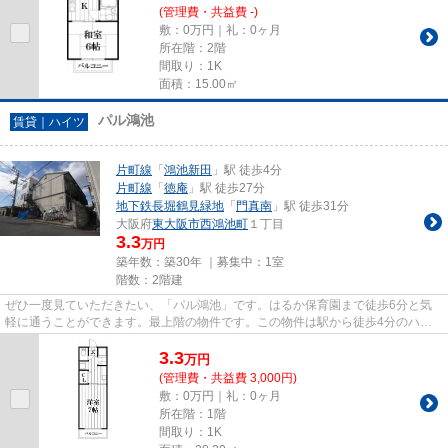
(管理費・共益費 -)
敷：0万円｜礼：0ヶ月
所在階：2階
間取り：1K
面積：15.00㎡
パル鴻池
賃貸｜ハイツ
片町線
「
鴻池新田
」駅 徒歩4分
片町線
「
徳庵
」駅 徒歩27分
地下鉄長堀鶴見緑地
「
門真南
」駅 徒歩31分
大阪府
東大阪市
西鴻池町
１丁目
3.3
万円
築年数：築30年 ｜募集中：
1室
階数：2階建
ぜひ一度見ていただきたい、「パル鴻池」です。はるか保育園まで徒歩6分と気
軽に通うことができます。最上階の物件です。この物件は駅から徒歩4分のハイ
ツです。住都エステートでは片...
3.3
万
円
(管理費・共益費 3,000円)
敷：0万円｜礼：0ヶ月
所在階：1階
間取り：1K