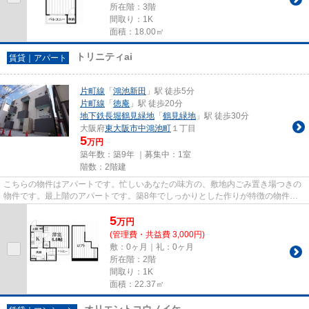
所在階：3階
間取り：1K
面積：18.00㎡
トリニティai
賃貸｜アパート
片町線
「
鴻池新田
」駅 徒歩5分
片町線
「
徳庵
」駅 徒歩20分
地下鉄長堀鶴見緑地
「
鶴見緑地
」駅 徒歩30分
大阪府
東大阪市
中鴻池町
１丁目
5
万円
築年数：築9年 ｜募集中：
1室
階数：2階建
こちらの物件はアパートです。忙しいあなたの味方の、敷地内ごみ置き場つきの
物件です。最上階のアパートです。築8年でしっかりとした作りが特徴の物件で
す。東大阪市エリアにある賃貸...
5
万
円
(管理費・共益費 3,000円)
敷：0ヶ月｜礼：0ヶ月
所在階：2階
間取り：1K
面積：22.37㎡
オリエントコウノイケ