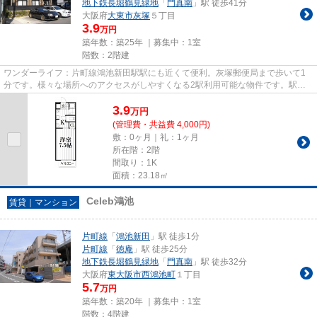
地下鉄長堀鶴見緑地
「
門真南
」駅 徒歩41分
大阪府
大東市
灰塚
５丁目
3.9
万円
築年数：築25年 ｜募集中：
1室
階数：2階建
ワンダーライフ：片町線鴻池新田駅駅にも近くて便利。灰塚郵便局まで歩いて1
分です。様々な場所へのアクセスがしやすくなる2駅利用可能な物件です。駅ま
で徒歩15分の物件です。住都エ...
3.9
万
円
(管理費・共益費 4,000円)
敷：0ヶ月｜礼：1ヶ月
所在階：2階
間取り：1K
面積：23.18㎡
Celeb鴻池
賃貸｜マンション
片町線
「
鴻池新田
」駅 徒歩1分
片町線
「
徳庵
」駅 徒歩25分
地下鉄長堀鶴見緑地
「
門真南
」駅 徒歩32分
大阪府
東大阪市
西鴻池町
１丁目
5.7
万円
築年数：築20年 ｜募集中：
1室
階数：4階建