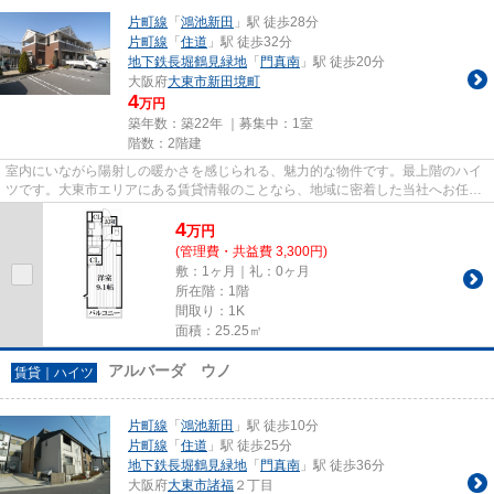
片町線
「
鴻池新田
」駅 徒歩28分
片町線
「
住道
」駅 徒歩32分
地下鉄長堀鶴見緑地
「
門真南
」駅 徒歩20分
大阪府
大東市
新田境町
4
万円
築年数：築22年 ｜募集中：
1室
階数：2階建
室内にいながら陽射しの暖かさを感じられる、魅力的な物件です。最上階のハイ
ツです。大東市エリアにある賃貸情報のことなら、地域に密着した当社へお任せ
下さい。当社は、多種多様な...
4
万
円
(管理費・共益費 3,300円)
敷：1ヶ月｜礼：0ヶ月
所在階：1階
間取り：1K
面積：25.25㎡
アルバーダ ウノ
賃貸｜ハイツ
片町線
「
鴻池新田
」駅 徒歩10分
片町線
「
住道
」駅 徒歩25分
地下鉄長堀鶴見緑地
「
門真南
」駅 徒歩36分
大阪府
大東市
諸福
２丁目