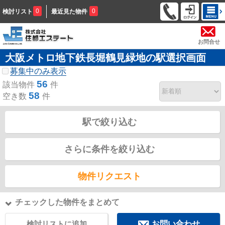
0
0
検討リスト
最近見た物件
お問合せ
大阪メトロ地下鉄長堀鶴見緑地の駅選択画面
募集中のみ表示
56
該当物件
件
58
空き数
件
駅で絞り込む
さらに条件を絞り込む
物件リクエスト
チェックした物件をまとめて
検討リストに追加
お問い合わせ