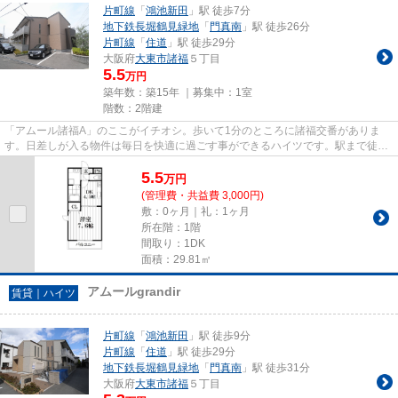
片町線
「
鴻池新田
」駅 徒歩7分
地下鉄長堀鶴見緑地
「
門真南
」駅 徒歩26分
片町線
「
住道
」駅 徒歩29分
大阪府
大東市
諸福
５丁目
5.5
万円
築年数：築15年 ｜募集中：
1室
階数：2階建
「アムール諸福A」のここがイチオシ。歩いて1分のところに諸福交番がありま
す。日差しが入る物件は毎日を快適に過ごす事ができるハイツです。駅まで徒歩
7分なので、アクセスの良い物件...
5.5
万
円
(管理費・共益費 3,000円)
敷：0ヶ月｜礼：1ヶ月
所在階：1階
間取り：1DK
面積：29.81㎡
アムールgrandir
賃貸｜ハイツ
片町線
「
鴻池新田
」駅 徒歩9分
片町線
「
住道
」駅 徒歩29分
地下鉄長堀鶴見緑地
「
門真南
」駅 徒歩31分
大阪府
大東市
諸福
５丁目