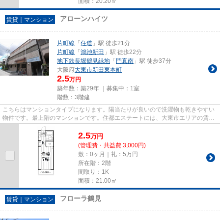
面積：20.20㎡
アローンハイツ
賃貸｜マンション
片町線
「
住道
」駅 徒歩21分
片町線
「
鴻池新田
」駅 徒歩22分
地下鉄長堀鶴見緑地
「
門真南
」駅 徒歩37分
大阪府
大東市
新田東本町
2.5
万円
築年数：築29年 ｜募集中：
1室
階数：3階建
こちらはマンションタイプになります。陽当たりが良いので洗濯物も乾きやすい
物件です。最上階のマンションです。住都エステートには、大東市エリアの賃貸
情報が豊富です。もちろん、...
2.5
万
円
(管理費・共益費 3,000円)
敷：0ヶ月｜礼：5万円
所在階：2階
間取り：1K
面積：21.00㎡
フローラ鶴見
賃貸｜マンション