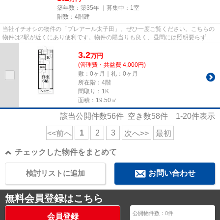
築年数：築35年 ｜募集中：
1室
階数：4階建
当社イチオシの物件の「プレアール太子田」。ぜひ一度ご覧ください。こちらの
物件は2駅が近くにあり便利です。物件の陽当りも良く、昼間には照明要らずで
経済的です。こちらはマンショ...
3.2
万
円
(管理費・共益費 4,000円)
敷：0ヶ月｜礼：0ヶ月
所在階：4階
間取り：1K
面積：19.50㎡
該当公開件数
56
件 空き数
58
件
1-20
件表示
1
2
3
<<前へ
次へ>>
最初
チェックした物件をまとめて
検討リストに追加
お問い合わせ
無料会員登録はこちら
公開物件数：
0
件
会員登録