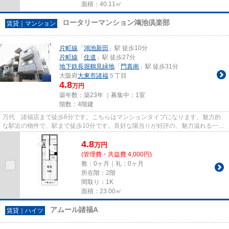
面積：40.11㎡
ロータリーマンション鴻池倶楽部
賃貸｜マンション
片町線
「
鴻池新田
」駅 徒歩10分
片町線
「
住道
」駅 徒歩27分
地下鉄長堀鶴見緑地
「
門真南
」駅 徒歩31分
大阪府
大東市
諸福
５丁目
4.8
万円
築年数：築23年 ｜募集中：
1室
階数：4階建
万代 諸福店まで徒歩6分です。こちらはマンションタイプになります。魅力的
な駅近の物件で、駅まで徒歩10分です。良好な陽当りが好評の、魅力溢れる一押
しの物件となっています。住都...
4.8
万
円
(管理費・共益費 4,000円)
敷：0ヶ月｜礼：0ヶ月
所在階：2階
間取り：1K
面積：23.00㎡
アムール諸福A
賃貸｜ハイツ