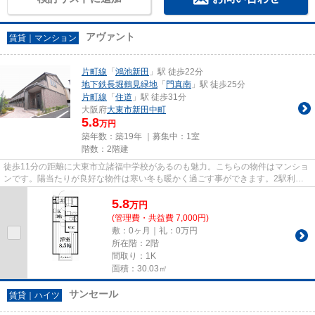
アヴァント
賃貸｜マンション
片町線
「
鴻池新田
」駅 徒歩22分
地下鉄長堀鶴見緑地
「
門真南
」駅 徒歩25分
片町線
「
住道
」駅 徒歩31分
大阪府
大東市
新田中町
5.8
万円
築年数：築19年 ｜募集中：
1室
階数：2階建
徒歩11分の距離に大東市立諸福中学校があるのも魅力。こちらの物件はマンショ
ンです。陽当たりが良好な物件は寒い冬も暖かく過ごす事ができます。2駅利用
可能の物件です。住都エステー...
5.8
万
円
(管理費・共益費 7,000円)
敷：0ヶ月｜礼：0万円
所在階：2階
間取り：1K
面積：30.03㎡
サンセール
賃貸｜ハイツ