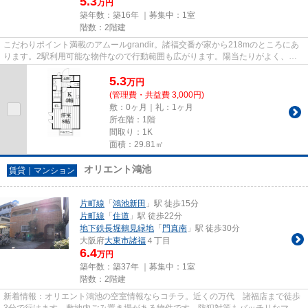
5.3
万円
築年数：築16年 ｜募集中：
1室
階数：2階建
こだわりポイント満載のアムールgrandir。諸福交番が家から218mのところにあ
ります。2駅利用可能な物件なので行動範囲も広がります。陽当たりがよく、洗
濯物がよく乾く物件です。住都...
5.3
万
円
(管理費・共益費 3,000円)
敷：0ヶ月｜礼：1ヶ月
所在階：1階
間取り：1K
面積：29.81㎡
オリエント鴻池
賃貸｜マンション
片町線
「
鴻池新田
」駅 徒歩15分
片町線
「
住道
」駅 徒歩22分
地下鉄長堀鶴見緑地
「
門真南
」駅 徒歩30分
大阪府
大東市
諸福
４丁目
6.4
万円
築年数：築37年 ｜募集中：
1室
階数：2階建
新着情報：オリエント鴻池の空室情報ならコチラ。近くの万代 諸福店まで徒歩
3分で行けます。敷地内ごみ置き場がある物件です。防犯対策もバッチリなマン