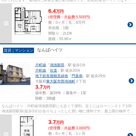
ションタイプの物件です。大東...
6.4
万
円
(管理費・共益費 5,500円)
敷：0ヶ月｜礼：8万円
所在階：1階
間取り：2LDK
面積：55.80㎡
なんばハイツ
賃貸｜マンション
片町線
「
鴻池新田
」駅 徒歩1分
片町線
「
住道
」駅 徒歩20分
地下鉄長堀鶴見緑地
「
門真南
」駅 徒歩29分
大阪府
東大阪市
西鴻池町
２丁目
3.7
万円
築年数：築39年 ｜募集中：
1室
階数：3階建
なんばハイツ：片町線鴻池新田駅にも近くて便利。近くにはローソンストア100
鴻池新田駅前(徒歩3分)がありちょっとした買い物に便利です。最上階の物件で
す。こちらはマンションタイプ...
3.7
万
円
(管理費・共益費 3,000円)
敷：0ヶ月｜礼：1ヶ月