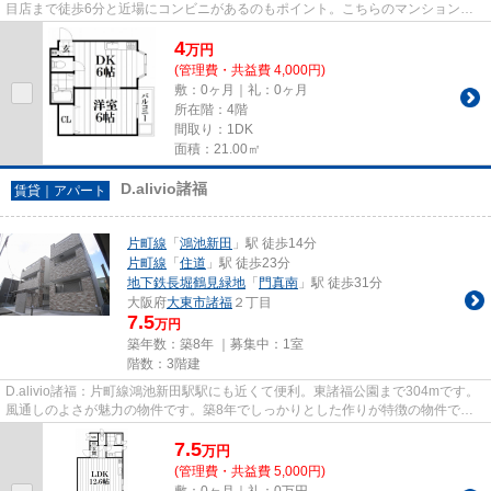
目店まで徒歩6分と近場にコンビニがあるのもポイント。こちらのマンションは
自走式駐車場がご利用いただけ...
4
万
円
(管理費・共益費 4,000円)
敷：0ヶ月｜礼：0ヶ月
所在階：4階
間取り：1DK
面積：21.00㎡
D.alivio諸福
賃貸｜アパート
片町線
「
鴻池新田
」駅 徒歩14分
片町線
「
住道
」駅 徒歩23分
地下鉄長堀鶴見緑地
「
門真南
」駅 徒歩31分
大阪府
大東市
諸福
２丁目
7.5
万円
築年数：築8年 ｜募集中：
1室
階数：3階建
D.alivio諸福：片町線鴻池新田駅駅にも近くて便利。東諸福公園まで304mです。
風通しのよさが魅力の物件です。築8年でしっかりとした作りが特徴の物件で
す。住都エステートでは片町線鴻...
7.5
万
円
(管理費・共益費 5,000円)
敷：0ヶ月｜礼：0万円