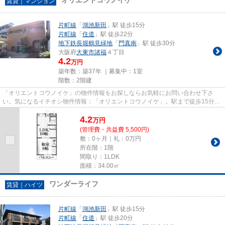
賃貸｜マンション
片町線
「
鴻池新田
」駅 徒歩15分
片町線
「
住道
」駅 徒歩22分
地下鉄長堀鶴見緑地
「
門真南
」駅 徒歩30分
大阪府
大東市
諸福
４丁目
4.2
万円
築年数：築37年 ｜募集中：
1室
階数：2階建
「オリエントコウノイケ」の物件情報をお探しならお気軽にお問い合わせ下さ
い。気になるイチオシ物件情報：「オリエントコウノイケ」。駅まで徒歩15分
と、立地が魅力的な物件です。こ...
4.2
万
円
(管理費・共益費 5,500円)
敷：0ヶ月｜礼：0万円
所在階：1階
間取り：1LDK
面積：34.00㎡
ワンダーライフ
賃貸｜ハイツ
片町線
「
鴻池新田
」駅 徒歩15分
片町線
「
住道
」駅 徒歩20分