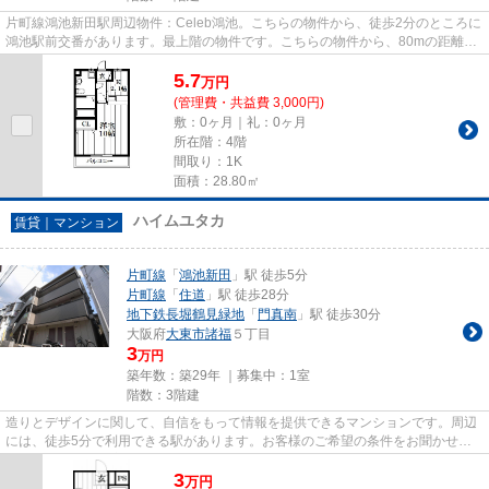
片町線鴻池新田駅周辺物件：Celeb鴻池。こちらの物件から、徒歩2分のところに
鴻池駅前交番があります。最上階の物件です。こちらの物件から、80mの距離に
駐車場があります。当物件以外...
5.7
万
円
(管理費・共益費 3,000円)
敷：0ヶ月｜礼：0ヶ月
所在階：4階
間取り：1K
面積：28.80㎡
ハイムユタカ
賃貸｜マンション
片町線
「
鴻池新田
」駅 徒歩5分
片町線
「
住道
」駅 徒歩28分
地下鉄長堀鶴見緑地
「
門真南
」駅 徒歩30分
大阪府
大東市
諸福
５丁目
3
万円
築年数：築29年 ｜募集中：
1室
階数：3階建
造りとデザインに関して、自信をもって情報を提供できるマンションです。周辺
には、徒歩5分で利用できる駅があります。お客様のご希望の条件をお聞かせ下
さい。当社からお客様のお求め...
3
万
円