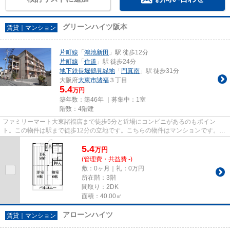
グリーンハイツ阪本
賃貸｜マンション
片町線
「
鴻池新田
」駅 徒歩12分
片町線
「
住道
」駅 徒歩24分
地下鉄長堀鶴見緑地
「
門真南
」駅 徒歩31分
大阪府
大東市
諸福
３丁目
5.4
万円
築年数：築46年 ｜募集中：
1室
階数：4階建
ファミリーマート大東諸福店まで徒歩5分と近場にコンビニがあるのもポイン
ト。この物件は駅まで徒歩12分の立地です。こちらの物件はマンションです。条
件として多くの方がこだわる、陽...
5.4
万
円
(管理費・共益費 -)
敷：0ヶ月｜礼：0万円
所在階：3階
間取り：2DK
面積：40.00㎡
アローンハイツ
賃貸｜マンション