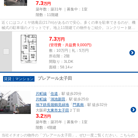
7.3
万円
築年数：築31年 ｜募集中：
1室
階数：11階建
近くにはコノミヤ徳庵店(217m)があるので安心。多くの車を駐車できるのが、機
械式の駐車場のメリットです。地上11階建ての物件をご紹介。コンクリート躯体
で隙間がなく、気密性や断熱...
7.3
万
円
(管理費・共益費 9,000円)
敷：10万円｜礼：5万円
所在階：2階
間取り：3LDK
面積：58.14㎡
プレアール太子田
賃貸｜マンション
片町線
「
住道
」駅 徒歩20分
片町線
「
鴻池新田
」駅 徒歩25分
地下鉄長堀鶴見緑地
「
門真南
」駅 徒歩32分
大阪府
大東市
太子田
２丁目
3.2
万円
築年数：築35年 ｜募集中：
1室
階数：4階建
当社イチオシの物件の「プレアール太子田」。ぜひ一度ご覧ください。こちらの