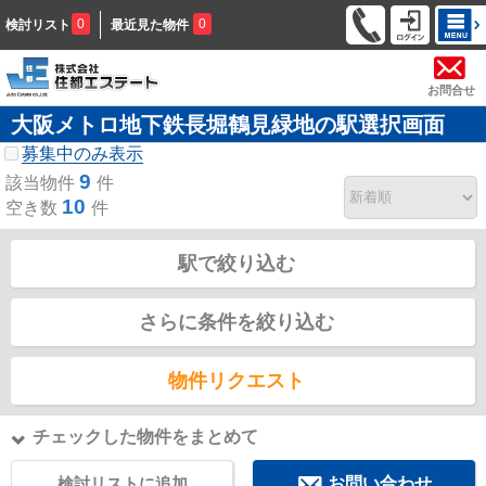
0
0
検討リスト
最近見た物件
お問合せ
大阪メトロ地下鉄長堀鶴見緑地の駅選択画面
募集中のみ表示
9
該当物件
件
10
空き数
件
駅で絞り込む
さらに条件を絞り込む
物件リクエスト
チェックした物件をまとめて
検討リストに追加
お問い合わせ