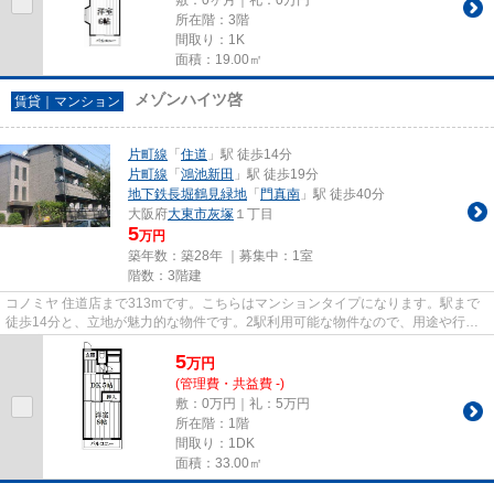
所在階：3階
間取り：1K
面積：19.00㎡
メゾンハイツ啓
賃貸｜マンション
片町線
「
住道
」駅 徒歩14分
片町線
「
鴻池新田
」駅 徒歩19分
地下鉄長堀鶴見緑地
「
門真南
」駅 徒歩40分
大阪府
大東市
灰塚
１丁目
5
万円
築年数：築28年 ｜募集中：
1室
階数：3階建
コノミヤ 住道店まで313mです。こちらはマンションタイプになります。駅まで
徒歩14分と、立地が魅力的な物件です。2駅利用可能な物件なので、用途や行き
先に応じて経路を選択できます...
5
万
円
(管理費・共益費 -)
敷：0万円｜礼：5万円
所在階：1階
間取り：1DK
面積：33.00㎡