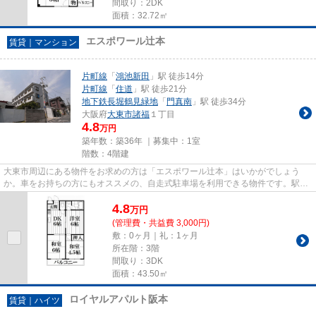
間取り：2DK
面積：32.72㎡
エスポワール辻本
賃貸｜マンション
片町線
「
鴻池新田
」駅 徒歩14分
片町線
「
住道
」駅 徒歩21分
地下鉄長堀鶴見緑地
「
門真南
」駅 徒歩34分
大阪府
大東市
諸福
１丁目
4.8
万円
築年数：築36年 ｜募集中：
1室
階数：4階建
大東市周辺にある物件をお求めの方は「エスポワール辻本」はいかがでしょう
か。車をお持ちの方にもオススメの、自走式駐車場を利用できる物件です。駅か
ら徒歩14分のところにある物件...
4.8
万
円
(管理費・共益費 3,000円)
敷：0ヶ月｜礼：1ヶ月
所在階：3階
間取り：3DK
面積：43.50㎡
ロイヤルアパルト阪本
賃貸｜ハイツ