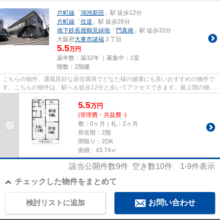
片町線
「
鴻池新田
」駅 徒歩12分
片町線
「
住道
」駅 徒歩26分
地下鉄長堀鶴見緑地
「
門真南
」駅 徒歩33分
大阪府
大東市
諸福
３丁目
5.5
万円
築年数：築32年 ｜募集中：
1室
階数：2階建
こちらの物件、通風良好な居住環境でどなた様の健康にも良いおすすめの物件で
す。こちらの物件は、駅へも徒歩12分と歩いてアクセスできます。最上階の物件
なので、きっとご満足頂ける...
5.5
万
円
(管理費・共益費 -)
敷：0ヶ月｜礼：2ヶ月
所在階：2階
間取り：2DK
面積：43.74㎡
該当公開件数
9
件 空き数
10
件
1-9
件表示
チェックした物件をまとめて
検討リストに追加
お問い合わせ