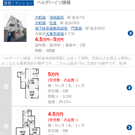
ベルデハイツ諸福
賃貸｜マンション
片町線
「
鴻池新田
」駅 徒歩7分
片町線
「
住道
」駅 徒歩28分
地下鉄長堀鶴見緑地
「
門真南
」駅 徒歩30分
大阪府
大東市
諸福
６丁目
4.5
5
万円～
万円
築年数：築36年 ｜募集中：
2室
階数：3階建
ベルデハイツ諸福：片町線鴻池新田駅にも近くて便利。空気の入れ替えも簡単に
おこなえる通風良好の物件です。こちらは徒歩7分に立地する物件です。駐車場
まで30mの物件です。できるだ...
5
万
円
(管理費・共益費 -)
敷：0ヶ月｜礼：1ヶ月
所在階：1階
間取り：1LDK
面積：35.23㎡
4.5
万
円
(管理費・共益費 -)
敷：0ヶ月｜礼：1ヶ月
所在階：3階