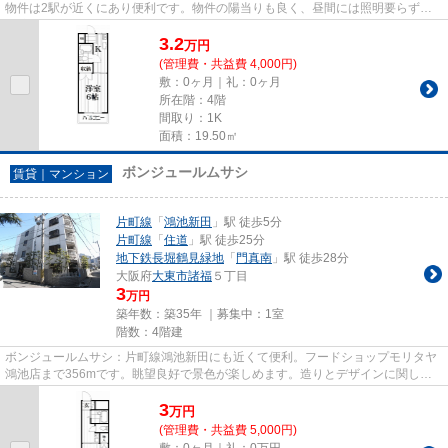
物件は2駅が近くにあり便利です。物件の陽当りも良く、昼間には照明要らずで
経済的です。こちらはマンショ...
3.2
万
円
(管理費・共益費 4,000円)
敷：0ヶ月｜礼：0ヶ月
所在階：4階
間取り：1K
面積：19.50㎡
ボンジュールムサシ
賃貸｜マンション
片町線
「
鴻池新田
」駅 徒歩5分
片町線
「
住道
」駅 徒歩25分
地下鉄長堀鶴見緑地
「
門真南
」駅 徒歩28分
大阪府
大東市
諸福
５丁目
3
万円
築年数：築35年 ｜募集中：
1室
階数：4階建
ボンジュールムサシ：片町線鴻池新田にも近くて便利。フードショップモリタヤ
鴻池店まで356mです。眺望良好で景色が楽しめます。造りとデザインに関し
て、自信をもって情報を提供でき...
3
万
円
(管理費・共益費 5,000円)
敷：0ヶ月｜礼：0万円