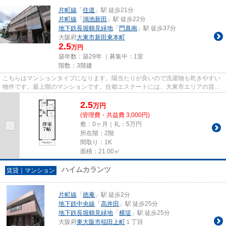
片町線
「
住道
」駅 徒歩21分
片町線
「
鴻池新田
」駅 徒歩22分
地下鉄長堀鶴見緑地
「
門真南
」駅 徒歩37分
大阪府
大東市
新田東本町
2.5
万円
築年数：築29年 ｜募集中：
1室
階数：3階建
こちらはマンションタイプになります。陽当たりが良いので洗濯物も乾きやすい
物件です。最上階のマンションです。住都エステートには、大東市エリアの賃貸
情報が豊富です。もちろん、...
2.5
万
円
(管理費・共益費 3,000円)
敷：0ヶ月｜礼：5万円
所在階：2階
間取り：1K
面積：21.00㎡
ハイムカランツ
賃貸｜マンション
片町線
「
徳庵
」駅 徒歩2分
地下鉄中央線
「
高井田
」駅 徒歩25分
地下鉄長堀鶴見緑地
「
横堤
」駅 徒歩25分
大阪府
東大阪市
稲田上町
１丁目