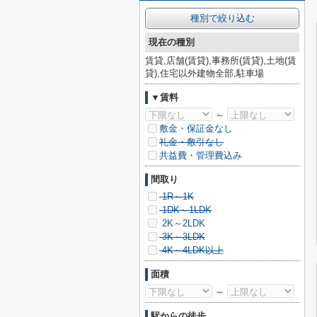
種別で絞り込む
現在の種別
賃貸,店舗(賃貸),事務所(賃貸),土地(賃
貸),住宅以外建物全部,駐車場
▼賃料
～
敷金・保証金なし
礼金・敷引なし
共益費・管理費込み
間取り
1R～1K
1DK～1LDK
2K～2LDK
3K～3LDK
4K～4LDK以上
面積
～
駅からの徒歩