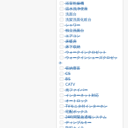
浴室乾燥機
温水洗浄便座
洗面台
洗髪洗面化粧台
シャワー
独立洗面台
エアコン
床暖房
床下収納
ウォークインクロゼット
ウォークインシューズクロゼッ
ト
収納豊富
CS
BS
CATV
光ファイバー
インターネット対応
オートロック
TVモニタ付インターホン
宅配ボックス
24時間緊急通報システム
ディンプルキー
防犯カメラ