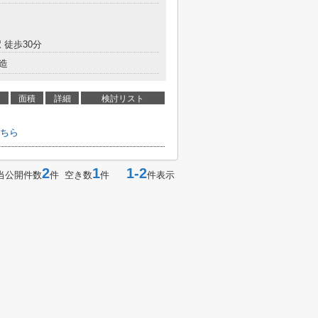
 徒歩30分
造
面積
詳細
検討リスト
ちら
2
1
1-2
当公開件数
件 空き数
件
件表示