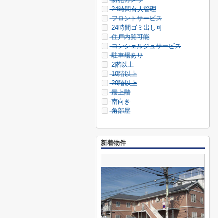
24時間有人管理
フロントサービス
24時間ゴミ出し可
住戸内覧可能
コンシェルジュサービス
駐車場あり
2階以上
10階以上
20階以上
最上階
南向き
角部屋
新着物件