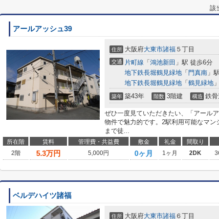
該
アールアッシュ39
大阪府
大東市
諸福
５丁目
住所
交通
片町線
「
鴻池新田
」駅 徒歩6分
地下鉄長堀鶴見緑地
「
門真南
」駅
地下鉄長堀鶴見緑地
「
鶴見緑地
」
築43年
3階建
鉄骨
築年
階数
構造
ぜひ一度見ていただきたい、「アールア
物件で魅力的です。2駅利用可能なマン
まで徒...
所在階
賃料
管理費・共益費
敷金
礼金
間取り
5.3
万円
0ヶ月
2階
5,000円
1ヶ月
2DK
3
ベルデハイツ諸福
大阪府
大東市
諸福
６丁目
住所