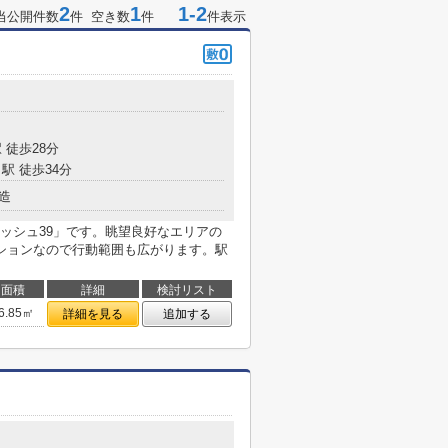
2
1
1-2
当公開件数
件 空き数
件
件表示
 徒歩28分
駅 徒歩34分
造
ッシュ39」です。眺望良好なエリアの
ションなので行動範囲も広がります。駅
面積
詳細
検討リスト
6.85㎡
詳細を見る
追加する