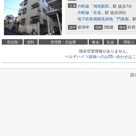
交通
片町線
「
鴻池新田
」駅 徒歩7分
片町線
「
住道
」駅 徒歩28分
地下鉄長堀鶴見緑地
「
門真南
」駅
築36年
3階建
鉄骨
築年
階数
構造
所在階
賃料
管理費・共益費
敷金
礼金
間取り
現在空室情報がありません。
ベルデハイツ諸福へのお問い合わせはこ
該