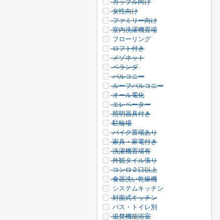
カップル向け
女性向け
ファミリー向け
室内洗濯機置場
フローリング
ロフト付き
メゾネット
ベランダ
バルコニー
ルーフバルコニー
オール電化
エレベーター
照明器具付き
駐輪場
バイク置場あり
家具・家電付き
洗濯機置場有
外観タイル張り
コンロ２口以上
食器洗い乾燥機
システムキッチン
対面式キッチン
バス・トイレ別
追焚機能浴室