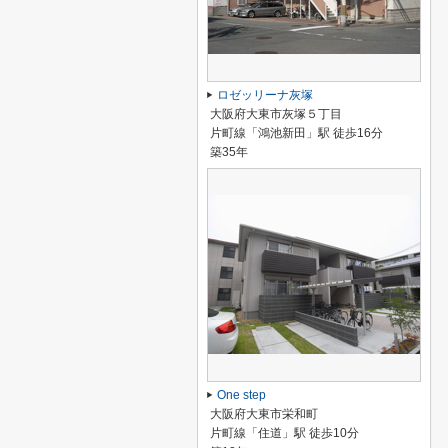
ロゼッリーナ灰塚
大阪府大東市灰塚５丁目
片町線「鴻池新田」駅 徒歩16分
築35年
One step
大阪府大東市栄和町
片町線「住道」駅 徒歩10分