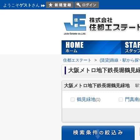
ようこそ
ゲスト
さん
住都エステート
>
(賃貸)路線・駅から探
大阪メトロ地下鉄長堀鶴見
大阪メトロ地下鉄長堀鶴見緑地
駅
鶴見緑地
門真南
(1)