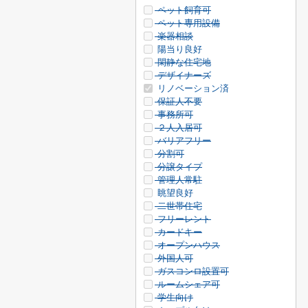
ペット飼育可
ペット専用設備
楽器相談
陽当り良好
閑静な住宅地
デザイナーズ
リノベーション済
保証人不要
事務所可
２人入居可
バリアフリー
分割可
分譲タイプ
管理人常駐
眺望良好
二世帯住宅
フリーレント
カードキー
オープンハウス
外国人可
ガスコンロ設置可
ルームシェア可
学生向け