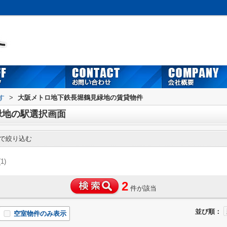
す
>
大阪メトロ地下鉄長堀鶴見緑地の賃貸物件
緑地の駅選択画面
で絞り込む
(1)
2
件が該当
並び順：
空室物件のみ表示