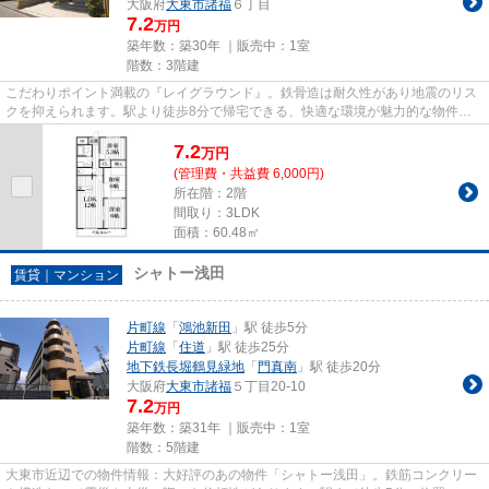
大阪府
大東市
諸福
６丁目
7.2
万円
築年数：築30年 ｜販売中：
1室
階数：3階建
こだわりポイント満載の『レイグラウンド』。鉄骨造は耐久性があり地震のリス
クを抑えられます。駅より徒歩8分で帰宅できる、快適な環境が魅力的な物件で
す。防犯対策の行き届いた造り...
7.2
万
円
(管理費・共益費 6,000円)
所在階：2階
間取り：3LDK
面積：60.48㎡
シャトー浅田
賃貸｜マンション
片町線
「
鴻池新田
」駅 徒歩5分
片町線
「
住道
」駅 徒歩25分
地下鉄長堀鶴見緑地
「
門真南
」駅 徒歩20分
大阪府
大東市
諸福
５丁目20-10
7.2
万円
築年数：築31年 ｜販売中：
1室
階数：5階建
大東市近辺での物件情報：大好評のあの物件「シャトー浅田」。鉄筋コンクリー