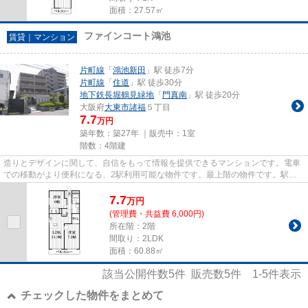
面積：27.57㎡
ファインコート鴻池
賃貸｜マンション
片町線
「
鴻池新田
」駅 徒歩7分
片町線
「
住道
」駅 徒歩30分
地下鉄長堀鶴見緑地
「
門真南
」駅 徒歩20分
大阪府
大東市
諸福
５丁目
7.7
万円
築年数：築27年 ｜販売中：
1室
階数：4階建
造りとデザインに関して、自信をもって情報を提供できるマンションです。電車
での移動がより便利になる、2駅利用可能な物件です。最上階の物件です。駅か
ら徒歩7分にある物件なので、...
7.7
万
円
(管理費・共益費 6,000円)
所在階：2階
間取り：2LDK
面積：60.88㎡
該当公開件数
5
件 販売数
5
件
1-5
件表示
チェックした物件をまとめて