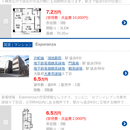
ト構造なので震災や火災の際にも信頼性があります。駅まで徒歩5分の位置に立
地する、徒歩圏内の物件になり...
7.2
万
円
(管理費・共益費 10,000円)
所在階：3階
間取り：3LDK
面積：70.20㎡
Esperanza
賃貸｜マンション
片町線
「
鴻池新田
」駅 徒歩6分
地下鉄長堀鶴見緑地
「
門真南
」駅 徒歩29分
地下鉄長堀鶴見緑地
「
鶴見緑地
」駅 徒歩36分
大阪府
大東市
諸福
５丁目
6.5
万円
築年数：築6年 ｜販売中：
1室
階数：3階建
新着情報：Esperanzaの空室情報ならコチラ。コンビニ「セブンイレブン大東市
諸福５丁目店」が286m以内にある物件です。駅から徒歩6分に立地する物件で
す。築3年の物件です。条件の中か...
6.5
万
円
(管理費・共益費 2,000円)
所在階：3階
間取り：1K