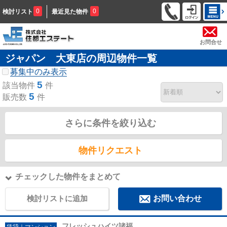
0
0
検討リスト
最近見た物件
お問合せ
ジャパン 大東店の周辺物件一覧
募集中のみ表示
5
該当物件
件
5
販売数
件
さらに条件を絞り込む
物件リクエスト
チェックした物件をまとめて
検討リストに追加
お問い合わせ
フレッシュハイツ諸福
賃貸｜マンション