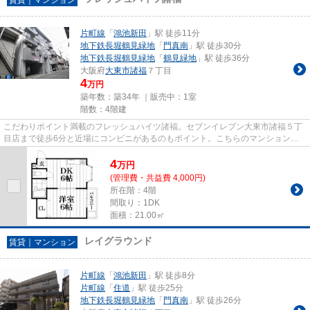
片町線
「
鴻池新田
」駅 徒歩11分
地下鉄長堀鶴見緑地
「
門真南
」駅 徒歩30分
地下鉄長堀鶴見緑地
「
鶴見緑地
」駅 徒歩36分
大阪府
大東市
諸福
７丁目
4
万円
築年数：築34年 ｜販売中：
1室
階数：4階建
こだわりポイント満載のフレッシュハイツ諸福。セブンイレブン大東市諸福５丁
目店まで徒歩6分と近場にコンビニがあるのもポイント。こちらのマンションは
自走式駐車場がご利用いただけ...
4
万
円
(管理費・共益費 4,000円)
所在階：4階
間取り：1DK
面積：21.00㎡
レイグラウンド
賃貸｜マンション
片町線
「
鴻池新田
」駅 徒歩8分
片町線
「
住道
」駅 徒歩25分
地下鉄長堀鶴見緑地
「
門真南
」駅 徒歩26分