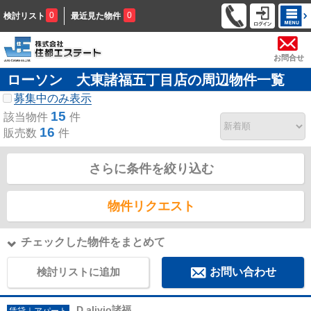
0
0
検討リスト
最近見た物件
お問合せ
ローソン 大東諸福五丁目店の周辺物件一覧
募集中のみ表示
15
該当物件
件
16
販売数
件
さらに条件を絞り込む
物件リクエスト
チェックした物件をまとめて
検討リストに追加
お問い合わせ
D.alivio諸福
賃貸｜アパート