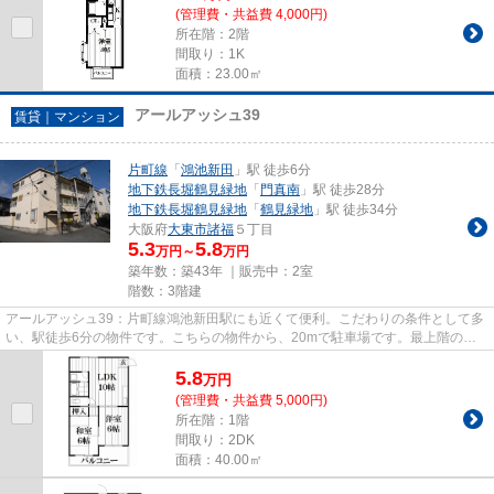
(管理費・共益費 4,000円)
所在階：2階
間取り：1K
面積：23.00㎡
アールアッシュ39
賃貸｜マンション
片町線
「
鴻池新田
」駅 徒歩6分
地下鉄長堀鶴見緑地
「
門真南
」駅 徒歩28分
地下鉄長堀鶴見緑地
「
鶴見緑地
」駅 徒歩34分
大阪府
大東市
諸福
５丁目
5.3
5.8
万円～
万円
築年数：築43年 ｜販売中：
2室
階数：3階建
アールアッシュ39：片町線鴻池新田駅にも近くて便利。こだわりの条件として多
い、駅徒歩6分の物件です。こちらの物件から、20mで駐車場です。最上階のマ
ンションです。できるだけ早め...
5.8
万
円
(管理費・共益費 5,000円)
所在階：1階
間取り：2DK
面積：40.00㎡