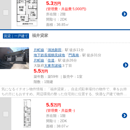
5.3
万
円
(管理費・共益費 5,000円)
所在階：2階
間取り：2DK
面積：36.85㎡
福井貸家
賃貸｜一戸建て
片町線
「
鴻池新田
」駅 徒歩11分
地下鉄長堀鶴見緑地
「
門真南
」駅 徒歩31分
片町線
「
住道
」駅 徒歩26分
大阪府
大東市
諸福
３丁目
5.5
万円
築年数：築59年 ｜販売中：
1室
階数：1階建
気になるイチオシ物件情報：「福井貸家」。自走式駐車場付の物件で、車をお持
ちの方にもおすすめ。周辺環境の整った住宅街に位置する、快適な戸建て物件で
す。駐輪場もあるので、自転...
5.5
万
円
(管理費・共益費 -)
所在階：1階
間取り：2DK
面積：38.07㎡