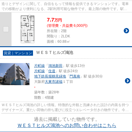
造りとデザインに関して、自信をもって情報を提供できるマンションです。電車
での移動がより便利になる、2駅利用可能な物件です。最上階の物件です。駅か
ら徒歩7分にある物件なので、...
7.7
万
円
(管理費・共益費 6,000円)
所在階：2階
間取り：2LDK
面積：60.88㎡
ＷＥＳＴヒルズ鴻池
賃貸｜マンション
片町線
「
鴻池新田
」駅 徒歩13分
片町線
「
住道
」駅 徒歩24分
地下鉄長堀鶴見緑地
「
門真南
」駅 徒歩30分
大阪府
大東市
諸福
１丁目
-
築年数：築28年
階数：4階建
ＷＥＳＴヒルズ鴻池の詳しい情報。特徴的な外観と洗練された設計の内装を持つ
デザイナーズ。重たい荷物の持ち運びに役立つエレベータ付きの物件です。今回
ご紹介する眺望良好なエリア...
過去に掲載していた物件です。
ＷＥＳＴヒルズ鴻池へのお問い合わせはこちら