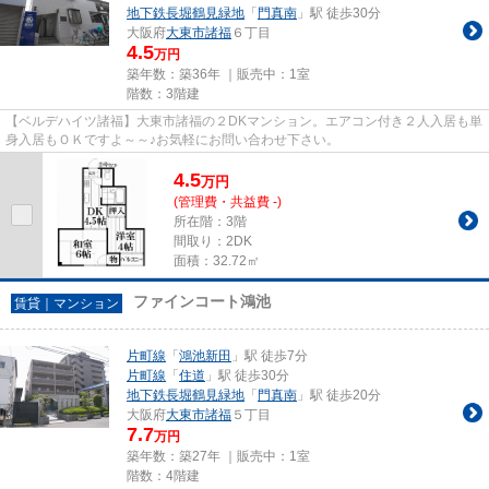
地下鉄長堀鶴見緑地
「
門真南
」駅 徒歩30分
大阪府
大東市
諸福
６丁目
4.5
万円
築年数：築36年 ｜販売中：
1室
階数：3階建
【ベルデハイツ諸福】大東市諸福の２DKマンション。エアコン付き２人入居も単
身入居もＯＫですよ～～♪お気軽にお問い合わせ下さい。
4.5
万
円
(管理費・共益費 -)
所在階：3階
間取り：2DK
面積：32.72㎡
ファインコート鴻池
賃貸｜マンション
片町線
「
鴻池新田
」駅 徒歩7分
片町線
「
住道
」駅 徒歩30分
地下鉄長堀鶴見緑地
「
門真南
」駅 徒歩20分
大阪府
大東市
諸福
５丁目
7.7
万円
築年数：築27年 ｜販売中：
1室
階数：4階建