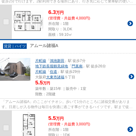
徒歩2分で行けます。2駅利用できる場所にあり、行き先に応じて乗車駅の使い分
けができます。陽当たりが良...
6.3
万
円
(管理費・共益費 4,000円)
所在階：1階
間取り：3LDK
面積：59.10㎡
アムール諸福A
賃貸｜ハイツ
片町線
「
鴻池新田
」駅 徒歩7分
地下鉄長堀鶴見緑地
「
門真南
」駅 徒歩26分
片町線
「
住道
」駅 徒歩29分
大阪府
大東市
諸福
５丁目
5.5
万円
築年数：築15年 ｜販売中：
1室
階数：2階建
「アムール諸福A」のここがイチオシ。歩いて1分のところに諸福交番がありま
す。日差しが入る物件は毎日を快適に過ごす事ができるハイツです。駅まで徒歩
7分なので、アクセスの良い物件...
5.5
万
円
(管理費・共益費 3,000円)
所在階：1階
間取り：1DK