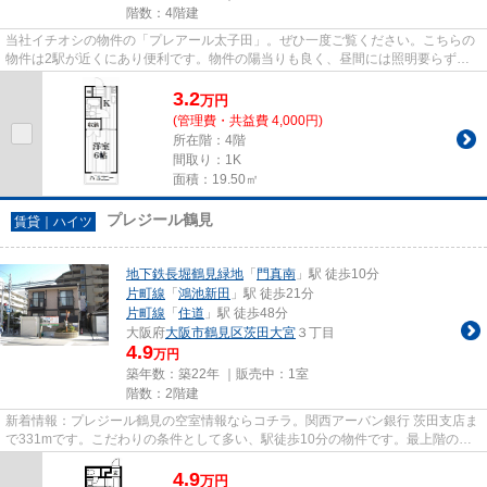
階数：4階建
当社イチオシの物件の「プレアール太子田」。ぜひ一度ご覧ください。こちらの
物件は2駅が近くにあり便利です。物件の陽当りも良く、昼間には照明要らずで
経済的です。こちらはマンショ...
3.2
万
円
(管理費・共益費 4,000円)
所在階：4階
間取り：1K
面積：19.50㎡
プレジール鶴見
賃貸｜ハイツ
地下鉄長堀鶴見緑地
「
門真南
」駅 徒歩10分
片町線
「
鴻池新田
」駅 徒歩21分
片町線
「
住道
」駅 徒歩48分
大阪府
大阪市鶴見区
茨田大宮
３丁目
4.9
万円
築年数：築22年 ｜販売中：
1室
階数：2階建
新着情報：プレジール鶴見の空室情報ならコチラ。関西アーバン銀行 茨田支店ま
で331mです。こだわりの条件として多い、駅徒歩10分の物件です。最上階の物
件です。住都エステートには、...
4.9
万
円