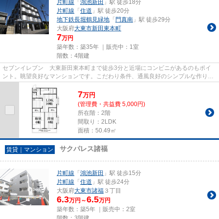
片町線
「
鴻池新田
」駅 徒歩18分
片町線
「
住道
」駅 徒歩20分
地下鉄長堀鶴見緑地
「
門真南
」駅 徒歩29分
大阪府
大東市
新田東本町
7
万円
築年数：築35年 ｜販売中：
1室
階数：4階建
セブンイレブン 大東新田東本町まで徒歩3分と近場にコンビニがあるのもポイ
ント。眺望良好なマンションです。こだわり条件、通風良好のシンプルな作りの
マンションです。気分が落ちた...
7
万
円
(管理費・共益費 5,000円)
所在階：2階
間取り：2LDK
面積：50.49㎡
サクパレス諸福
賃貸｜マンション
片町線
「
鴻池新田
」駅 徒歩15分
片町線
「
住道
」駅 徒歩24分
大阪府
大東市
諸福
３丁目
6.3
6.5
万円～
万円
築年数：築5年 ｜販売中：
2室
階数：3階建