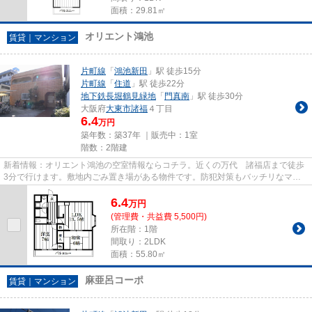
面積：29.81㎡
オリエント鴻池
賃貸｜マンション
片町線
「
鴻池新田
」駅 徒歩15分
片町線
「
住道
」駅 徒歩22分
地下鉄長堀鶴見緑地
「
門真南
」駅 徒歩30分
大阪府
大東市
諸福
４丁目
6.4
万円
築年数：築37年 ｜販売中：
1室
階数：2階建
新着情報：オリエント鴻池の空室情報ならコチラ。近くの万代 諸福店まで徒歩
3分で行けます。敷地内ごみ置き場がある物件です。防犯対策もバッチリなマン
ションタイプの物件です。大東...
6.4
万
円
(管理費・共益費 5,500円)
所在階：1階
間取り：2LDK
面積：55.80㎡
麻亜呂コーポ
賃貸｜マンション