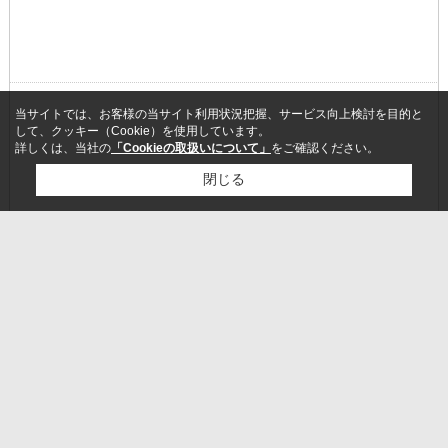
当サイトでは、お客様の当サイト利用状況把握、サービス向上検討を目的と
して、クッキー（Cookie）を使用しています。
詳しくは、当社の
「Cookieの取扱いについて」
をご確認ください。
閉じる
検討リスト追加
お問い合わせ
ローソンは誕生から2010年で35周年を迎えましたが、環境は常に変化
しています。
私たちはその変化に対応し、お客様のニーズにお応えすることで成長
してき ました。
しかし、少子高齢化など社会環境変化がさらに加速する中、従来の延
長ではお客様に満足をいただくことはできなくなります。
ローソンは常に、新しい挑戦を続け、全国の店舗1店1店が地域のお客
様に愛され支持される「マチのほっとステーション」になるよう努力
してまいります。