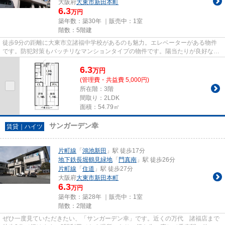
大阪府
大東市
新田本町
6.3
万円
築年数：築30年 ｜販売中：
1室
階数：5階建
徒歩9分の距離に大東市立諸福中学校があるのも魅力。エレベーターがある物件
です。防犯対策もバッチリなマンションタイプの物件です。陽当たりが良好な物
件は梅雨時期の湿気もたまりに...
6.3
万
円
(管理費・共益費 5,000円)
所在階：3階
間取り：2LDK
面積：54.79㎡
サンガーデン幸
賃貸｜ハイツ
片町線
「
鴻池新田
」駅 徒歩17分
地下鉄長堀鶴見緑地
「
門真南
」駅 徒歩26分
片町線
「
住道
」駅 徒歩27分
大阪府
大東市
新田本町
6.3
万円
築年数：築28年 ｜販売中：
1室
階数：2階建
ぜひ一度見ていただきたい、「サンガーデン幸」です。近くの万代 諸福店まで