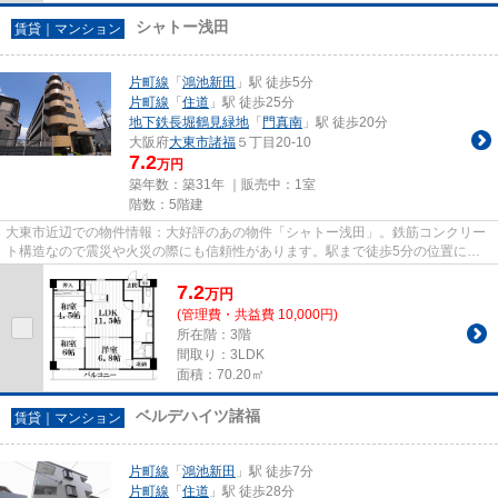
シャトー浅田
賃貸｜マンション
片町線
「
鴻池新田
」駅 徒歩5分
片町線
「
住道
」駅 徒歩25分
地下鉄長堀鶴見緑地
「
門真南
」駅 徒歩20分
大阪府
大東市
諸福
５丁目20-10
7.2
万円
築年数：築31年 ｜販売中：
1室
階数：5階建
大東市近辺での物件情報：大好評のあの物件「シャトー浅田」。鉄筋コンクリー
ト構造なので震災や火災の際にも信頼性があります。駅まで徒歩5分の位置に立
地する、徒歩圏内の物件になり...
7.2
万
円
(管理費・共益費 10,000円)
所在階：3階
間取り：3LDK
面積：70.20㎡
ベルデハイツ諸福
賃貸｜マンション
片町線
「
鴻池新田
」駅 徒歩7分
片町線
「
住道
」駅 徒歩28分