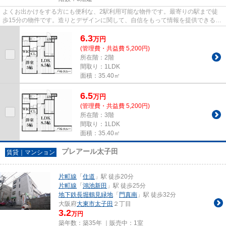
よくお出かけをする方にも便利な、2駅利用可能な物件です。最寄りの駅まで徒
歩15分の物件です。造りとデザインに関して、自信をもって情報を提供できるマ
ンションです。築4年と新しく...
6.3
万
円
(管理費・共益費 5,200円)
所在階：2階
間取り：1LDK
面積：35.40㎡
6.5
万
円
(管理費・共益費 5,200円)
所在階：3階
間取り：1LDK
面積：35.40㎡
プレアール太子田
賃貸｜マンション
片町線
「
住道
」駅 徒歩20分
片町線
「
鴻池新田
」駅 徒歩25分
地下鉄長堀鶴見緑地
「
門真南
」駅 徒歩32分
大阪府
大東市
太子田
２丁目
3.2
万円
築年数：築35年 ｜販売中：
1室