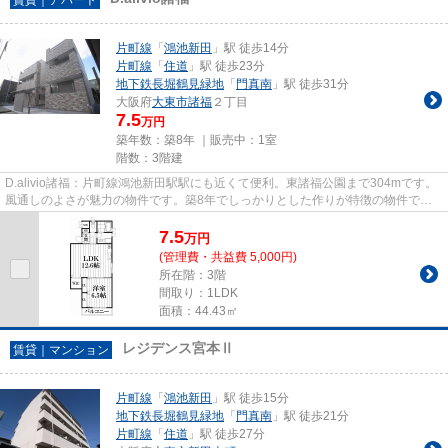
片町線
「
鴻池新田
」駅 徒歩14分
片町線
「
住道
」駅 徒歩23分
地下鉄長堀鶴見緑地
「
門真南
」駅 徒歩31分
大阪府
大東市
諸福
２丁目
7.5
万円
築年数：築8年 ｜販売中：
1室
階数：3階建
D.alivio諸福：片町線鴻池新田駅駅にも近くて便利。東諸福公園まで304mです。
風通しのよさが魅力の物件です。築8年でしっかりとした作りが特徴の物件で
す。住都エステートでは片町線鴻...
7.5
万
円
(管理費・共益費 5,000円)
所在階：3階
間取り：1LDK
面積：44.43㎡
レジデンス宮本Ⅱ
賃貸｜マンション
片町線
「
鴻池新田
」駅 徒歩15分
地下鉄長堀鶴見緑地
「
門真南
」駅 徒歩21分
片町線
「
住道
」駅 徒歩27分