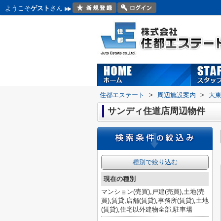
ようこそ
ゲスト
さん
住都エステート
>
周辺施設案内
>
大
サンディ住道店周辺物件
種別で絞り込む
現在の種別
マンション(売買),戸建(売買),土地(売
買),賃貸,店舗(賃貸),事務所(賃貸),土地
(賃貸),住宅以外建物全部,駐車場