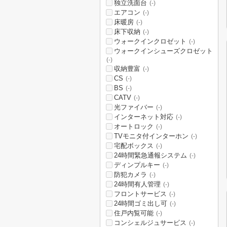
独立洗面台
(-)
エアコン
(-)
床暖房
(-)
床下収納
(-)
ウォークインクロゼット
(-)
ウォークインシューズクロゼット
(-)
収納豊富
(-)
CS
(-)
BS
(-)
CATV
(-)
光ファイバー
(-)
インターネット対応
(-)
オートロック
(-)
TVモニタ付インターホン
(-)
宅配ボックス
(-)
24時間緊急通報システム
(-)
ディンプルキー
(-)
防犯カメラ
(-)
24時間有人管理
(-)
フロントサービス
(-)
24時間ゴミ出し可
(-)
住戸内覧可能
(-)
コンシェルジュサービス
(-)