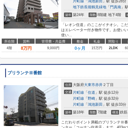
片町線
「
鴻池新田
」駅 徒歩28分
地下鉄長堀鶴見緑地
「
門真南
」駅
築24年
8階建 地下4階
築年
階数
「レオン住道」のここがイチオシ。こだ
はエレベーター付き物件です。お使いい
使い...
所在階
賃料
管理費・共益費
敷金
礼金
間取り
8
万円
0ヶ月
4階
9,000円
15万円
2LDK
6
ブリランテⅢ番館
大阪府
大東市
赤井
２丁目
住所
交通
片町線
「
住道
」駅 徒歩12分
片町線
「
野崎
」駅 徒歩32分
片町線
「
鴻池新田
」駅 徒歩33分
築18年
7階建
鉄筋
築年
階数
構造
こだわりポイント満載のブリランテⅢ番
ンター「コーナン住道店」まで、403