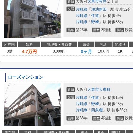
大阪府
大東市
赤井
２丁目
住所
交通
片町線
「
鴻池新田
」駅 徒歩32分
片町線
「
住道
」駅 徒歩8分
片町線
「
野崎
」駅 徒歩33分
築26年
3階建
鉄骨
築年
階数
構造
所在階
賃料
管理費・共益費
敷金
礼金
間取り
4.7
万円
0ヶ月
3階
3,000円
10万円
1K
ローズマンション
大阪府
大東市
大東町
住所
交通
片町線
「
住道
」駅 徒歩15分
片町線
「
野崎
」駅 徒歩25分
片町線
「
四条畷
」駅 徒歩36分
築38年
4階建
鉄骨
築年
階数
構造
所在階
賃料
管理費・共益費
敷金
礼金
間取り