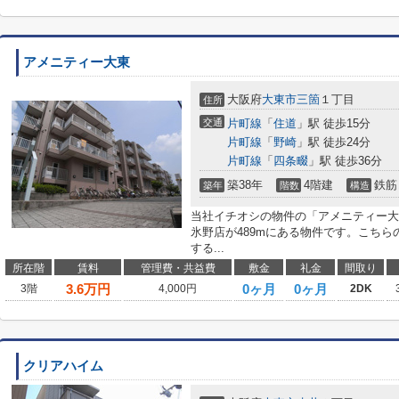
アメニティー大東
大阪府
大東市
三箇
１丁目
住所
交通
片町線
「
住道
」駅 徒歩15分
片町線
「
野崎
」駅 徒歩24分
片町線
「
四条畷
」駅 徒歩36分
築38年
4階建
鉄筋
築年
階数
構造
当社イチオシの物件の「アメニティー大
氷野店が489mにある物件です。こち
する...
所在階
賃料
管理費・共益費
敷金
礼金
間取り
3.6
万円
0ヶ月
0ヶ月
3階
4,000円
2DK
クリアハイム