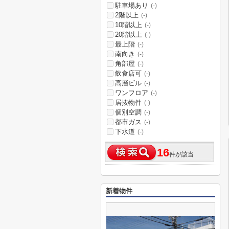
駐車場あり
(-)
2階以上
(-)
10階以上
(-)
20階以上
(-)
最上階
(-)
南向き
(-)
角部屋
(-)
飲食店可
(-)
高層ビル
(-)
ワンフロア
(-)
居抜物件
(-)
個別空調
(-)
都市ガス
(-)
下水道
(-)
16
件が該当
新着物件