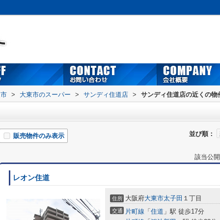
東市
>
大東市のスーパー
>
サンディ住道店
>
サンディ住道店の近くの物
並び順：
販売物件のみ表示
該当公開
レオン住道
大阪府
大東市
太子田
１丁目
住所
交通
片町線
「
住道
」駅 徒歩17分