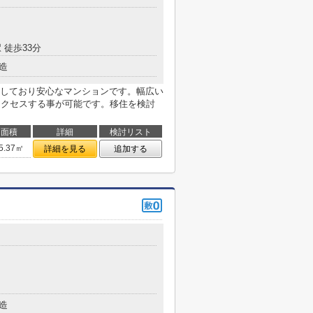
 徒歩33分
造
しており安心なマンションです。幅広い
アクセスする事が可能です。移住を検討
面積
詳細
検討リスト
5.37㎡
詳細を見る
追加する
造