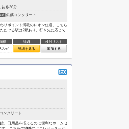
 徒歩36分
鉄筋コンクリート
構造
わりポイント満載のレオン住道。こちら
ただける駅は2駅あり、行き先に応じて
面積
詳細
検討リスト
0.05㎡
詳細を見る
追加する
コンクリート
館。日用品を揃えるのに便利なホームセ
mです。こちらの物件にはエレベーターが