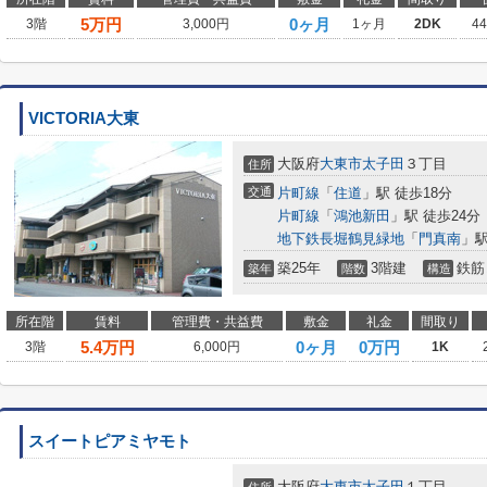
5
万円
0ヶ月
3階
3,000円
1ヶ月
2DK
4
VICTORIA大東
大阪府
大東市
太子田
３丁目
住所
交通
片町線
「
住道
」駅 徒歩18分
片町線
「
鴻池新田
」駅 徒歩24分
地下鉄長堀鶴見緑地
「
門真南
」駅
築25年
3階建
鉄筋
築年
階数
構造
所在階
賃料
管理費・共益費
敷金
礼金
間取り
5.4
万円
0ヶ月
0万円
3階
6,000円
1K
スイートピアミヤモト
大阪府
大東市
太子田
１丁目