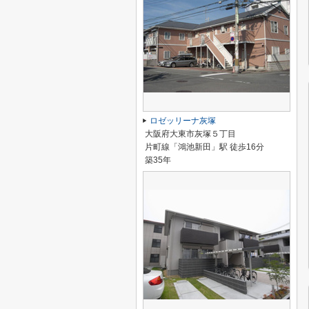
ロゼッリーナ灰塚
大阪府大東市灰塚５丁目
片町線「鴻池新田」駅 徒歩16分
築35年