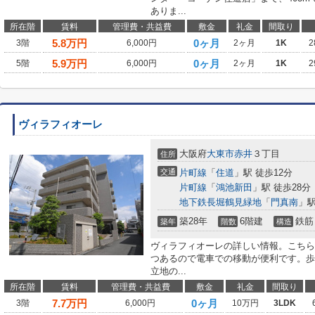
ありま...
所在階
賃料
管理費・共益費
敷金
礼金
間取り
5.8
万円
0ヶ月
3階
6,000円
2ヶ月
1K
2
5.9
万円
0ヶ月
5階
6,000円
2ヶ月
1K
2
ヴィラフィオーレ
大阪府
大東市
赤井
３丁目
住所
交通
片町線
「
住道
」駅 徒歩12分
片町線
「
鴻池新田
」駅 徒歩28分
地下鉄長堀鶴見緑地
「
門真南
」駅
築28年
6階建
鉄筋
築年
階数
構造
ヴィラフィオーレの詳しい情報。こちら
つあるので電車での移動が便利です。歩
立地の...
所在階
賃料
管理費・共益費
敷金
礼金
間取り
7.7
万円
0ヶ月
3階
6,000円
10万円
3LDK