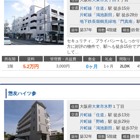
住所
交通
片町線
「
住道
」駅 徒歩15分
片町線
「
鴻池新田
」駅 徒歩28分
地下鉄長堀鶴見緑地
「
門真南
」駅
築37年
4階建
鉄骨
築年
階数
構造
セキュリティ、プライバシーもしっかり
方に好評の物件で、駅へも徒歩15分で
して...
所在階
賃料
管理費・共益費
敷金
礼金
間取り
5.2
万円
0ヶ月
1階
3,000円
1ヶ月
2LDK
4
惣友ハイツ参
大阪府
大東市
氷野
１丁目
住所
交通
片町線
「
住道
」駅 徒歩13分
片町線
「
野崎
」駅 徒歩29分
片町線
「
鴻池新田
」駅 徒歩37分
築32年
5階建
鉄骨
築年
階数
構造