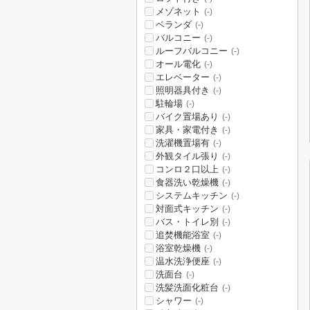
メゾネット
(-)
ベランダ
(-)
バルコニー
(-)
ルーフバルコニー
(-)
オール電化
(-)
エレベーター
(-)
照明器具付き
(-)
駐輪場
(-)
バイク置場あり
(-)
家具・家電付き
(-)
洗濯機置場有
(-)
外観タイル張り
(-)
コンロ２口以上
(-)
食器洗い乾燥機
(-)
システムキッチン
(-)
対面式キッチン
(-)
バス・トイレ別
(-)
追焚機能浴室
(-)
浴室乾燥機
(-)
温水洗浄便座
(-)
洗面台
(-)
洗髪洗面化粧台
(-)
シャワー
(-)