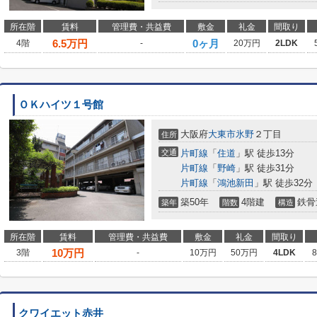
所在階
賃料
管理費・共益費
敷金
礼金
間取り
6.5
万円
0ヶ月
4階
-
20万円
2LDK
ＯＫハイツ１号館
大阪府
大東市
氷野
２丁目
住所
交通
片町線
「
住道
」駅 徒歩13分
片町線
「
野崎
」駅 徒歩31分
片町線
「
鴻池新田
」駅 徒歩32分
築50年
4階建
鉄骨
築年
階数
構造
所在階
賃料
管理費・共益費
敷金
礼金
間取り
10
万円
3階
-
10万円
50万円
4LDK
クワイエット赤井