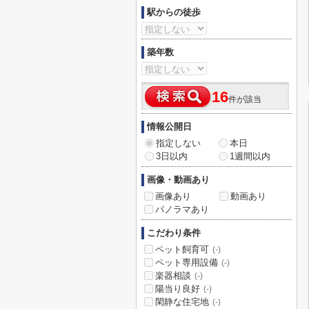
駅からの徒歩
築年数
16
件が該当
情報公開日
指定しない
本日
3日以内
1週間以内
画像・動画あり
画像あり
動画あり
パノラマあり
こだわり条件
ペット飼育可
(-)
ペット専用設備
(-)
楽器相談
(-)
陽当り良好
(-)
閑静な住宅地
(-)