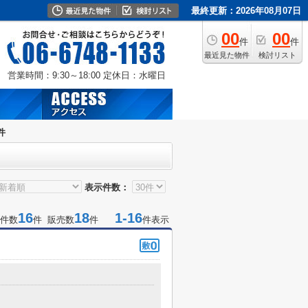
最終更新：2026年08月07日
00
00
件
件
最近見た物件
検討リスト
営業時間：9:30～18:00
定休日：水曜日
件
表示件数：
16
18
1-16
件数
件 販売数
件
件表示