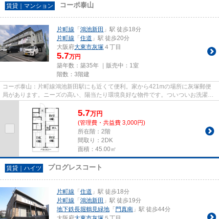
コーポ泰山
賃貸｜マンション
片町線
「
鴻池新田
」駅 徒歩18分
片町線
「
住道
」駅 徒歩20分
大阪府
大東市
灰塚
４丁目
5.7
万円
築年数：築35年 ｜販売中：
1室
階数：3階建
コーポ泰山：片町線鴻池新田駅にも近くて便利。家から421mの場所に灰塚郵便
局があります。ニーズの高い、陽当たり環境良好な物件です。ついついお洗濯し
たくなっちゃいますよ。造りと...
5.7
万
円
(管理費・共益費 3,000円)
所在階：2階
間取り：2DK
面積：45.00㎡
プログレスコート
賃貸｜ハイツ
片町線
「
住道
」駅 徒歩18分
片町線
「
鴻池新田
」駅 徒歩19分
地下鉄長堀鶴見緑地
「
門真南
」駅 徒歩44分
大阪府
大東市
灰塚
５丁目