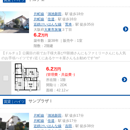
片町線
「
鴻池新田
」駅 徒歩18分
片町線
「
住道
」駅 徒歩16分
近鉄けいはんな線
「
荒本
」駅 徒歩35分
大阪府
大東市
灰塚
３丁目
6.2
万円
築年数：築38年 ｜販売中：
1室
階数：2階建
【ドルチェ】公園目の前でお子様大喜び!!!新婚さんにもファミリーさんにも人気
のお手頃ハイツです♪近くにあるケーキ屋さんもお勧めです^m^
6.2
万
円
(管理費・共益費 -)
所在階：1階
間取り：2DK
面積：42.12㎡
サンプラザⅠ
賃貸｜ハイツ
片町線
「
鴻池新田
」駅 徒歩17分
片町線
「
住道
」駅 徒歩17分
近鉄けいはんな線
「
吉田
」駅 徒歩38分