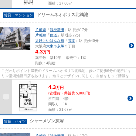
面積：27.60㎡
ドリームネオポリス北鴻池
賃貸｜マンション
片町線
「
鴻池新田
」駅 徒歩17分
片町線
「
住道
」駅 徒歩22分
近鉄けいはんな線
「
荒本
」駅 徒歩40分
大阪府
大東市
灰塚
５丁目
4.3
万円
築年数：築19年 ｜販売中：
1室
階数：4階建
こだわりポイント満載のドリームネオポリス北鴻池。歩いて徒歩6分の場所にキ
リン堂鴻池新田店もあります。造りとデザインに関して、自信をもって情報を提
供できるマンションです。2駅...
4.3
万
円
(管理費・共益費 5,000円)
所在階：4階
間取り：1K
面積：21.67㎡
シャーメゾン灰塚
賃貸｜ハイツ
片町線
「
鴻池新田
」駅 徒歩17分