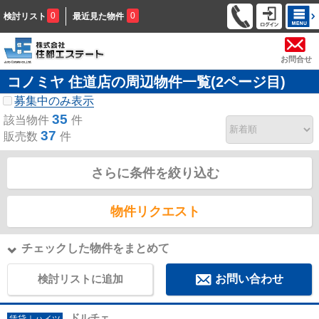
0
0
検討リスト
最近見た物件
お問合せ
コノミヤ 住道店の周辺物件一覧(2ページ目)
募集中のみ表示
35
該当物件
件
37
販売数
件
さらに条件を絞り込む
物件リクエスト
チェックした物件をまとめて
検討リストに追加
お問い合わせ
ドルチェ
賃貸｜ハイツ