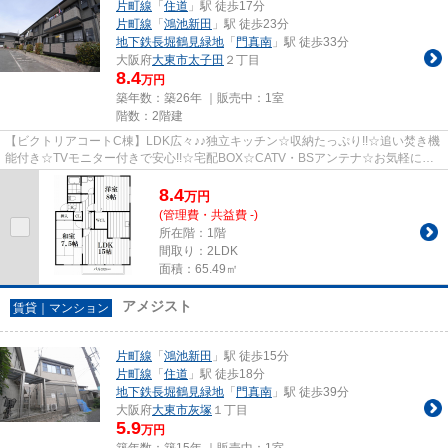
片町線
「
住道
」駅 徒歩17分
片町線
「
鴻池新田
」駅 徒歩23分
地下鉄長堀鶴見緑地
「
門真南
」駅 徒歩33分
大阪府
大東市
太子田
２丁目
8.4
万円
築年数：築26年 ｜販売中：
1室
階数：2階建
【ビクトリアコートC棟】LDK広々♪♪独立キッチン☆収納たっぷり!!☆追い焚き機
能付き☆TVモニター付きで安心!!☆宅配BOX☆CATV・BSアンテナ☆お気軽にお
問い合わせ下さい!!
8.4
万
円
(管理費・共益費 -)
所在階：1階
間取り：2LDK
面積：65.49㎡
アメジスト
賃貸｜マンション
片町線
「
鴻池新田
」駅 徒歩15分
片町線
「
住道
」駅 徒歩18分
地下鉄長堀鶴見緑地
「
門真南
」駅 徒歩39分
大阪府
大東市
灰塚
１丁目
5.9
万円
築年数：築15年 ｜販売中：
1室