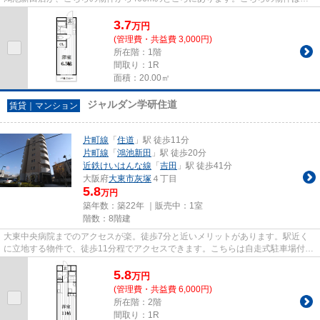
ンションです。陽が当たるマン...
3.7
万
円
(管理費・共益費 3,000円)
所在階：1階
間取り：1R
面積：20.00㎡
ジャルダン学研住道
賃貸｜マンション
片町線
「
住道
」駅 徒歩11分
片町線
「
鴻池新田
」駅 徒歩20分
近鉄けいはんな線
「
吉田
」駅 徒歩41分
大阪府
大東市
灰塚
４丁目
5.8
万円
築年数：築22年 ｜販売中：
1室
階数：8階建
大東中央病院までのアクセスが楽。徒歩7分と近いメリットがあります。駅近く
に立地する物件で、徒歩11分程でアクセスできます。こちらは自走式駐車場付き
の物件です。2駅利用可能なア...
5.8
万
円
(管理費・共益費 6,000円)
所在階：2階
間取り：1R