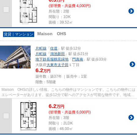
万
円
(管理費・共益費 4,000円)
所在階：2階
間取り：1DK
面積：39.52㎡
Maison OHS
賃貸｜マンション
片町線
「
住道
」駅 徒歩12分
片町線
「
鴻池新田
」駅 徒歩21分
地下鉄長堀鶴見緑地
「
門真南
」駅 徒歩33分
大阪府
大東市
太子田
１丁目
6.2
万円
築年数：築37年 ｜販売中：
1室
階数：5階建
Maison OHSの詳しい情報。こちらの物件はマンションです。こちらの物件には
エレベーターがあります。徒歩12分で駅へのアクセスが可能な物件です。地域に
よっては建物の高さの制限があ...
6.2
万
円
(管理費・共益費 6,000円)
所在階：3階
間取り：2LDK
面積：46.00㎡