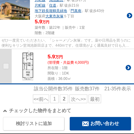
片町線
「
住道
」駅 徒歩21分
地下鉄長堀鶴見緑地
「
門真南
」駅 徒歩43分
大阪府
大東市
灰塚
５丁目
5.9
万円
築年数：築22年 ｜販売中：
1室
階数：2階建
ぜひ一度見ていただきたい、「シャーメゾン灰塚」です。薬や日用品を買うのに
便利なキリン堂鴻池新田店まで、440mです。住環境がよく通風良好で日も入る
物件をご提供します。2駅利用が...
5.9
万
円
(管理費・共益費 4,000円)
所在階：1階
間取り：1DK
面積：36.00㎡
該当公開件数
35
件 販売数
37
件
21-35
件表示
1
2
<<前へ
次へ>>
最初
チェックした物件をまとめて
検討リストに追加
お問い合わせ