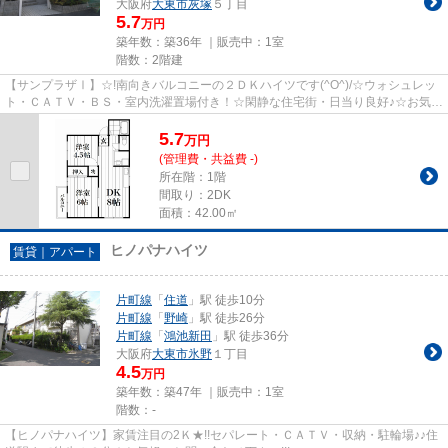
大阪府
大東市
灰塚
５丁目
5.7
万円
築年数：築36年 ｜販売中：
1室
階数：2階建
【サンプラザⅠ】☆!南向きバルコニーの２ＤＫハイツです(^O^)/☆ウォシュレッ
ト・ＣＡＴＶ・ＢＳ・室内洗濯置場付き！☆閑静な住宅街・日当り良好♪☆お気軽
にお問い合わせ下さい！！
5.7
万
円
(管理費・共益費 -)
所在階：1階
間取り：2DK
面積：42.00㎡
ヒノパナハイツ
賃貸｜アパート
片町線
「
住道
」駅 徒歩10分
片町線
「
野崎
」駅 徒歩26分
片町線
「
鴻池新田
」駅 徒歩36分
大阪府
大東市
氷野
１丁目
4.5
万円
築年数：築47年 ｜販売中：
1室
階数：-
【ヒノパナハイツ】家賃注目の2Ｋ★!!セパレート・ＣＡＴＶ・収納・駐輪場♪♪住