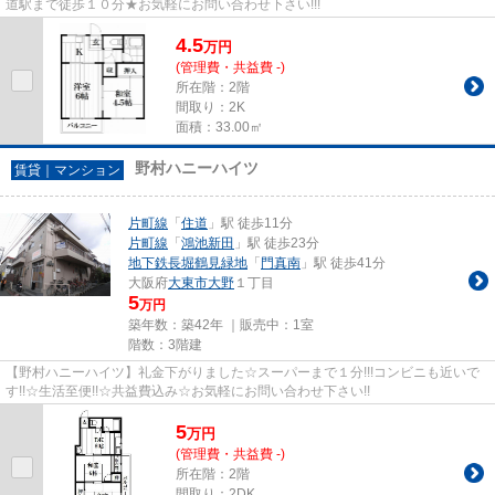
道駅まで徒歩１０分★お気軽にお問い合わせ下さい!!!
4.5
万
円
(管理費・共益費 -)
所在階：2階
間取り：2K
面積：33.00㎡
野村ハニーハイツ
賃貸｜マンション
片町線
「
住道
」駅 徒歩11分
片町線
「
鴻池新田
」駅 徒歩23分
地下鉄長堀鶴見緑地
「
門真南
」駅 徒歩41分
大阪府
大東市
大野
１丁目
5
万円
築年数：築42年 ｜販売中：
1室
階数：3階建
【野村ハニーハイツ】礼金下がりました☆スーパーまで１分!!!コンビニも近いで
す!!☆生活至便!!☆共益費込み☆お気軽にお問い合わせ下さい!!
5
万
円
(管理費・共益費 -)
所在階：2階
間取り：2DK