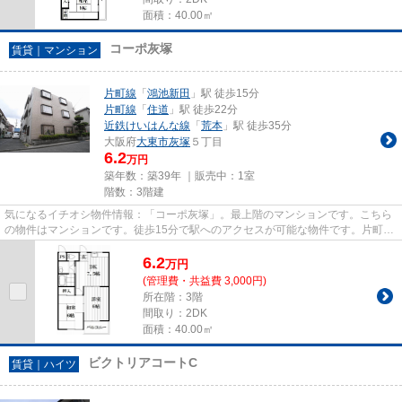
面積：40.00㎡
コーポ灰塚
賃貸｜マンション
片町線
「
鴻池新田
」駅 徒歩15分
片町線
「
住道
」駅 徒歩22分
近鉄けいはんな線
「
荒本
」駅 徒歩35分
大阪府
大東市
灰塚
５丁目
6.2
万円
築年数：築39年 ｜販売中：
1室
階数：3階建
気になるイチオシ物件情報：「コーポ灰塚」。最上階のマンションです。こちら
の物件はマンションです。徒歩15分で駅へのアクセスが可能な物件です。片町線
鴻池新田近くの物件情報は、...
6.2
万
円
(管理費・共益費 3,000円)
所在階：3階
間取り：2DK
面積：40.00㎡
ビクトリアコートC
賃貸｜ハイツ