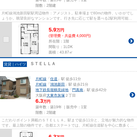
階数：2階建
片町線鴻池新田駅駅周辺物件：アメジスト。駐車場まで80mの物件、いかがでし
ょうか。眺望良好なマンションです。行き先に応じて駅を選べる2駅利用可能な
マンションです。賃貸物件をお...
5.9
万
円
(管理費・共益費 4,000円)
所在階：1階
間取り：1LDK
面積：43.87㎡
ＳＴＥＬＬＡ
賃貸｜ハイツ
片町線
「
住道
」駅 徒歩11分
片町線
「
鴻池新田
」駅 徒歩21分
地下鉄長堀鶴見緑地
「
門真南
」駅 徒歩42分
大阪府
大東市
灰塚
２丁目
6.3
万円
築年数：築19年 ｜販売中：
1室
階数：2階建
こだわりポイント満載のＳＴＥＬＬＡ。駅まで徒歩11分と、立地が魅力的な物件
です。最上階の物件です。住都エステートでは、片町線住道駅を中心に数多くの
不動産情報を取り扱っており...
6.3