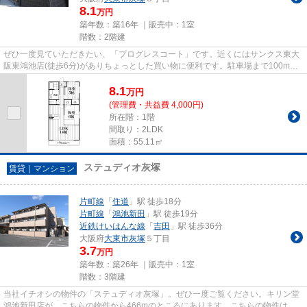
8.1
万円
築年数：築16年 ｜販売中：
1室
階数：2階建
ぜひ一度見ていただきたい、「プログレスコート」です。近くにはサンクス東大
阪東鴻池店(徒歩6分)がありちょっとした買い物に便利です。駐車場まで100mの
物件、いかがでしょうか。こち...
8.1
万
円
(管理費・共益費 4,000円)
所在階：1階
間取り：2LDK
面積：55.11㎡
ステュディオ灰塚
賃貸｜マンション
片町線
「
住道
」駅 徒歩18分
片町線
「
鴻池新田
」駅 徒歩19分
近鉄けいはんな線
「
吉田
」駅 徒歩36分
大阪府
大東市
灰塚
５丁目
3.7
万円
築年数：築26年 ｜販売中：
1室
階数：3階建
当社イチオシの物件の「ステュディオ灰塚」。ぜひ一度ご覧ください。キリン堂
鴻池新田店が、こちらの物件から466mのところにあります。こちらの物件はマ