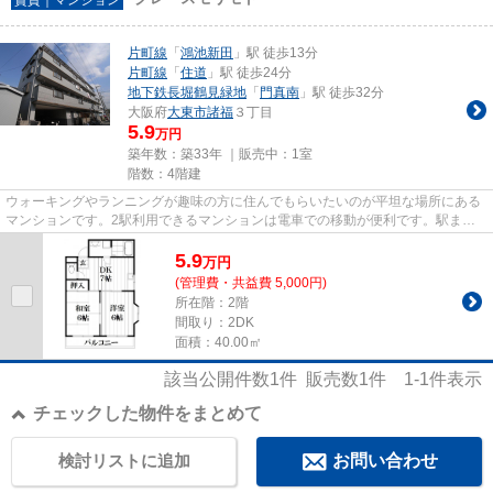
片町線
「
鴻池新田
」駅 徒歩13分
片町線
「
住道
」駅 徒歩24分
地下鉄長堀鶴見緑地
「
門真南
」駅 徒歩32分
大阪府
大東市
諸福
３丁目
5.9
万円
築年数：築33年 ｜販売中：
1室
階数：4階建
ウォーキングやランニングが趣味の方に住んでもらいたいのが平坦な場所にある
マンションです。2駅利用できるマンションは電車での移動が便利です。駅まで
徒歩13分の物件です。陽当たり...
5.9
万
円
(管理費・共益費 5,000円)
所在階：2階
間取り：2DK
面積：40.00㎡
該当公開件数
1
件 販売数
1
件
1-1
件表示
チェックした物件をまとめて
検討リストに追加
お問い合わせ