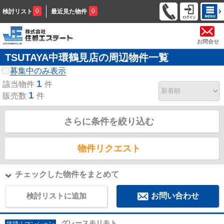
0
0
検討リスト
最近見た物件
お問合せ
TSUTAYA中環鶴見店の周辺物件一覧
募集中のみ表示
1
該当物件
件
1
販売数
件
さらに条件を絞り込む
物件リクエスト
チェックした物件をまとめて
検討リストに追加
お問い合わせ
グレースモリモト
賃貸｜マンション