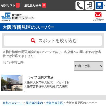
0
0
検討リスト
最近見た物件
お問合せ
大阪市鶴見区のスーパー
スポットを絞り込む
※物件情報の周辺施設紹介のページであり、各店舗への問い合わせは当
社では対応できません。
該当件数
1
件
ライフ 茨田大宮店
大阪府大阪市鶴見区茨田大宮４丁目
大阪市営長堀鶴見緑地線 門真南駅
-
住都エステート
>
周辺施設案内
>
大阪市鶴見区
>
大阪市鶴見区のスーパー