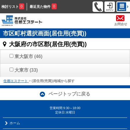
0
0
検討リスト
最近見た物件
お問合せ
市区町村選択画面(居住用(売買))
大阪府の市区郡(居住用(売買))
東大阪市
(46)
大東市
(33)
住都エステート
>
(居住用(売買))地域から探す
ページトップに戻る
営業時間:9:30～18:00
定休日:水曜日
ホーム