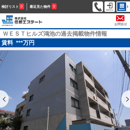
0
0
検討リスト
最近見た物件
お問合せ
ＷＥＳＴヒルズ鴻池の過去掲載物件情報
賃料
***
万円