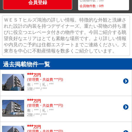
公開物件数：
0
件
会員登録
会員物件数：
0
件
ＷＥＳＴヒルズ鴻池の詳しい情報。特徴的な外観と洗練さ
れた設計の内装を持つデザイナーズ。重たい荷物の持ち運
びに役立つエレベータ付きの物件です。今回ご紹介する眺
望良好なエリアはとても素敵な場所です。より詳しい情報
や内見のご予約は住都エステートまでご連絡ください。大
東市を中心に不動産情報を数多くご紹介しています。
過去掲載物件一覧
***
万円
(管理費・共益費 ***円)
敷：***｜礼：***
1階 / *** / ***
***
万円
(管理費・共益費 ***円)
敷：***｜礼：***
2階 / *** / ***
***
万円
(管理費・共益費 ***円)