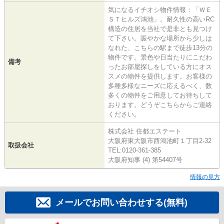
気になるイチオシ物件情報：「ＷＥ
ＳＴヒルズ鴻池」。耐久性の高いRC
構造の住居を当社で是非とも見つけ
て下さい。賑やかな場所から少しは
なれた、こちらの駅まで徒歩13分の
物件です。景色や日当たりにこだわ
備考
ったお部屋探しをしている方にオス
スメの物件を提供します。お客様の
多種多様なニーズに応えるべく、数
多くの物件をご用意してお待ちして
おります。どうぞこちらからご連絡
ください。
株式会社 住都エステート
大阪府東大阪市西鴻池町１丁目2-32
取扱会社
TEL:0120-361-385
大阪府知事 (4) 第54407号
情報の見方
メールでお問い合わせする(無料)