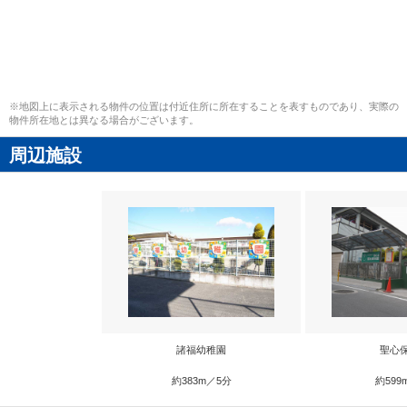
※地図上に表示される物件の位置は付近住所に所在することを表すものであり、実際の
物件所在地とは異なる場合がございます。
周辺施設
諸福幼稚園
聖心
約383m／5分
約599