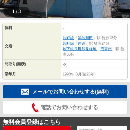
1 / 3
賃料
-
片町線
「
鴻池新田
」駅 徒歩13分
片町線
「
住道
」駅 徒歩24分
交通
地下鉄長堀鶴見緑地
「
門真南
」駅 徒
歩30分
間取り(面積)
-(-)
築年月
1998年 3月(築28年)
メールでお問い合わせする(無料)
電話でお問い合わせする
無料会員登録はこちら