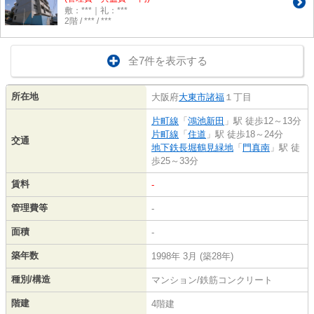
敷：***｜礼：***
2階 / *** / ***
全7件を表示する
所在地
大阪府
大東市
諸福
１丁目
片町線
「
鴻池新田
」駅 徒歩12～13分
片町線
「
住道
」駅 徒歩18～24分
交通
地下鉄長堀鶴見緑地
「
門真南
」駅 徒
歩25～33分
賃料
-
管理費等
-
面積
-
築年数
1998年 3月 (築28年)
種別/構造
マンション/鉄筋コンクリート
階建
4階建