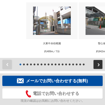
大東中央幼稚園
聖心
約489m／7分
約942
前
メールでお問い合わせする(無料)
電話でお問い合わせする
現況の確認はお気軽にお問い合わせください。