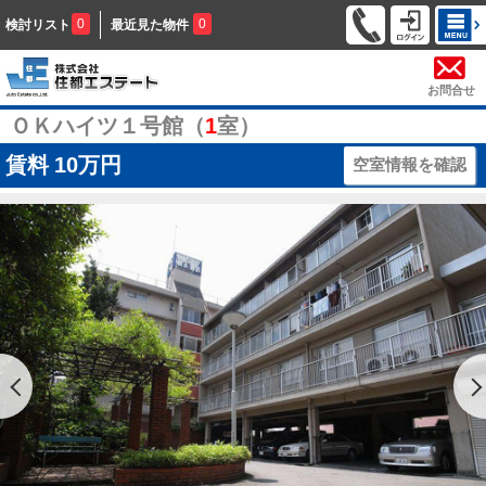
0
0
検討リスト
最近見た物件
お問合せ
ＯＫハイツ１号館（
1
室）
賃料
10万円
空室情報を確認