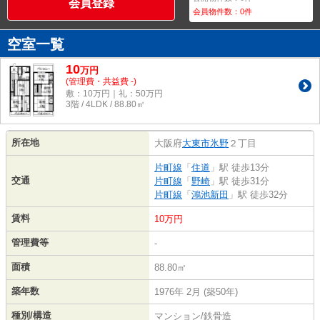
会員登録
会員物件数：
0
件
空室一覧
10
万
円
(管理費・共益費 -)
敷：10万円｜礼：50万円
3階 / 4LDK / 88.80㎡
所在地
大阪府
大東市
氷野
２丁目
片町線
「
住道
」駅 徒歩13分
交通
片町線
「
野崎
」駅 徒歩31分
片町線
「
鴻池新田
」駅 徒歩32分
賃料
10万円
管理費等
-
面積
88.80㎡
築年数
1976年 2月 (築50年)
種別/構造
マンション/鉄骨造