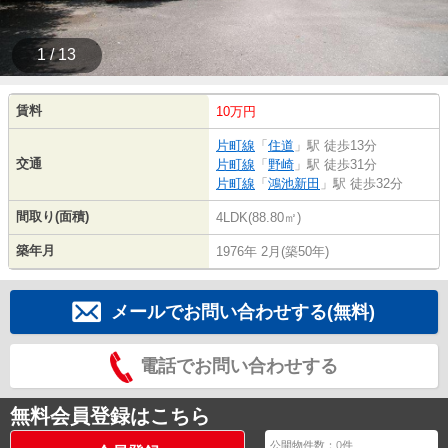
1 / 13
賃料
10万円
片町線
「
住道
」駅 徒歩13分
交通
片町線
「
野崎
」駅 徒歩31分
片町線
「
鴻池新田
」駅 徒歩32分
間取り(面積)
4LDK(88.80㎡)
築年月
1976年 2月(築50年)
メールでお問い合わせする(無料)
電話でお問い合わせする
無料会員登録はこちら
公開物件数：
0
件