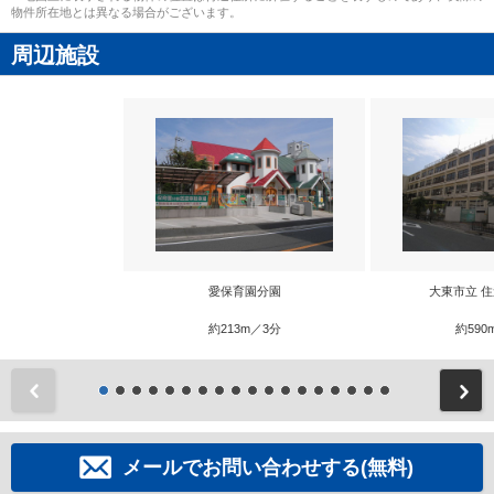
物件所在地とは異なる場合がございます。
周辺施設
愛保育園分園
大東市立 
約213m／3分
約590
前
メールでお問い合わせする(無料)