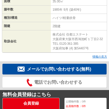
面積
35.00㎡
築年数
1985年 9月 (築40年)
種別/構造
ハイツ/軽量鉄骨
階建
2階建
株式会社 住都エステート
大阪府東大阪市西鴻池町１丁目2-32
取扱会社
TEL:0120-361-385
大阪府知事 (4) 第54407号
情報の見方
メールでお問い合わせする(無料)
電話でお問い合わせする
無料会員登録はこちら
公開物件数：
0
件
会員登録
会員物件数：
0
件