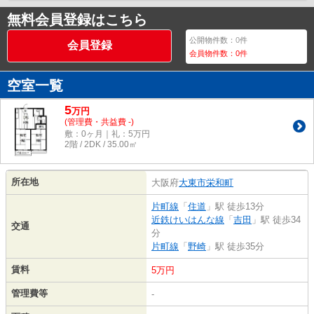
無料会員登録はこちら
公開物件数：
0
件
会員登録
会員物件数：
0
件
空室一覧
5
万
円
(管理費・共益費 -)
敷：0ヶ月｜礼：5万円
2階 / 2DK / 35.00㎡
所在地
大阪府
大東市
栄和町
片町線
「
住道
」駅 徒歩13分
近鉄けいはんな線
「
吉田
」駅 徒歩34
交通
分
片町線
「
野崎
」駅 徒歩35分
賃料
5万円
管理費等
-