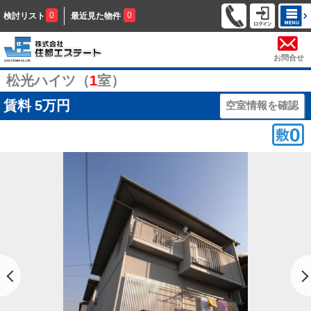
0
0
検討リスト
最近見た物件
お問合せ
松光ハイツ（
1
室）
賃料
5万円
空室情報を確認