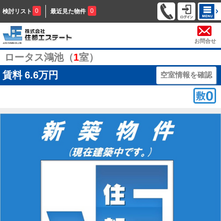
0
0
検討リスト
最近見た物件
お問合せ
ロータス鴻池（
1
室）
賃料
6.6万円
空室情報を確認