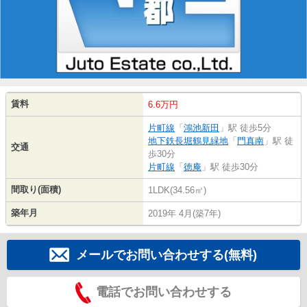
賃料
6.6万円
片町線
「
鴻池新田
」駅 徒歩5分
地下鉄長堀鶴見緑地
「
門真南
」駅 徒
交通
歩30分
片町線
「
徳庵
」駅 徒歩30分
間取り(面積)
1LDK(34.56㎡)
築年月
2019年 4月(築7年)
メールでお問い合わせする(無料)
電話でお問い合わせする