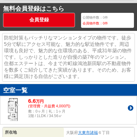
無料会員登録はこちら
公開物件数：
0
件
会員登録
会員物件数：
0
件
防犯対策もバッチリなマンションタイプの物件です。徒歩
5分で駅にアクセス可能な、魅力的な駅近物件です。周辺
環境も良好で、魅力的な住環境のある、平成31年築の物件
です。しっかりとした造りが自慢の築7年のマンション。
住都エステートは、今まで片町線鴻池新田駅の不動産物件
を数多くご紹介してきた実績があります。そのため、お客
様に満足頂ける自信がございます。
空室一覧
6.6
万
円
(管理費・共益費 4,000円)
敷：0ヶ月｜礼：1ヶ月
1階 / 1LDK / 34.56㎡
所在地
大阪府
大東市
諸福
６丁目