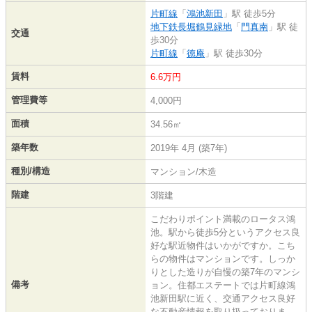
片町線
「
鴻池新田
」駅 徒歩5分
地下鉄長堀鶴見緑地
「
門真南
」駅 徒
交通
歩30分
片町線
「
徳庵
」駅 徒歩30分
賃料
6.6万円
管理費等
4,000円
面積
34.56㎡
築年数
2019年 4月 (築7年)
種別/構造
マンション/木造
階建
3階建
こだわりポイント満載のロータス鴻
池。駅から徒歩5分というアクセス良
好な駅近物件はいかがですか。こち
らの物件はマンションです。しっか
りとした造りが自慢の築7年のマンシ
備考
ョン。住都エステートでは片町線鴻
池新田駅に近く、交通アクセス良好
な不動産情報を取り扱っておりま