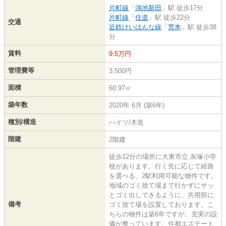
片町線
「
鴻池新田
」駅 徒歩17分
片町線
「
住道
」駅 徒歩22分
交通
近鉄けいはんな線
「
荒本
」駅 徒歩38
分
賃料
9.5万円
管理費等
3,500円
面積
60.97㎡
築年数
2020年 6月 (築6年)
種別/構造
ハイツ/木造
階建
2階建
徒歩12分の場所に大東市立 灰塚小学
校があります。行く先に応じて経路
を選べる、2駅利用可能な物件です。
地域のゴミ捨て場まで行かずにサッ
とゴミ出しできるように、共用部に
備考
ゴミ捨て場を設置しております。こ
ちらの物件は築6年ですが、充実の設
備が整っています。住都エステート