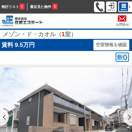
0
0
検討リスト
最近見た物件
お問合せ
メゾン・ド・カオル（
1
室）
賃料
9.5万円
空室情報を確認