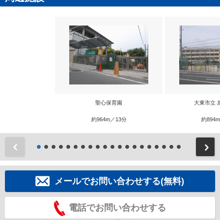
聖心保育園
大東市立 
約964m／13分
約894
前
メールでお問い合わせする(無料)
電話でお問い合わせする