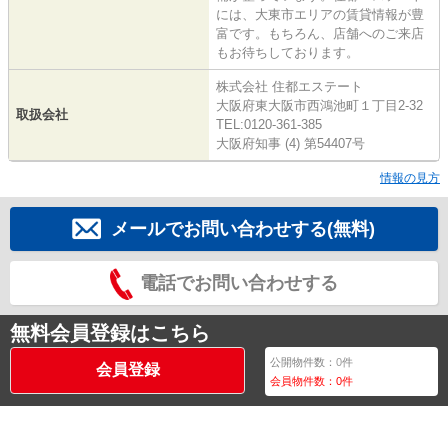
には、大東市エリアの賃貸情報が豊
富です。もちろん、店舗へのご来店
もお待ちしております。
株式会社 住都エステート
大阪府東大阪市西鴻池町１丁目2-32
取扱会社
TEL:0120-361-385
大阪府知事 (4) 第54407号
情報の見方
メールでお問い合わせする(無料)
電話でお問い合わせする
無料会員登録はこちら
公開物件数：
0
件
会員登録
会員物件数：
0
件