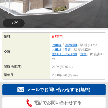
1 / 29
賃料
9.5万円
片町線
「
鴻池新田
」駅 徒歩17分
片町線
「
住道
」駅 徒歩22分
交通
近鉄けいはんな線
「
荒本
」駅 徒歩38
分
間取り(面積)
2LDK(60.97㎡)
築年月
2020年 6月(築6年)
メールでお問い合わせする(無料)
電話でお問い合わせする