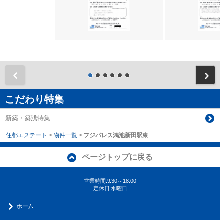
前
こだわり特集
新築・築浅特集
住都エステート
>
物件一覧
>
フジパレス鴻池新田駅東
ページトップに戻る
営業時間:9:30～18:00
定休日:水曜日
ホーム