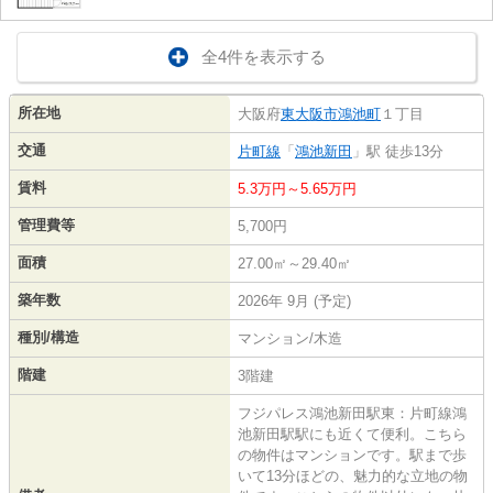
全4件を表示する
所在地
大阪府
東大阪市
鴻池町
１丁目
交通
片町線
「
鴻池新田
」駅 徒歩13分
賃料
5.3万円～5.65万円
管理費等
5,700円
面積
27.00㎡～29.40㎡
築年数
2026年 9月 (予定)
種別/構造
マンション/木造
階建
3階建
フジパレス鴻池新田駅東：片町線鴻
池新田駅駅にも近くて便利。こちら
の物件はマンションです。駅まで歩
いて13分ほどの、魅力的な立地の物