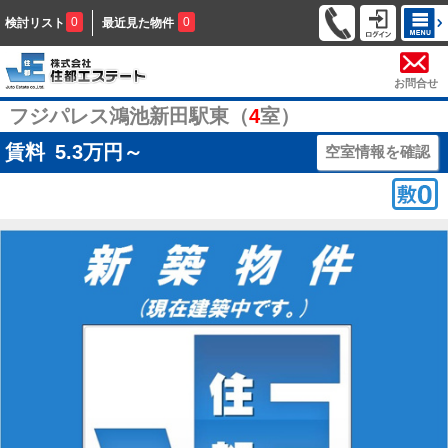
0
0
検討リスト
最近見た物件
お問合せ
フジパレス鴻池新田駅東（
4
室）
賃料
5.3
万円～
空室情報を確認