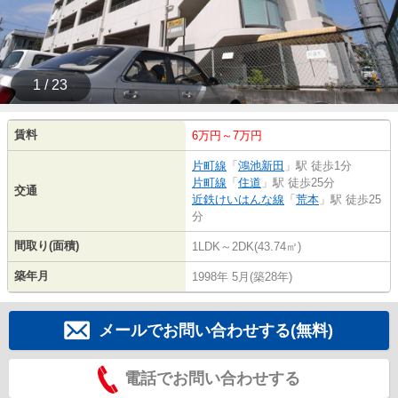
1 / 23
賃料
6万円～7万円
片町線
「
鴻池新田
」駅 徒歩1分
片町線
「
住道
」駅 徒歩25分
交通
近鉄けいはんな線
「
荒本
」駅 徒歩25
分
間取り(面積)
1LDK～2DK(43.74㎡)
築年月
1998年 5月(築28年)
メールでお問い合わせする(無料)
電話でお問い合わせする