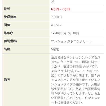
分
賃料
6万円～7万円
管理費等
7,000円
面積
43.74㎡
築年数
1998年 5月 (築28年)
種別/構造
マンション/鉄筋コンクリート
階建
5階建
通風良好なマンションはいつでも気
持ちの良い空間です。周辺に駅が二
つあり、交通の利便性が高いです。
徒歩1分に駅があるので、歩きでも
楽々とアクセスが出来ます。空き巣
備考
や放火などの防犯面で優れているマ
ンションタイプの物件です。片町線
鴻池新田を中心に数多くの不動産情
報を取り扱っております。駅から近
い不動産を求めるなら、住都エステ
ートにお任せください。