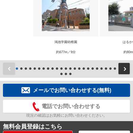
鴻池学園幼稚園
はるか
約677m／9分
約80
前
メールでお問い合わせする(無料)
電話でお問い合わせする
現況の確認はお気軽にお問い合わせください。
無料会員登録はこちら