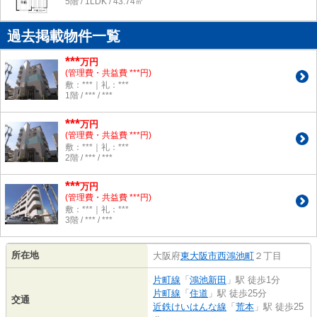
5階 / 1LDK / 43.74㎡
過去掲載物件一覧
***
万円
(管理費・共益費 ***円)
敷：***｜礼：***
1階 / *** / ***
***
万円
(管理費・共益費 ***円)
敷：***｜礼：***
2階 / *** / ***
***
万円
(管理費・共益費 ***円)
敷：***｜礼：***
3階 / *** / ***
所在地
大阪府
東大阪市
西鴻池町
２丁目
片町線
「
鴻池新田
」駅 徒歩1分
片町線
「
住道
」駅 徒歩25分
交通
近鉄けいはんな線
「
荒本
」駅 徒歩25