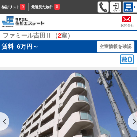
0
0
検討リスト
最近見た物件
お問合せ
ファミール吉田Ⅱ（
2
室）
賃料
6
万円～
空室情報を確認