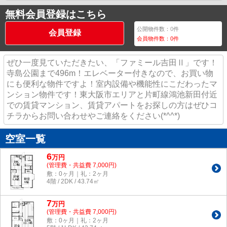
無料会員登録はこちら
公開物件数：
0
件
会員登録
会員物件数：
0
件
ぜひ一度見ていただきたい、「ファミール吉田Ⅱ」です！
寺島公園まで496m！エレベーター付きなので、お買い物
にも便利な物件ですよ！室内設備や機能性にこだわったマ
ンション物件です！東大阪市エリアと片町線鴻池新田付近
での賃貸マンション、賃貸アパートをお探しの方はぜひコ
チラからお問い合わせやご連絡をください(*^^*)
空室一覧
6
万
円
(管理費・共益費 7,000円)
敷：0ヶ月｜礼：2ヶ月
4階 / 2DK / 43.74㎡
7
万
円
(管理費・共益費 7,000円)
敷：0ヶ月｜礼：2ヶ月