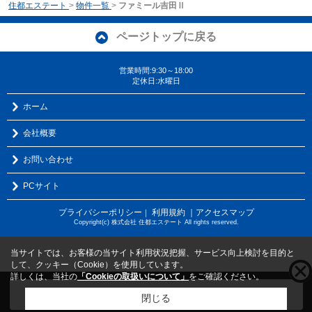
住都エステート
>
物件一覧
>
ファミール吉田Ⅱ
ページトップに戻る
営業時間:9:30～18:00
定休日:水曜日
ホーム
会社概要
お問い合わせ
PCサイト
プライバシーポリシー
利用規約
｜アクセスマップ
｜
Copyright(c) 株式会社 住都エステート All rights reserved.
当サイトでは、お客様の当サイト利用状況把握、サービス向上検討を目的と
して、クッキー（Cookie）を使用しています。
詳しくは、当社の
「Cookieの取扱いについて」
をご確認ください。
こちらの物件をご覧の方に
お勧めな物件
はこちら
閉じる