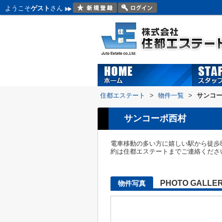
ようこそ
ゲスト
さん
住都エステート
>
物件一覧
>
サンコ
サンコーポ西村
電車移動の多い方に嬉しい駅から徒歩
約は住都エステートまでご連絡くださ
PHOTO GALLE
物件写真