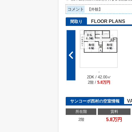
コメント
【外観】
FLOOR PLANS
間取り
-
2DK / 42.00㎡
2階 /
5.8万円
V
サンコーポ西村の空室情報
所在階
賃料
5.8万円
2階