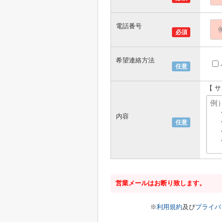
電話番号
必須
希望連絡方法
任意
【 
内容
任意
営業メールはお断り致します。
※
利用規約
及び
プライバ