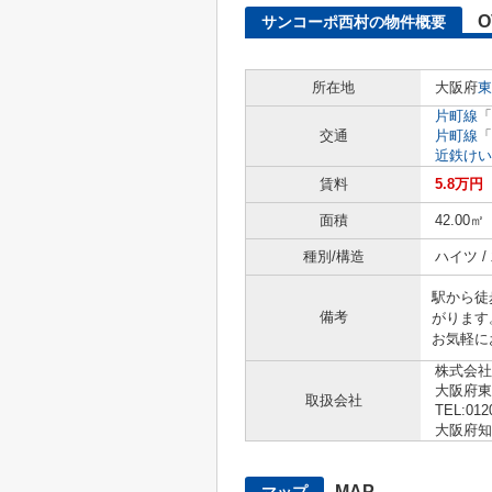
O
サンコーポ西村の物件概要
所在地
大阪府
東
片町線
「
交通
片町線
「
近鉄けい
賃料
5.8万円
面積
42.00㎡
種別/構造
ハイツ /
駅から徒
備考
がります
お気軽に
株式会社
大阪府東
取扱会社
TEL:012
大阪府知事
MAP