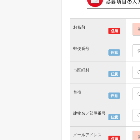
お名前
必須
郵便番号
任意
市区町村
任意
番地
任意
建物名／部屋番号
任意
メールアドレス
必須