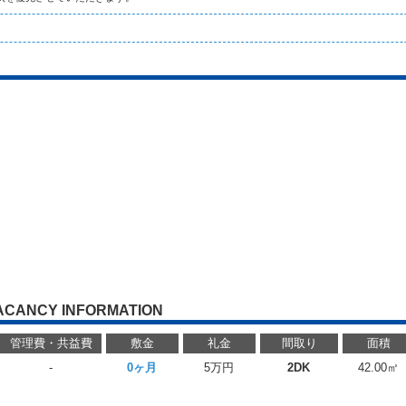
ACANCY INFORMATION
管理費・共益費
敷金
礼金
間取り
面積
-
0ヶ月
5万円
2DK
42.00㎡