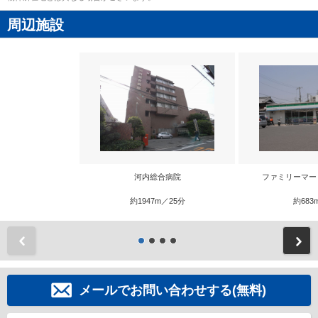
周辺施設
河内総合病院
ファミリーマー
約1947m／25分
約683
前
メールでお問い合わせする(無料)