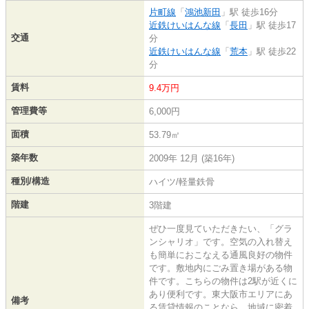
片町線
「
鴻池新田
」駅 徒歩16分
近鉄けいはんな線
「
長田
」駅 徒歩17
交通
分
近鉄けいはんな線
「
荒本
」駅 徒歩22
分
賃料
9.4万円
管理費等
6,000円
面積
53.79㎡
築年数
2009年 12月 (築16年)
種別/構造
ハイツ/軽量鉄骨
階建
3階建
ぜひ一度見ていただきたい、「グラ
ンシャリオ」です。空気の入れ替え
も簡単におこなえる通風良好の物件
です。敷地内にごみ置き場がある物
件です。こちらの物件は2駅が近くに
あり便利です。東大阪市エリアにあ
備考
る賃貸情報のことなら、地域に密着