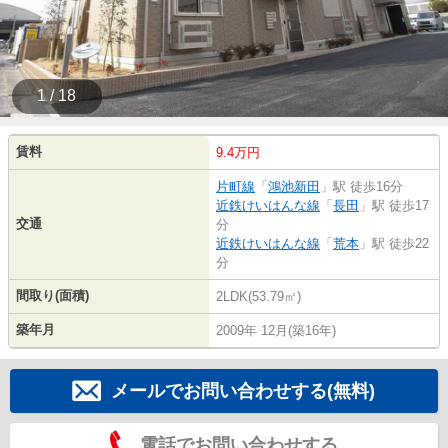
1 / 18
賃料
9.4万円
片町線
「
鴻池新田
」駅 徒歩16分
近鉄けいはんな線
「
長田
」駅 徒歩17
交通
分
近鉄けいはんな線
「
荒本
」駅 徒歩22
分
間取り(面積)
2LDK(53.79㎡)
築年月
2009年 12月(築16年)
メールでお問い合わせする(無料)
電話でお問い合わせする