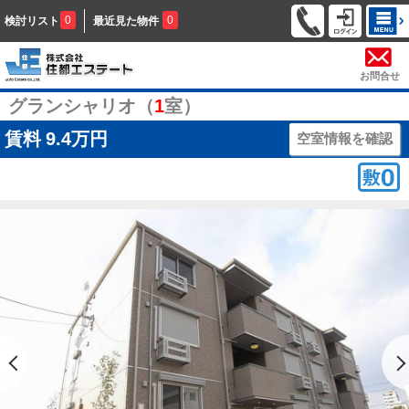
0
0
検討リスト
最近見た物件
お問合せ
グランシャリオ（
1
室）
賃料
9.4万円
空室情報を確認