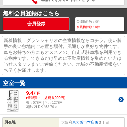
無料会員登録はこちら
公開物件数：
0
件
会員登録
会員物件数：
0
件
新着情報：グランシャリオの空室情報ならコチラ。使い勝
手の良い敷地内ごみ置き場付。風通しが良好な物件です。
車をお持ちの方にもオススメの、自走式駐車場を利用でき
る物件です。できるだけ早めに不動産情報を集めたい方は
当社スタッフまでご連絡ください。地域の不動産情報をい
ち早くお届けします。
空室一覧
9.4
万
円
(管理費・共益費 6,000円)
敷：0万円｜礼：12万円
3階 / 2LDK / 53.79㎡
所在地
大阪府
東大阪市
本庄西
３丁目