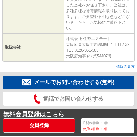
した当社へお任せ下さい。当社は、
多種多様な賃貸情報を取り扱ってお
ります。ご要望や不明な点などござ
いましたら、お気軽にご連絡下さ
い。
株式会社 住都エステート
大阪府東大阪市西鴻池町１丁目2-32
取扱会社
TEL:0120-361-385
大阪府知事 (4) 第54407号
情報の見方
メールでお問い合わせする(無料)
電話でお問い合わせする
無料会員登録はこちら
公開物件数：
0
件
会員登録
会員物件数：
0
件