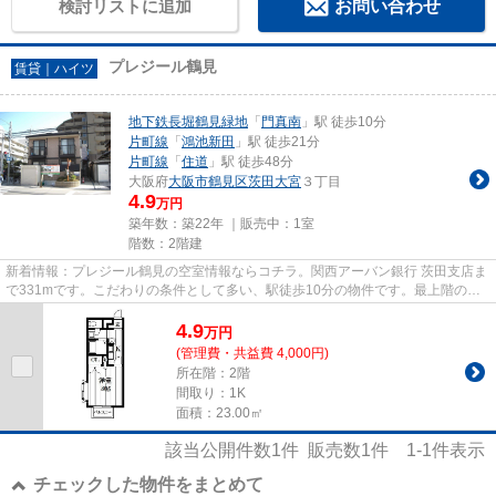
検討リストに追加
お問い合わせ
プレジール鶴見
賃貸｜ハイツ
地下鉄長堀鶴見緑地
「
門真南
」駅 徒歩10分
片町線
「
鴻池新田
」駅 徒歩21分
片町線
「
住道
」駅 徒歩48分
大阪府
大阪市鶴見区
茨田大宮
３丁目
4.9
万円
築年数：築22年 ｜販売中：
1室
階数：2階建
新着情報：プレジール鶴見の空室情報ならコチラ。関西アーバン銀行 茨田支店ま
で331mです。こだわりの条件として多い、駅徒歩10分の物件です。最上階の物
件です。住都エステートには、...
4.9
万
円
(管理費・共益費 4,000円)
所在階：2階
間取り：1K
面積：23.00㎡
該当公開件数
1
件 販売数
1
件
1-1
件表示
チェックした物件をまとめて