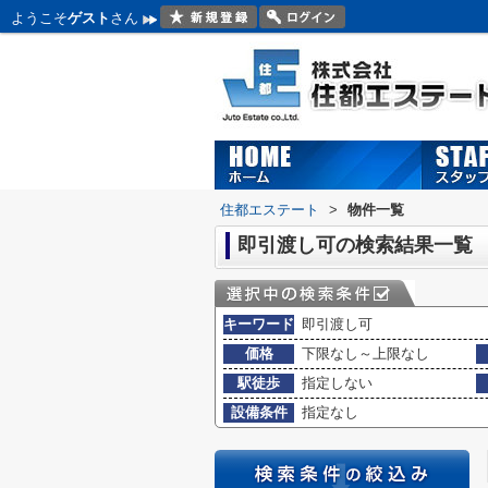
ようこそ
ゲスト
さん
住都エステート
>
物件一覧
即引渡し可の検索結果一覧
キーワード
即引渡し可
価格
下限なし～上限なし
駅徒歩
指定しない
設備条件
指定なし