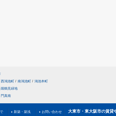
市
西鴻池町
/
南鴻池町
/
鴻池本町
長堀鶴見緑地
門真南
大東市・東大阪市の賃貸
満で
新築・築浅
お問い合わせ