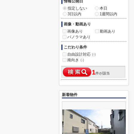
情報公開日
指定しない
本日
3日以内
1週間以内
画像・動画あり
画像あり
動画あり
パノラマあり
こだわり条件
自由設計対応
(-)
南向き
(-)
1
件が該当
新着物件