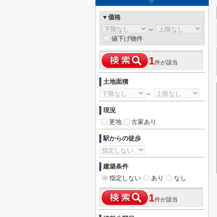
▼価格
～
値下げ物件
1
件が該当
土地面積
～
現況
更地
古家あり
駅からの徒歩
建築条件
指定しない
あり
なし
1
件が該当