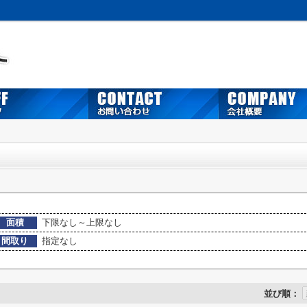
面積
下限なし～上限なし
間取り
指定なし
並び順：