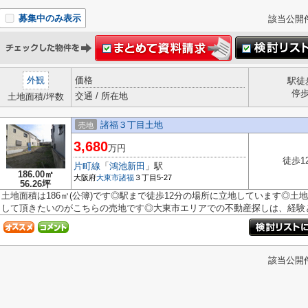
募集中のみ表示
該当公開
外観
価格
駅徒
停
交通 / 所在地
土地面積/坪数
諸福３丁目土地
売地
3,680
万円
徒歩1
片町線
「
鴻池新田
」駅
186.00㎡
大阪府
大東市
諸福
３丁目5-27
56.26坪
土地面積は186㎡(公簿)です◎駅まで徒歩12分の場所に立地しています◎
して頂きたいのがこちらの売地です◎大東市エリアでの不動産探しは、経験と知
該当公開