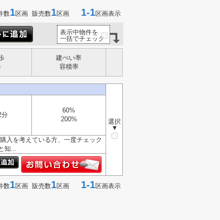
1
1
1-1
件数
区画 販売数
区画
区画表示
表示中物件を
一括でチェック
歩
建ぺい率
歩
容積率
60%
2分
200%
選択
▼
土地購入を考えている方、一度チェック
...
1
1
1-1
件数
区画 販売数
区画
区画表示