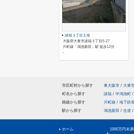
諸福３丁目土地
大阪府大東市諸福３丁目5-27
片町線「鴻池新田」駅 徒歩12分
-
市区町村から探す
東大阪市
/
大東
町名から探す
諸福
/
中鴻池町
/
路線から探す
片町線
/
地下鉄
駅から探す
鴻池新田
/
住道
/
ホーム
1000万円未