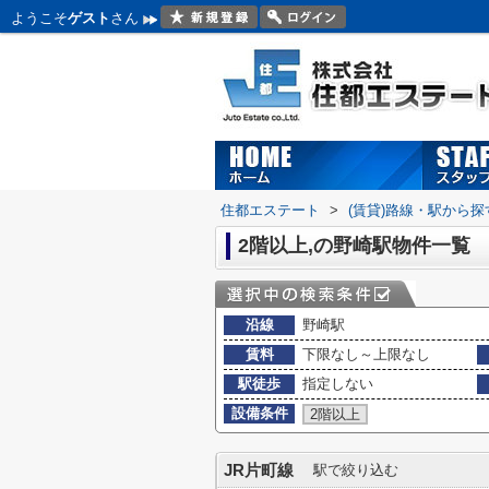
ようこそ
ゲスト
さん
住都エステート
>
(賃貸)路線・駅から探
2階以上,の野崎駅物件一覧
沿線
野崎駅
賃料
下限なし～上限なし
駅徒歩
指定しない
設備条件
2階以上
JR片町線
駅で絞り込む