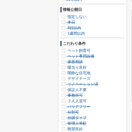
情報公開日
指定しない
本日
3日以内
1週間以内
こだわり条件
ペット飼育可
ペット専用設備
楽器相談
陽当り良好
閑静な住宅地
デザイナーズ
リノベーション済
保証人不要
事務所可
２人入居可
バリアフリー
分割可
分譲タイプ
管理人常駐
眺望良好