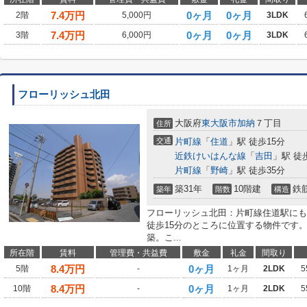
7.4
万円
0ヶ月
0ヶ月
2階
5,000円
3LDK
7.4
万円
0ヶ月
0ヶ月
3階
6,000円
3LDK
フローリッシュ北田
大阪府
東大阪市
加納
７丁目
住所
交通
片町線
「
住道
」駅 徒歩15分
近鉄けいはんな線
「
吉田
」駅 徒
片町線
「
野崎
」駅 徒歩35分
築31年
10階建
鉄
築年
階数
構造
フローリッシュ北田：片町線住道駅にも
徒歩15分のところに位置する物件です
築。こ...
所在階
賃料
管理費・共益費
敷金
礼金
間取り
8.4
万円
0ヶ月
5階
-
1ヶ月
2LDK
5
8.4
万円
0ヶ月
10階
-
1ヶ月
2LDK
5