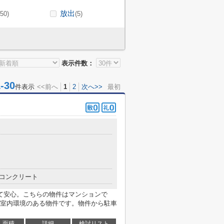
放出
(50)
(5)
表示件数：
30
件表示
<<前へ
1
2
次へ>>
最初
コンクリート
て安心。こちらの物件はマンションで
室内環境のある物件です。物件から駐車
面積
詳細
検討リスト