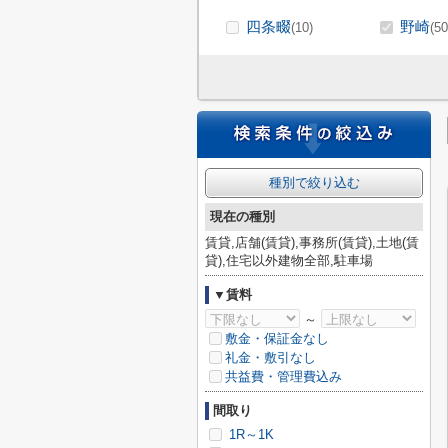
四条畷
野崎
(10)
(50
種別で絞り込む
現在の種別
賃貸,店舗(賃貸),事務所(賃貸),土地(賃
貸),住宅以外建物全部,駐車場
▼賃料
～
敷金・保証金なし
礼金・敷引なし
共益費・管理費込み
間取り
1R～1K