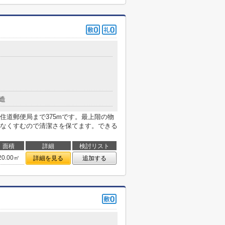
造
住道郵便局まで375mです。最上階の物
なくすむので清潔さを保てます。できる
面積
詳細
検討リスト
20.00㎡
詳細を見る
追加する