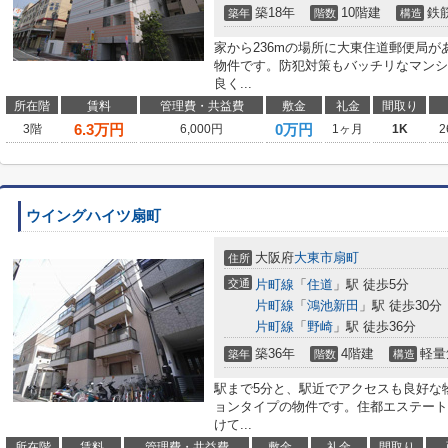
築18年
10階建
鉄
築年
階数
構造
家から236mの場所に大東住道郵便局
物件です。防犯対策もバッチリなマンシ
良く...
所在階
賃料
管理費・共益費
敷金
礼金
間取り
6.3
万円
0万円
3階
6,000円
1ヶ月
1K
2
ウイングハイツ扇町
大阪府
大東市
扇町
住所
交通
片町線
「
住道
」駅 徒歩5分
片町線
「
鴻池新田
」駅 徒歩30分
片町線
「
野崎
」駅 徒歩36分
築36年
4階建
軽量
築年
階数
構造
駅まで5分と、駅近でアクセスも良好な
ョンタイプの物件です。住都エステート
けて...
所在階
賃料
管理費・共益費
敷金
礼金
間取り