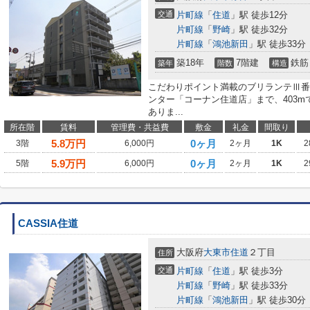
交通
片町線
「
住道
」駅 徒歩12分
片町線
「
野崎
」駅 徒歩32分
片町線
「
鴻池新田
」駅 徒歩33分
築18年
7階建
鉄筋
築年
階数
構造
こだわりポイント満載のブリランテⅢ番
ンター「コーナン住道店」まで、403
ありま...
所在階
賃料
管理費・共益費
敷金
礼金
間取り
5.8
万円
0ヶ月
3階
6,000円
2ヶ月
1K
2
5.9
万円
0ヶ月
5階
6,000円
2ヶ月
1K
2
CASSIA住道
大阪府
大東市
住道
２丁目
住所
交通
片町線
「
住道
」駅 徒歩3分
片町線
「
野崎
」駅 徒歩33分
片町線
「
鴻池新田
」駅 徒歩30分