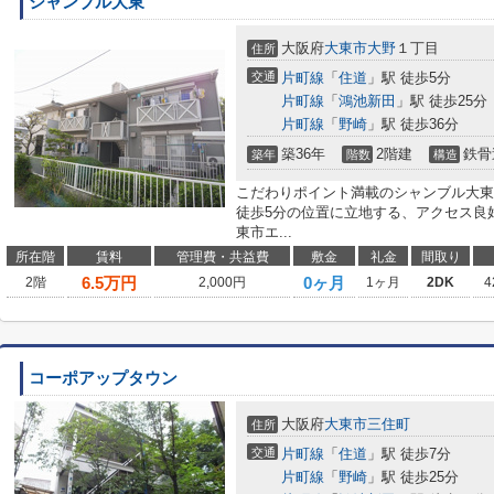
シャンブル大東
大阪府
大東市
大野
１丁目
住所
交通
片町線
「
住道
」駅 徒歩5分
片町線
「
鴻池新田
」駅 徒歩25分
片町線
「
野崎
」駅 徒歩36分
築36年
2階建
鉄骨
築年
階数
構造
こだわりポイント満載のシャンブル大東
徒歩5分の位置に立地する、アクセス良
東市エ...
所在階
賃料
管理費・共益費
敷金
礼金
間取り
6.5
万円
0ヶ月
2階
2,000円
1ヶ月
2DK
4
コーポアップタウン
大阪府
大東市
三住町
住所
交通
片町線
「
住道
」駅 徒歩7分
片町線
「
野崎
」駅 徒歩25分