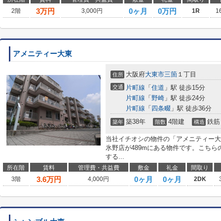
3
万円
0ヶ月
0万円
2階
3,000円
1R
1
アメニティー大東
大阪府
大東市
三箇
１丁目
住所
交通
片町線
「
住道
」駅 徒歩15分
片町線
「
野崎
」駅 徒歩24分
片町線
「
四条畷
」駅 徒歩36分
築38年
4階建
鉄筋
築年
階数
構造
当社イチオシの物件の「アメニティー大
氷野店が489mにある物件です。こち
する...
所在階
賃料
管理費・共益費
敷金
礼金
間取り
3.6
万円
0ヶ月
0ヶ月
3階
4,000円
2DK