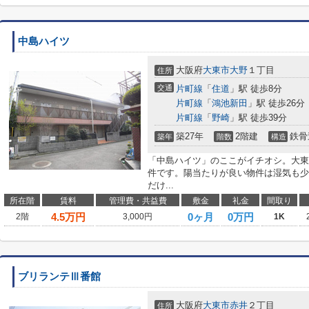
中島ハイツ
大阪府
大東市
大野
１丁目
住所
交通
片町線
「
住道
」駅 徒歩8分
片町線
「
鴻池新田
」駅 徒歩26分
片町線
「
野崎
」駅 徒歩39分
築27年
2階建
鉄骨
築年
階数
構造
「中島ハイツ」のここがイチオシ。大東
件です。陽当たりが良い物件は湿気も少
だけ...
所在階
賃料
管理費・共益費
敷金
礼金
間取り
4.5
万円
0ヶ月
0万円
2階
3,000円
1K
ブリランテⅢ番館
大阪府
大東市
赤井
２丁目
住所