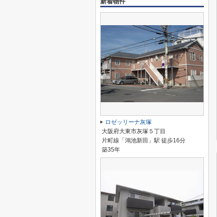
新着物件
ロゼッリーナ灰塚
大阪府大東市灰塚５丁目
片町線「鴻池新田」駅 徒歩16分
築35年