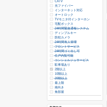
CATV
光ファイバー
インターネット対応
オートロック
TVモニタ付インターホン
宅配ボックス
24時間緊急通報システム
ディンプルキー
防犯カメラ
24時間有人管理
フロントサービス
24時間ゴミ出し可
住戸内覧可能
コンシェルジュサービス
駐車場あり
2階以上
10階以上
20階以上
最上階
南向き
角部屋