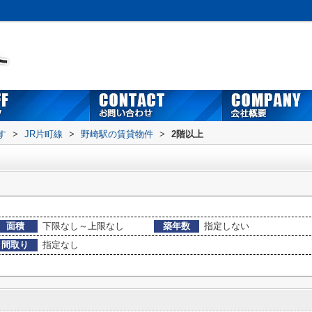
す
>
JR片町線
>
野崎駅の賃貸物件
>
2階以上
面積
下限なし～上限なし
築年数
指定しない
間取り
指定なし