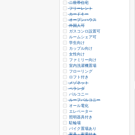
二世帯住宅
フリーレント
カードキー
オープンハウス
外国人可
ガスコンロ設置可
ルームシェア可
学生向け
カップル向け
女性向け
ファミリー向け
室内洗濯機置場
フローリング
ロフト付き
メゾネット
ベランダ
バルコニー
ルーフバルコニー
オール電化
エレベーター
照明器具付き
駐輪場
バイク置場あり
家具・家電付き