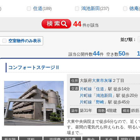
住道
鴻池新田
徳庵
)
(189)
(237)
44
件が該当
並び順：
空室物件のみ表示
44
50
1-
該当公開件数
件 空き数
件
コンフォートステージⅡ
大阪府
大東市
灰塚
２丁目
住所
交通
片町線
「
住道
」駅 徒歩14分
片町線
「
鴻池新田
」駅 徒歩20分
片町線
「
野崎
」駅 徒歩45分
築31年
4階建
鉄筋
築年
階数
構造
大東中央病院まで徒歩6分なので、近く
す。昼間の電気代も抑えられる、明るい
場まで...
所在階
賃料
管理費・共益費
敷金
礼金
間取り