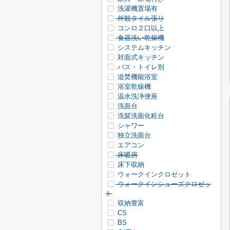
洗濯機置場有
外観タイル張り
コンロ２口以上
食器洗い乾燥機
システムキッチン
対面式キッチン
バス・トイレ別
追焚機能浴室
浴室乾燥機
温水洗浄便座
洗面台
洗髪洗面化粧台
シャワー
独立洗面台
エアコン
床暖房
床下収納
ウォークインクロゼット
ウォークインシューズクロゼッ
ト
収納豊富
CS
BS