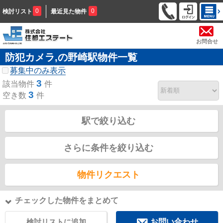
0
0
検討リスト
最近見た物件
お問合せ
防犯カメラ,の野崎駅物件一覧
募集中のみ表示
3
該当物件
件
3
空き数
件
駅で絞り込む
さらに条件を絞り込む
物件リクエスト
チェックした物件をまとめて
検討リストに追加
お問い合わせ