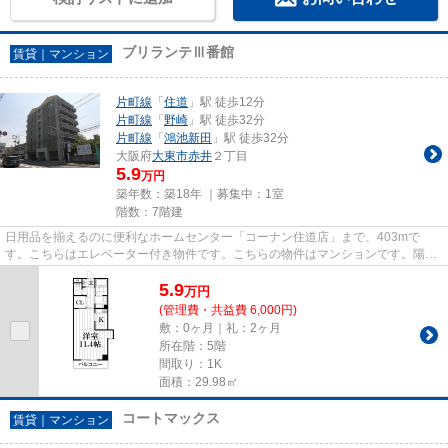
ブリランテⅢ番館
賃貸｜マンション
片町線
「
住道
」駅 徒歩12分
片町線
「
野崎
」駅 徒歩32分
片町線
「
鴻池新田
」駅 徒歩32分
大阪府
大東市
赤井
２丁目
5.9
万円
築年数：築18年 ｜募集中：
1室
階数：7階建
日用品を揃えるのに便利なホームセンター「コーナン住道店」まで、403mで
す。こちらはエレベーター付き物件です。こちらの物件はマンションです。陽当
たりが良好な物件は梅雨時期の湿...
5.9
万
円
(管理費・共益費 6,000円)
敷：0ヶ月｜礼：2ヶ月
所在階：5階
間取り：1K
面積：29.98㎡
コートマックス
賃貸｜マンション