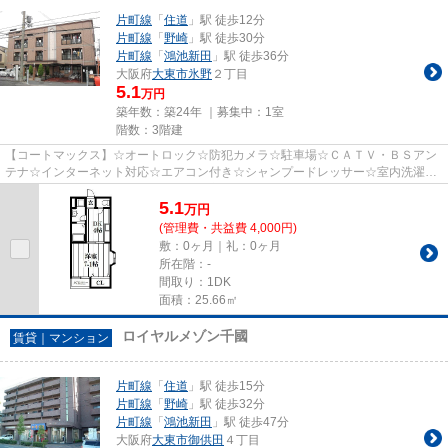
片町線
「
住道
」駅 徒歩12分
片町線
「
野崎
」駅 徒歩30分
片町線
「
鴻池新田
」駅 徒歩36分
大阪府
大東市
氷野
２丁目
5.1
万円
築年数：築24年 ｜募集中：
1室
階数：3階建
【コートマックス】☆オートロック☆防犯カメラ☆駐車場☆ＣＡＴＶ・ＢＳアン
テナ☆インターネット対応☆エアコン付き☆シャンプードレッサー☆室内洗濯機
置場有り☆南向きバルコニーで日当り良...
5.1
万
円
(管理費・共益費 4,000円)
敷：0ヶ月｜礼：0ヶ月
所在階：-
間取り：1DK
面積：25.66㎡
ロイヤルメゾン千國
賃貸｜マンション
片町線
「
住道
」駅 徒歩15分
片町線
「
野崎
」駅 徒歩32分
片町線
「
鴻池新田
」駅 徒歩47分
大阪府
大東市
御供田
４丁目