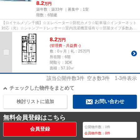
8.2
万円
築年数：築33年 ｜募集中：
1室
階数：6階建
【ロイヤルメゾン千國】☆エレベーター☆防犯カメラ☆駐車場☆インターネット
対応（光）☆シャンプードレッサー☆室内洗濯機置場有り☆部屋タイプ多数あり
ます!!!☆玄関２重ロック☆お気軽にお...
8.2
万
円
(管理費・共益費 -)
敷：0ヶ月｜礼：25万円
所在階：6階
間取り：3DK
面積：57.10㎡
該当公開件数
3
件 空き数
3
件
1-3
件表示
チェックした物件をまとめて
検討リストに追加
お問い合わせ
無料会員登録はこちら
公開物件数：
0
件
会員登録
会員物件数：
0
件