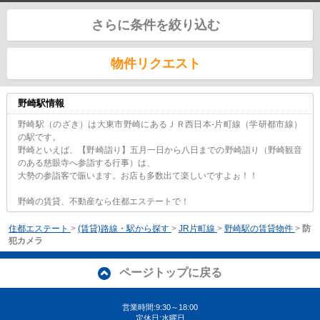
さらに条件を絞り込む
物件リクエスト
野崎駅情報
野崎駅（のざき）は大東市野崎にあるＪＲ西日本-片町線（学研都市線）
の駅です。
野崎といえば、【野崎詣り】五月一日から八日までの野崎詣り（野崎観音
のある慈眼寺へ参詣する行事）は、
大勢の参詣客で賑います。お店も多数出て楽しいですよぉ！！
野崎の賃貸、不動産なら住都エステートで！
住都エステート
>
(賃貸)路線・駅から探す
>
JR片町線
>
野崎駅の賃貸物件
>
防
犯カメラ
ページトップに戻る
営業時間:9:30～18:00
定休日:水曜日