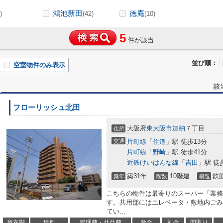
鴻池新田
徳庵
)
(42)
(10)
5
件が該当
並び順：
空室物件のみ表示
該
フローリッシュ北田
大阪府
東大阪市
加納
７丁目
住所
交通
片町線
「
住道
」駅 徒歩13分
片町線
「
野崎
」駅 徒歩41分
近鉄けいはんな線
「
吉田
」駅 徒
築31年
10階建
鉄
築年
階数
構造
こちらの物件は最寄りのスーパー「業務
す。共用部にはエレベータ・敷地内ごみ
てい...
所在階
賃料
管理費・共益費
敷金
礼金
間取り