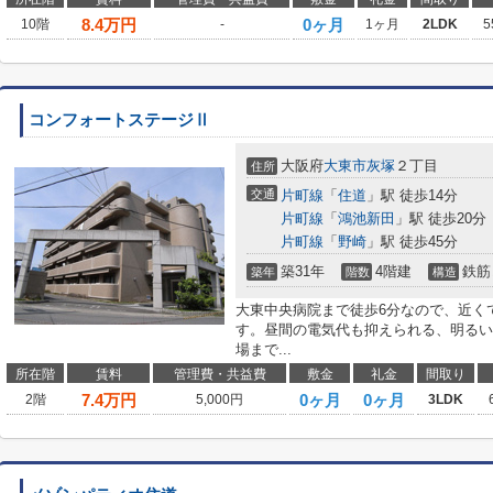
8.4
万円
0ヶ月
10階
-
1ヶ月
2LDK
5
コンフォートステージⅡ
大阪府
大東市
灰塚
２丁目
住所
交通
片町線
「
住道
」駅 徒歩14分
片町線
「
鴻池新田
」駅 徒歩20分
片町線
「
野崎
」駅 徒歩45分
築31年
4階建
鉄筋
築年
階数
構造
大東中央病院まで徒歩6分なので、近く
す。昼間の電気代も抑えられる、明るい
場まで...
所在階
賃料
管理費・共益費
敷金
礼金
間取り
7.4
万円
0ヶ月
0ヶ月
2階
5,000円
3LDK