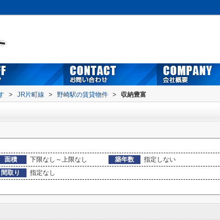
す
>
JR片町線
>
野崎駅の賃貸物件
>
収納豊富
面積
下限なし～上限なし
築年数
指定しない
間取り
指定なし