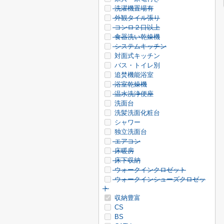
洗濯機置場有
外観タイル張り
コンロ２口以上
食器洗い乾燥機
システムキッチン
対面式キッチン
バス・トイレ別
追焚機能浴室
浴室乾燥機
温水洗浄便座
洗面台
洗髪洗面化粧台
シャワー
独立洗面台
エアコン
床暖房
床下収納
ウォークインクロゼット
ウォークインシューズクロゼッ
ト
収納豊富
CS
BS