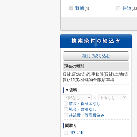
野崎
住道
(4)
(33
種別で絞り込む
現在の種別
賃貸,店舗(賃貸),事務所(賃貸),土地(賃
貸),住宅以外建物全部,駐車場
▼賃料
～
敷金・保証金なし
礼金・敷引なし
共益費・管理費込み
間取り
1R～1K