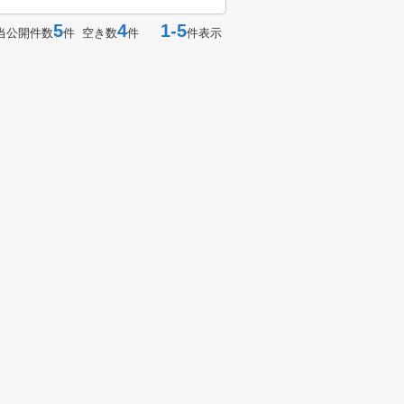
5
4
1-5
当公開件数
件 空き数
件
件表示