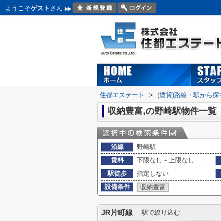
ようこそ
ゲスト
さん
住都エステート
>
(賃貸)路線・駅から探
収納豊富,の野崎駅物件一覧
沿線
野崎駅
賃料
下限なし～上限なし
駅徒歩
指定しない
設備条件
収納豊富
JR片町線
駅で絞り込む