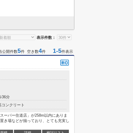
表示件数：
5
4
1-5
当公開件数
件 空き数
件
件表示
歩36分
筋コンクリート
スーパー住道店」が258m以内にありま
置き場などが揃っており、とても充実し
面積
詳細
検討リスト