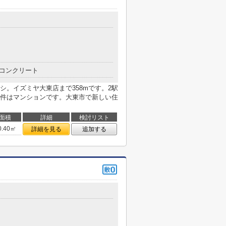
コンクリート
。イズミヤ大東店まで358mです。2駅
件はマンションです。大東市で新しい住
面積
詳細
検討リスト
0.40㎡
詳細を見る
追加する