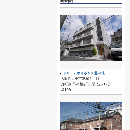
新着物件
ドリームネオポリス北鴻池
大阪府大東市灰塚５丁目
片町線「鴻池新田」駅 徒歩17分
築19年