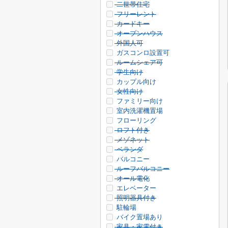
二世帯住宅
フリーレント
カードキー
オープンハウス
外国人可
ガスコンロ設置可
ルームシェア可
学生向け
カップル向け
女性向け
ファミリー向け
室内洗濯機置場
フローリング
ロフト付き
メゾネット
ベランダ
バルコニー
ルーフバルコニー
オール電化
エレベーター
照明器具付き
駐輪場
バイク置場あり
家具・家電付き