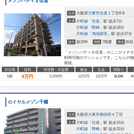
メゾンパティオ住道
大阪府
大東市
住道
１丁目8-8
住所
交通
片町線
「
住道
」駅 徒歩7分
片町線
「
野崎
」駅 徒歩28分
片町線
「
鴻池新田
」駅 徒歩37分
築29年
7階建
鉄筋
築年
階数
構造
「メゾンパティオ住道」のここがイチオシ
利用可能のマンションです。こちらの物
環境...
所在階
賃料
管理費・共益費
敷金
礼金
間取り
8
万円
5階
5,000円
10万円
10万円
3LDK
6
ロイヤルメゾン千國
大阪府
大東市
御供田
４丁目
住所
交通
片町線
「
住道
」駅 徒歩15分
片町線
「
野崎
」駅 徒歩32分