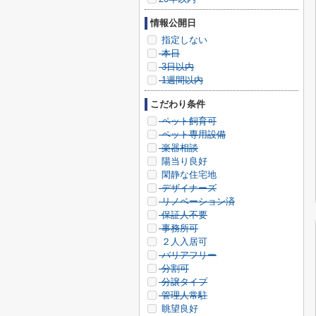
情報公開日
指定しない
本日
3日以内
1週間以内
こだわり条件
ペット飼育可
ペット専用設備
楽器相談
陽当り良好
閑静な住宅地
デザイナーズ
リノベーション済
保証人不要
事務所可
２人入居可
バリアフリー
分割可
分譲タイプ
管理人常駐
眺望良好