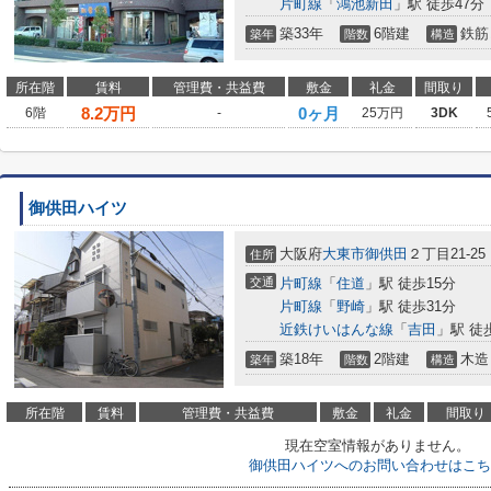
片町線
「
鴻池新田
」駅 徒歩47分
築33年
6階建
鉄筋
築年
階数
構造
所在階
賃料
管理費・共益費
敷金
礼金
間取り
8.2
万円
0ヶ月
6階
-
25万円
3DK
御供田ハイツ
大阪府
大東市
御供田
２丁目21-25
住所
交通
片町線
「
住道
」駅 徒歩15分
片町線
「
野崎
」駅 徒歩31分
近鉄けいはんな線
「
吉田
」駅 徒
築18年
2階建
木造
築年
階数
構造
所在階
賃料
管理費・共益費
敷金
礼金
間取り
現在空室情報がありません。
御供田ハイツへのお問い合わせはこち