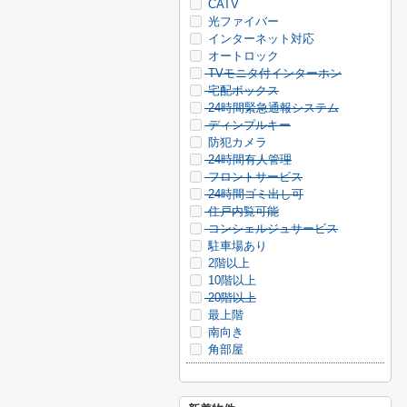
CATV
光ファイバー
インターネット対応
オートロック
TVモニタ付インターホン
宅配ボックス
24時間緊急通報システム
ディンプルキー
防犯カメラ
24時間有人管理
フロントサービス
24時間ゴミ出し可
住戸内覧可能
コンシェルジュサービス
駐車場あり
2階以上
10階以上
20階以上
最上階
南向き
角部屋