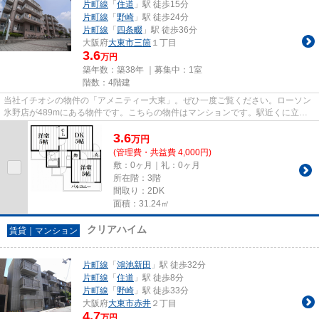
片町線
「
住道
」駅 徒歩15分
片町線
「
野崎
」駅 徒歩24分
片町線
「
四条畷
」駅 徒歩36分
大阪府
大東市
三箇
１丁目
3.6
万円
築年数：築38年 ｜募集中：
1室
階数：4階建
当社イチオシの物件の「アメニティー大東」。ぜひ一度ご覧ください。ローソン
氷野店が489mにある物件です。こちらの物件はマンションです。駅近くに立地
する物件で、徒歩15分程でアク...
3.6
万
円
(管理費・共益費 4,000円)
敷：0ヶ月｜礼：0ヶ月
所在階：3階
間取り：2DK
面積：31.24㎡
クリアハイム
賃貸｜マンション
片町線
「
鴻池新田
」駅 徒歩32分
片町線
「
住道
」駅 徒歩8分
片町線
「
野崎
」駅 徒歩33分
大阪府
大東市
赤井
２丁目
4.7
万円