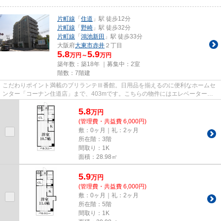
片町線
「
住道
」駅 徒歩12分
片町線
「
野崎
」駅 徒歩32分
片町線
「
鴻池新田
」駅 徒歩33分
大阪府
大東市
赤井
２丁目
5.8
5.9
万円～
万円
築年数：築18年 ｜募集中：
2室
階数：7階建
こだわりポイント満載のブリランテⅢ番館。日用品を揃えるのに便利なホームセ
ンター「コーナン住道店」まで、403mです。こちらの物件にはエレベーターが
あります。駅近くに立地する物件...
5.8
万
円
(管理費・共益費 6,000円)
敷：0ヶ月｜礼：2ヶ月
所在階：3階
間取り：1K
面積：28.98㎡
5.9
万
円
(管理費・共益費 6,000円)
敷：0ヶ月｜礼：2ヶ月
所在階：5階
間取り：1K