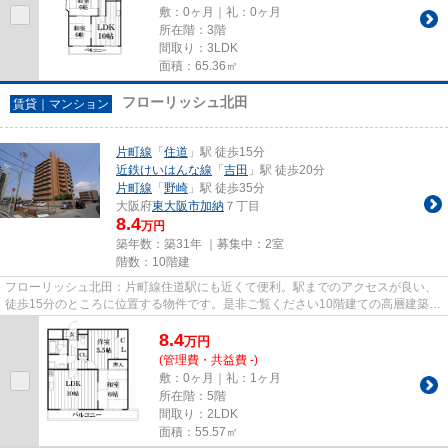
敷：0ヶ月｜礼：0ヶ月
所在階：3階
間取り：3LDK
面積：65.36㎡
フローリッシュ北田
賃貸｜マンション
片町線
「
住道
」駅 徒歩15分
近鉄けいはんな線
「
吉田
」駅 徒歩20分
片町線
「
野崎
」駅 徒歩35分
大阪府
東大阪市
加納
７丁目
8.4
万円
築年数：築31年 ｜募集中：
2室
階数：10階建
フローリッシュ北田：片町線住道駅にも近くて便利。駅までのアクセスが良い、
徒歩15分のところに位置する物件です。是非ご覧ください10階建ての高層建築。
こちらの物件はマンションで...
8.4
万
円
(管理費・共益費 -)
敷：0ヶ月｜礼：1ヶ月
所在階：5階
間取り：2LDK
面積：55.57㎡