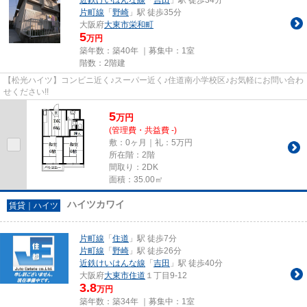
片町線
「
野崎
」駅 徒歩35分
大阪府
大東市
栄和町
5
万円
築年数：築40年 ｜募集中：
1室
階数：2階建
【松光ハイツ】コンビニ近く♪スーパー近く♪住道南小学校区♪お気軽にお問い合わ
せください!!
5
万
円
(管理費・共益費 -)
敷：0ヶ月｜礼：5万円
所在階：2階
間取り：2DK
面積：35.00㎡
ハイツカワイ
賃貸｜ハイツ
片町線
「
住道
」駅 徒歩7分
片町線
「
野崎
」駅 徒歩26分
近鉄けいはんな線
「
吉田
」駅 徒歩40分
大阪府
大東市
住道
１丁目9-12
3.8
万円
築年数：築34年 ｜募集中：
1室