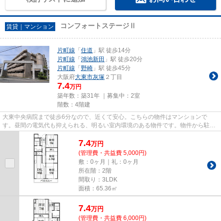
コンフォートステージⅡ
賃貸｜マンション
片町線
「
住道
」駅 徒歩14分
片町線
「
鴻池新田
」駅 徒歩20分
片町線
「
野崎
」駅 徒歩45分
大阪府
大東市
灰塚
２丁目
7.4
万円
築年数：築31年 ｜募集中：
2室
階数：4階建
大東中央病院まで徒歩6分なので、近くて安心。こちらの物件はマンションで
す。昼間の電気代も抑えられる、明るい室内環境のある物件です。物件から駐車
場までの距離は300mです。住都エ...
7.4
万
円
(管理費・共益費 5,000円)
敷：0ヶ月｜礼：0ヶ月
所在階：2階
間取り：3LDK
面積：65.36㎡
7.4
万
円
(管理費・共益費 6,000円)