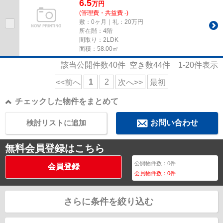
6.5
万
円
(管理費・共益費 -)
敷：0ヶ月｜礼：20万円
所在階：4階
間取り：2LDK
面積：58.00㎡
該当公開件数
40
件 空き数
44
件
1-20
件表示
1
2
<<前へ
次へ>>
最初
チェックした物件をまとめて
検討リストに追加
お問い合わせ
無料会員登録はこちら
公開物件数：
0
件
会員登録
会員物件数：
0
件
さらに条件を絞り込む