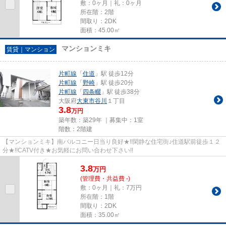
敷：0ヶ月｜礼：0ヶ月
所在階：2階
間取り：2DK
面積：45.00㎡
マンションミキ
賃貸｜マンション
片町線
「
住道
」駅 徒歩12分
片町線
「
野崎
」駅 徒歩20分
片町線
「
四条畷
」駅 徒歩38分
大阪府
大東市
谷川
１丁目
3.8
万円
築年数：築29年 ｜募集中：
1室
階数：2階建
【マンションミキ】南バルコニー日当り良好★!!閑静な住宅街♪住道駅前徒歩１２
分★!!CATV付き★お気軽にお問い合わせ下さい!!
3.8
万
円
(管理費・共益費 -)
敷：0ヶ月｜礼：7万円
所在階：1階
間取り：2DK
面積：35.00㎡