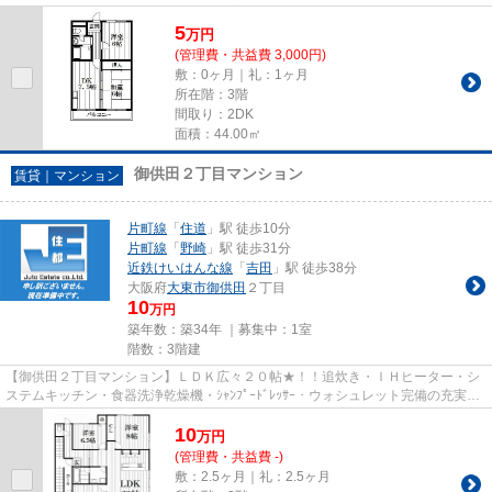
に、5万円のお住まいはいかがでし...
5
万
円
(管理費・共益費 3,000円)
敷：0ヶ月｜礼：1ヶ月
所在階：3階
間取り：2DK
面積：44.00㎡
御供田２丁目マンション
賃貸｜マンション
片町線
「
住道
」駅 徒歩10分
片町線
「
野崎
」駅 徒歩31分
近鉄けいはんな線
「
吉田
」駅 徒歩38分
大阪府
大東市
御供田
２丁目
10
万円
築年数：築34年 ｜募集中：
1室
階数：3階建
【御供田２丁目マンション】ＬＤＫ広々２０帖★！！追炊き・ＩＨヒーター・シ
ステムキッチン・食器洗浄乾燥機・ｼｬﾝﾌﾟｰﾄﾞﾚｯｻｰ・ウォシュレット完備の充実設
備♪♪駅まで徒歩圏内★泉小学校...
10
万
円
(管理費・共益費 -)
敷：2.5ヶ月｜礼：2.5ヶ月