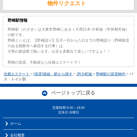
物件リクエスト
野崎駅情報
野崎駅（のざき）は大東市野崎にあるＪＲ西日本-片町線（学研都市線）
の駅です。
野崎といえば、【野崎詣り】五月一日から八日までの野崎詣り（野崎観音
のある慈眼寺へ参詣する行事）は、
大勢の参詣客で賑います。お店も多数出て楽しいですよぉ！！
野崎の賃貸、不動産なら住都エステートで！
住都エステート
>
(賃貸)路線・駅から探す
>
JR片町線
>
野崎駅の賃貸物件
>
バ
ス・トイレ別
ページトップに戻る
営業時間:9:30～18:00
定休日:水曜日
ホーム
会社概要