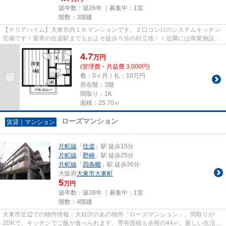
築年数：築26年 ｜募集中：
1室
階数：3階建
【クリアハイム】大東市内１Ｋマンションです。２口コンロのシステムキッチン
完備です！最寄の住道駅までもおよそ徒歩５分の好立地！！近隣には商業施設も
充実☆
4.7
万
円
(管理費・共益費 3,000円)
敷：0ヶ月｜礼：10万円
所在階：3階
間取り：1K
面積：25.70㎡
ローズマンション
賃貸｜マンション
片町線
「
住道
」駅 徒歩15分
片町線
「
野崎
」駅 徒歩25分
片町線
「
四条畷
」駅 徒歩36分
大阪府
大東市
大東町
5
万円
築年数：築38年 ｜募集中：
1室
階数：4階建
大東市近辺での物件情報：大好評のあの物件「ローズマンション」。間取りが
2DKで、キッチンでご飯が食べられます。専有面積も余裕の44㎡。新しい生活