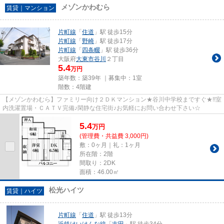
メゾンかわむら
賃貸｜マンション
片町線
「
住道
」駅 徒歩15分
片町線
「
野崎
」駅 徒歩17分
片町線
「
四条畷
」駅 徒歩36分
大阪府
大東市
谷川
２丁目
5.4
万円
築年数：築39年 ｜募集中：
1室
階数：4階建
【メゾンかわむら】ファミリー向け２ＤＫマンション★谷川中学校まですぐ★!!室
内洗濯置場・ＣＡＴＶ完備♪閑静な住宅街♪お気軽にお問い合わせ下さい☆
5.4
万
円
(管理費・共益費 3,000円)
敷：0ヶ月｜礼：1ヶ月
所在階：2階
間取り：2DK
面積：46.00㎡
松光ハイツ
賃貸｜ハイツ
片町線
「
住道
」駅 徒歩13分
近鉄けいはんな線
「
吉田
」駅 徒歩34分