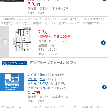
7.3
万円
築年数：築43年 ｜募集中：
1室
階数：3階建
「濱崎マンション」のここがイチオシ。駅から徒歩3分というアクセス良好な駅
近物件はいかがですか。防犯対策もバッチリなマンションタイプの物件です。当
社は大東市エリアに特化し、多...
7.3
万
円
(管理費・共益費 2,000円)
敷：0ヶ月｜礼：1ヶ月
所在階：2階
間取り：3LDK
面積：57.72㎡
アンプルールフェールパルフェ
賃貸｜マンション
片町線
「
野崎
」駅 徒歩18分
片町線
「
住道
」駅 徒歩26分
片町線
「
四条畷
」駅 徒歩30分
大阪府
大東市
三箇
４丁目11-6
5.1
万円
築年数：築14年 ｜募集中：
1室
階数：3階建
プライバシーをしっかり守れる、安心安全なマンションです。気持ち良い陽射し