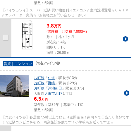
階数：5階建
【ハイツカワイ】スーパー近隣!買い物便利♪♪エアコン☆室内洗濯置場☆ＣＡＴＶ
☆エレベーター完備☆!!!お気軽にお問い合わせ下さい♪
3.8
万
円
(管理費・共益費 7,000円)
敷：-｜礼：1ヶ月
所在階：4階
間取り：1K
面積：26.00㎡
惣友ハイツ参
賃貸｜マンション
片町線
「
住道
」駅 徒歩13分
片町線
「
野崎
」駅 徒歩29分
片町線
「
鴻池新田
」駅 徒歩37分
大阪府
大東市
氷野
１丁目
6.5
万円
築年数：築32年 ｜募集中：
1室
階数：5階建
【惣友ハイツ参】各居室7.5帖以上でゆとり空間確保！南向きで日当たり良好です
よ☆近隣コンビニを初め、商業施設多数です！小学校もお近くですよ☆