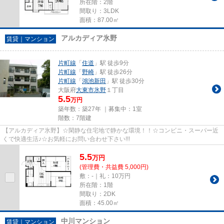
所在階：2階
間取り：3LDK
面積：87.00㎡
アルカディア氷野
賃貸｜マンション
片町線
「
住道
」駅 徒歩9分
片町線
「
野崎
」駅 徒歩26分
片町線
「
鴻池新田
」駅 徒歩30分
大阪府
大東市
氷野
１丁目
5.5
万円
築年数：築27年 ｜募集中：
1室
階数：7階建
【アルカディア氷野】☆閑静な住宅地で静かな環境！！☆コンビニ・スーパー近
くで快適生活♪☆お気軽にお問い合わせ下さい!!!
5.5
万
円
(管理費・共益費 5,000円)
敷：-｜礼：10万円
所在階：1階
間取り：2DK
面積：45.00㎡
中川マンション
賃貸｜マンション