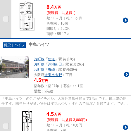
8.4
万
円
(管理費・共益費 -)
敷：0ヶ月｜礼：1ヶ月
所在階：10階
間取り：2LDK
面積：55.17㎡
中島ハイツ
賃貸｜ハイツ
片町線
「
住道
」駅 徒歩8分
片町線
「
鴻池新田
」駅 徒歩26分
片町線
「
野崎
」駅 徒歩39分
大阪府
大東市
大野
１丁目
4.5
万円
築年数：築27年 ｜募集中：
1室
階数：2階建
「中島ハイツ」のここがイチオシ。大東住道郵便局まで375mです。最上階の物
件です。陽当たりが良い物件は湿気も少なくすむので清潔さを保てます。できる
だけ早めに不動産情報を集めた...
4.5
万
円
(管理費・共益費 3,000円)
敷：0ヶ月｜礼：0万円
所在階：2階