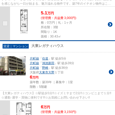
を感じながら一日が始まる、魅力溢れる物件です。築7年のイチオシ物件はこち
らです。大東市エリアと片町線...
5.1
万
円
(管理費・共益費 3,000円)
敷：0万円｜礼：1ヶ月
所在階：3階
間取り：1K
面積：30.43㎡
大東レガティハウス
賃貸｜マンション
片町線
「
住道
」駅 徒歩5分
片町線
「
鴻池新田
」駅 徒歩28分
片町線
「
野崎
」駅 徒歩36分
大阪府
大東市
大野
１丁目
6
万円
築年数：築39年 ｜募集中：
1室
階数：5階建
【大東レガティハウス】☆駅徒歩5分!!☆イズミヤまで2分!!☆コンビニまで１分!!
☆通勤･通学・買物に便利です!!!☆お気軽にお問い合わせ下さい!!
6
万
円
(管理費・共益費 3,150円)