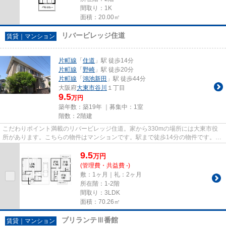
間取り：1K
面積：20.00㎡
リバービレッジ住道
賃貸｜マンション
片町線
「
住道
」駅 徒歩14分
片町線
「
野崎
」駅 徒歩20分
片町線
「
鴻池新田
」駅 徒歩44分
大阪府
大東市
谷川
１丁目
9.5
万円
築年数：築19年 ｜募集中：
1室
階数：2階建
こだわりポイント満載のリバービレッジ住道。家から330mの場所には大東市役
所があります。こちらの物件はマンションです。駅まで徒歩14分の物件です。地
域によっては建物の高さの制限...
9.5
万
円
(管理費・共益費 -)
敷：1ヶ月｜礼：2ヶ月
所在階：1-2階
間取り：3LDK
面積：70.26㎡
ブリランテⅢ番館
賃貸｜マンション