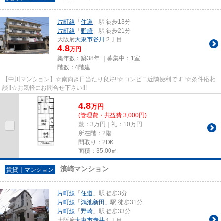
片町線
「
住道
」駅 徒歩13分
片町線
「
野崎
」駅 徒歩21分
大阪府
大東市
谷川
２丁目
4.8
万円
築年数：築38年 ｜募集中：
1室
階数：4階建
【中川マンション】☆南向き日当たり良好!!☆コンビニ近隣便利です!!☆条件応相
談!!☆お気軽にお問合せ下さい!!!
4.8
万
円
(管理費・共益費 3,000円)
敷：3万円｜礼：10万円
所在階：2階
間取り：2DK
面積：35.00㎡
濱崎マンション
賃貸｜マンション
片町線
「
住道
」駅 徒歩3分
片町線
「
鴻池新田
」駅 徒歩31分
片町線
「
野崎
」駅 徒歩33分
大阪府
大東市
赤井
１丁目