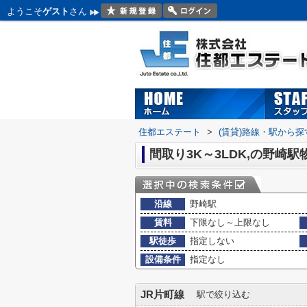
ようこそ
ゲスト
さん
住都エステート
>
(賃貸)路線・駅から探
間取り3K～3LDK,の野崎駅
沿線
野崎駅
賃料
下限なし～上限なし
駅徒歩
指定しない
設備条件
指定なし
JR片町線
駅で絞り込む