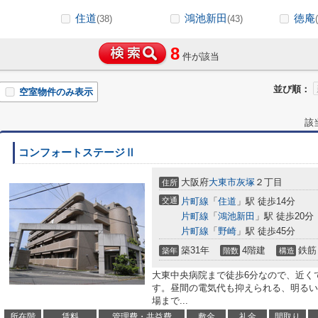
住道
鴻池新田
徳庵
(38)
(43)
8
件が該当
並び順：
空室物件のみ表示
該
コンフォートステージⅡ
大阪府
大東市
灰塚
２丁目
住所
交通
片町線
「
住道
」駅 徒歩14分
片町線
「
鴻池新田
」駅 徒歩20分
片町線
「
野崎
」駅 徒歩45分
築31年
4階建
鉄筋
築年
階数
構造
大東中央病院まで徒歩6分なので、近く
す。昼間の電気代も抑えられる、明るい
場まで...
所在階
賃料
管理費・共益費
敷金
礼金
間取り