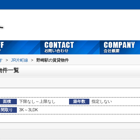
す
>
JR片町線
>
野崎駅の賃貸物件
物件一覧
面積
下限なし～上限なし
築年数
指定しない
間取り
3K～3LDK