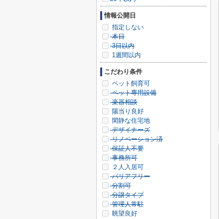
情報公開日
指定しない
本日
3日以内
1週間以内
こだわり条件
ペット飼育可
ペット専用設備
楽器相談
陽当り良好
閑静な住宅地
デザイナーズ
リノベーション済
保証人不要
事務所可
２人入居可
バリアフリー
分割可
分譲タイプ
管理人常駐
眺望良好