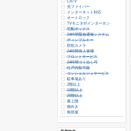
CATV
光ファイバー
インターネット対応
オートロック
TVモニタ付インターホン
宅配ボックス
24時間緊急通報システム
ディンプルキー
防犯カメラ
24時間有人管理
フロントサービス
24時間ゴミ出し可
住戸内覧可能
コンシェルジュサービス
駐車場あり
2階以上
10階以上
20階以上
最上階
南向き
角部屋