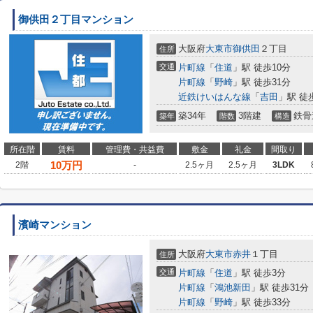
御供田２丁目マンション
大阪府
大東市
御供田
２丁目
住所
交通
片町線
「
住道
」駅 徒歩10分
片町線
「
野崎
」駅 徒歩31分
近鉄けいはんな線
「
吉田
」駅 徒
築34年
3階建
鉄骨
築年
階数
構造
所在階
賃料
管理費・共益費
敷金
礼金
間取り
10
万円
2階
-
2.5ヶ月
2.5ヶ月
3LDK
濱崎マンション
大阪府
大東市
赤井
１丁目
住所
交通
片町線
「
住道
」駅 徒歩3分
片町線
「
鴻池新田
」駅 徒歩31分
片町線
「
野崎
」駅 徒歩33分