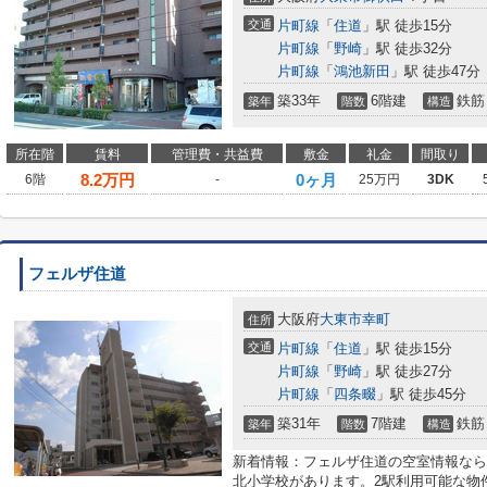
交通
片町線
「
住道
」駅 徒歩15分
片町線
「
野崎
」駅 徒歩32分
片町線
「
鴻池新田
」駅 徒歩47分
築33年
6階建
鉄筋
築年
階数
構造
所在階
賃料
管理費・共益費
敷金
礼金
間取り
8.2
万円
0ヶ月
6階
-
25万円
3DK
フェルザ住道
大阪府
大東市
幸町
住所
交通
片町線
「
住道
」駅 徒歩15分
片町線
「
野崎
」駅 徒歩27分
片町線
「
四条畷
」駅 徒歩45分
築31年
7階建
鉄筋
築年
階数
構造
新着情報：フェルザ住道の空室情報なら
北小学校があります。2駅利用可能な物