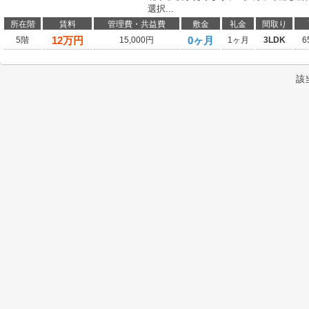
選択...
所在階
賃料
管理費・共益費
敷金
礼金
間取り
12
万円
0ヶ月
5階
15,000円
1ヶ月
3LDK
6
該