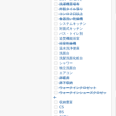
洗濯機置場有
外観タイル張り
コンロ２口以上
食器洗い乾燥機
システムキッチン
対面式キッチン
バス・トイレ別
追焚機能浴室
浴室乾燥機
温水洗浄便座
洗面台
洗髪洗面化粧台
シャワー
独立洗面台
エアコン
床暖房
床下収納
ウォークインクロゼット
ウォークインシューズクロゼッ
ト
収納豊富
CS
BS