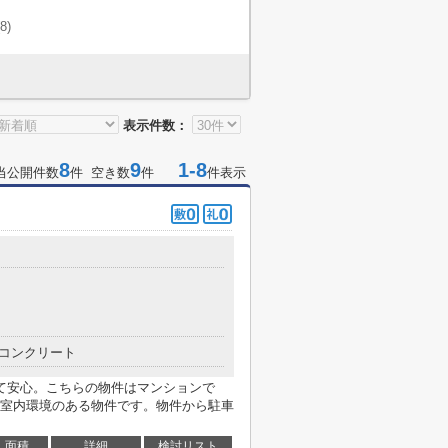
(8)
表示件数：
8
9
1-8
当公開件数
件 空き数
件
件表示
コンクリート
て安心。こちらの物件はマンションで
室内環境のある物件です。物件から駐車
面積
詳細
検討リスト