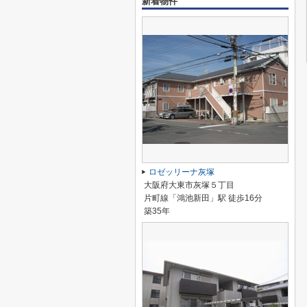
新着物件
ロゼッリーナ灰塚
大阪府大東市灰塚５丁目
片町線「鴻池新田」駅 徒歩16分
築35年