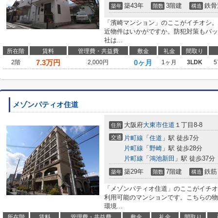
築43年
3階建
鉄骨
築年
階数
構造
「濱崎マンション」のここがイチオシ。
近物件はいかがですか。防犯対策もバッ
社は...
所在階
賃料
管理費・共益費
敷金
礼金
間取り
7.3
万円
0ヶ月
2階
2,000円
1ヶ月
3LDK
5
メゾンパティオ住道
大阪府
大東市
住道
１丁目8-8
住所
交通
片町線
「
住道
」駅 徒歩7分
片町線
「
野崎
」駅 徒歩28分
片町線
「
鴻池新田
」駅 徒歩37分
築29年
7階建
鉄筋
築年
階数
構造
「メゾンパティオ住道」のここがイチオシ
利用可能のマンションです。こちらの物
環境...
所在階
賃料
管理費・共益費
敷金
礼金
間取り