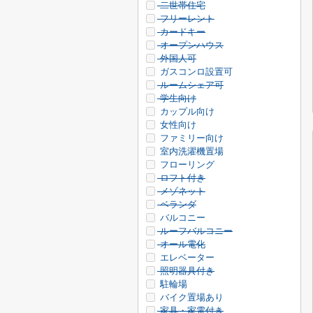
二世帯住宅
フリーレント
カードキー
オープンハウス
外国人可
ガスコンロ設置可
ルームシェア可
学生向け
カップル向け
女性向け
ファミリー向け
室内洗濯機置場
フローリング
ロフト付き
メゾネット
ベランダ
バルコニー
ルーフバルコニー
オール電化
エレベーター
照明器具付き
駐輪場
バイク置場あり
家具・家電付き