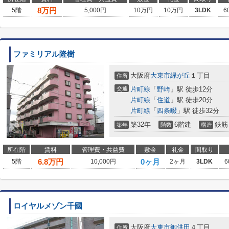
8
万円
5階
5,000円
10万円
10万円
3LDK
6
ファミリアル隆樹
大阪府
大東市
緑が丘
１丁目
住所
交通
片町線
「
野崎
」駅 徒歩12分
片町線
「
住道
」駅 徒歩20分
片町線
「
四条畷
」駅 徒歩32分
築32年
6階建
鉄筋
築年
階数
構造
所在階
賃料
管理費・共益費
敷金
礼金
間取り
6.8
万円
0ヶ月
5階
10,000円
2ヶ月
3LDK
6
ロイヤルメゾン千國
大阪府
大東市
御供田
４丁目
住所