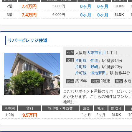
7.4
万円
0ヶ月
0ヶ月
2階
5,000円
3LDK
7.4
万円
0ヶ月
0ヶ月
3階
6,000円
3LDK
リバービレッジ住道
大阪府
大東市
谷川
１丁目
住所
交通
片町線
「
住道
」駅 徒歩14分
片町線
「
野崎
」駅 徒歩20分
片町線
「
鴻池新田
」駅 徒歩44分
築19年
2階建
木造
築年
階数
構造
こだわりポイント満載のリバービレッジ
所があります。こちらの物件はマンショ
地域に...
所在階
賃料
管理費・共益費
敷金
礼金
間取り
9.5
万円
1-2階
-
1ヶ月
2ヶ月
3LDK
7