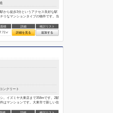
造
駅から徒歩3分というアクセス良好な駅
チリなマンションタイプの物件です。当
面積
詳細
検討リスト
7.72㎡
詳細を見る
追加する
コンクリート
。イズミヤ大東店まで358mです。2駅
件はマンションです。大東市で新しい住
面積
詳細
検討リスト