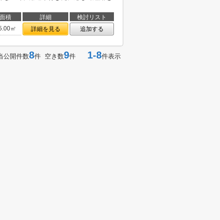
面積
詳細
検討リスト
5.00㎡
詳細を見る
追加する
8
9
1-8
当公開件数
件 空き数
件
件表示