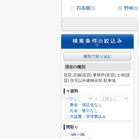
四条畷
野崎
(3)
(9)
種別で絞り込む
現在の種別
賃貸,店舗(賃貸),事務所(賃貸),土地(賃
貸),住宅以外建物全部,駐車場
▼賃料
～
敷金・保証金なし
礼金・敷引なし
共益費・管理費込み
間取り
1R～1K