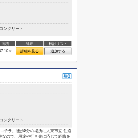
コンクリート
面積
詳細
検討リスト
57.10㎡
詳細を見る
追加する
コンクリート
コチラ。徒歩8分の場所に大東市立 住道
件なので、用途や行き先に応じて経路を