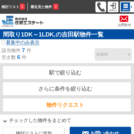
0
0
検討リスト
最近見た物件
お問合せ
間取り1DK～1LDK,の吉田駅物件一覧
募集中のみ表示
7
該当物件
件
6
空き数
件
駅で絞り込む
さらに条件を絞り込む
物件リクエスト
チェックした物件をまとめて
検討リストに追加
お問い合わせ