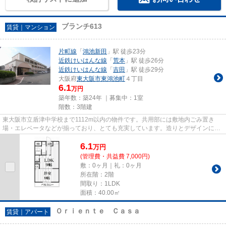
ブランチ613
賃貸｜マンション
片町線
「
鴻池新田
」駅 徒歩23分
近鉄けいはんな線
「
荒本
」駅 徒歩26分
近鉄けいはんな線
「
吉田
」駅 徒歩29分
大阪府
東大阪市
東鴻池町
４丁目
6.1
万円
築年数：築24年 ｜募集中：
1室
階数：3階建
東大阪市立盾津中学校まで1112m以内の物件です。共用部には敷地内ごみ置き
場・エレベータなどが揃っており、とても充実しています。造りとデザインに関
して、自信をもって情報を提供で...
6.1
万
円
(管理費・共益費 7,000円)
敷：0ヶ月｜礼：0ヶ月
所在階：2階
間取り：1LDK
面積：40.00㎡
Ｏｒｉｅｎｔｅ Ｃａｓａ
賃貸｜アパート