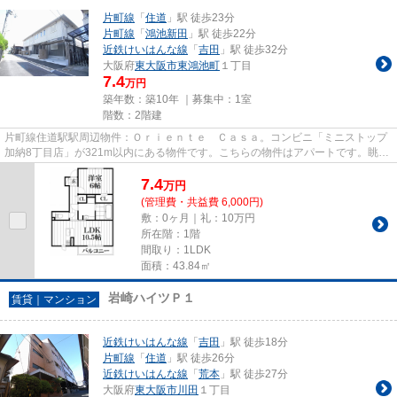
片町線
「
住道
」駅 徒歩23分
片町線
「
鴻池新田
」駅 徒歩22分
近鉄けいはんな線
「
吉田
」駅 徒歩32分
大阪府
東大阪市
東鴻池町
１丁目
7.4
万円
築年数：築10年 ｜募集中：
1室
階数：2階建
片町線住道駅駅周辺物件：Ｏｒｉｅｎｔｅ Ｃａｓａ。コンビニ「ミニストップ
加納8丁目店」が321m以内にある物件です。こちらの物件はアパートです。眺望
良好なエリアで魅力的です。物...
7.4
万
円
(管理費・共益費 6,000円)
敷：0ヶ月｜礼：10万円
所在階：1階
間取り：1LDK
面積：43.84㎡
岩崎ハイツＰ１
賃貸｜マンション
近鉄けいはんな線
「
吉田
」駅 徒歩18分
片町線
「
住道
」駅 徒歩26分
近鉄けいはんな線
「
荒本
」駅 徒歩27分
大阪府
東大阪市
川田
１丁目