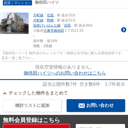
御供田ハイツ
賃貸｜マンション
片町線
「
住道
」駅 徒歩15分
片町線
「
野崎
」駅 徒歩31分
近鉄けいはんな線
「
吉田
」駅 徒歩39分
大阪府
大東市
御供田
２丁目21-25
-
築年数：築18年
階数：2階建
【御供田ハイツ】物件並のキレイさです！閑静な住宅地に建ち住環境抜群です。
是非一度ご覧下さい。
現在空室情報がありません。
御供田ハイツへのお問い合わせはこちら
該当公開件数
7
件 空き数
6
件
1-7
件表示
チェックした物件をまとめて
検討リストに追加
お問い合わせ
無料会員登録はこちら