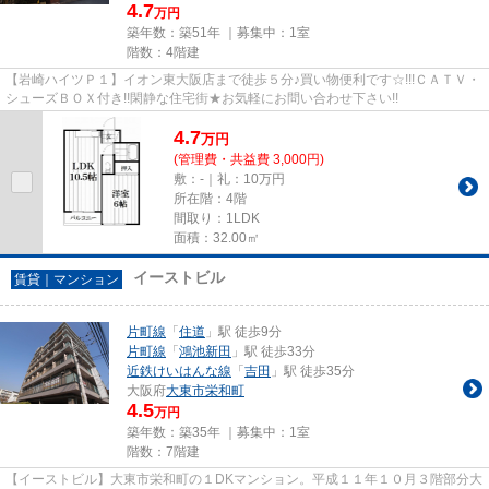
4.7
万円
築年数：築51年 ｜募集中：
1室
階数：4階建
【岩崎ハイツＰ１】イオン東大阪店まで徒歩５分♪買い物便利です☆!!!ＣＡＴＶ・
シューズＢＯＸ付き!!閑静な住宅街★お気軽にお問い合わせ下さい!!
4.7
万
円
(管理費・共益費 3,000円)
敷：-｜礼：10万円
所在階：4階
間取り：1LDK
面積：32.00㎡
イーストビル
賃貸｜マンション
片町線
「
住道
」駅 徒歩9分
片町線
「
鴻池新田
」駅 徒歩33分
近鉄けいはんな線
「
吉田
」駅 徒歩35分
大阪府
大東市
栄和町
4.5
万円
築年数：築35年 ｜募集中：
1室
階数：7階建
【イーストビル】大東市栄和町の１DKマンション。平成１１年１０月３階部分大