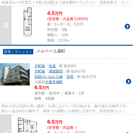
改築済み☆!!洋室広々８帖♪住道駅まで徒歩圏内☆!!エアコン・洗面化粧台・セパレ
ート・フローリング!!お気軽...
4.5
万
円
(管理費・共益費 5,000円)
敷：0ヶ月｜礼：5万円
所在階：3階
間取り：1DK
面積：22.93㎡
メルベーユ扇町
賃貸｜マンション
片町線
「
住道
」駅 徒歩8分
片町線
「
鴻池新田
」駅 徒歩27分
近鉄けいはんな線
「
吉田
」駅 徒歩37分
大阪府
大東市
扇町
6.5
万円
築年数：築38年 ｜募集中：
1室
階数：4階建
晴れの日は気持ち良い陽射しを感じながら一日が始まる、魅力溢れる物件です。
駅から徒歩8分の物件で、電車での通勤にも便利な立地です。防犯対策もバッチ
リなマンションタイプの物件で...
6.5
万
円
(管理費・共益費 -)
敷：0ヶ月｜礼：20万円