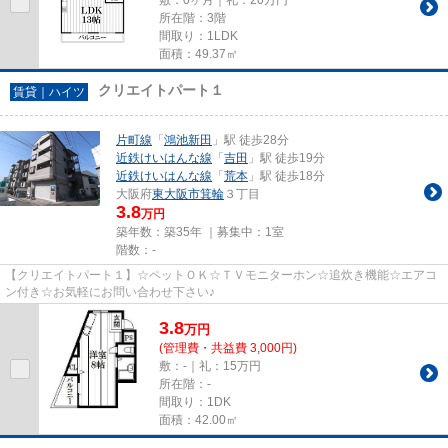
所在階：3階
間取り：1LDK
面積：49.37㎡
クリエイトパート１
賃貸｜ハイツ
片町線
「
鴻池新田
」駅 徒歩28分
近鉄けいはんな線
「
吉田
」駅 徒歩19分
近鉄けいはんな線
「
荒本
」駅 徒歩18分
大阪府
東大阪市
箕輪
３丁目
3.8
万円
築年数：築35年 ｜募集中：
1室
階数：-
【クリエイトパート１】☆ペットＯＫ☆ＴＶモニターホン☆追炊き機能☆エアコ
ン付き☆お気軽にお問い合わせ下さい♪
3.8
万
円
(管理費・共益費 3,000円)
敷：-｜礼：15万円
所在階：-
間取り：1DK
面積：42.00㎡