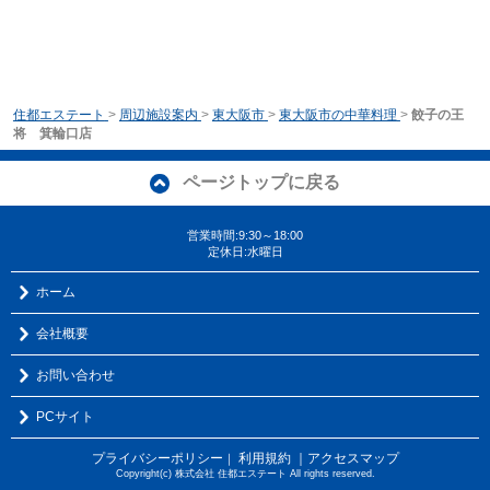
住都エステート
>
周辺施設案内
>
東大阪市
>
東大阪市の中華料理
>
餃子の王
将 箕輪口店
ページトップに戻る
営業時間:9:30～18:00
定休日:水曜日
ホーム
会社概要
お問い合わせ
PCサイト
プライバシーポリシー
利用規約
｜アクセスマップ
｜
Copyright(c) 株式会社 住都エステート All rights reserved.