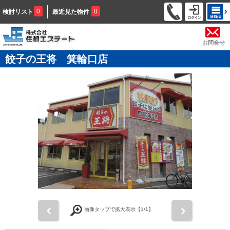
0
0
検討リスト
最近見た物件
お問合せ
餃子の王将 箕輪口店
前
次
画像タップで拡大表示【
1
/1】