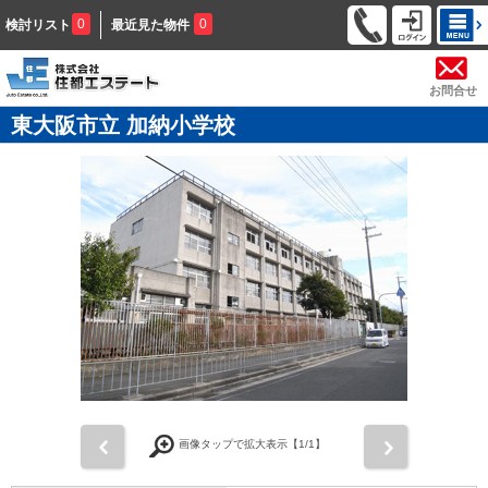
0
0
検討リスト
最近見た物件
お問合せ
東大阪市立 加納小学校
前
次
画像タップで拡大表示【
1
/1】