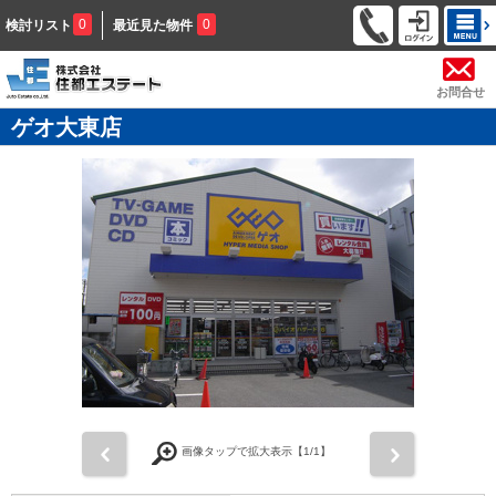
0
0
検討リスト
最近見た物件
お問合せ
ゲオ大東店
前
次
画像タップで拡大表示【
1
/1】