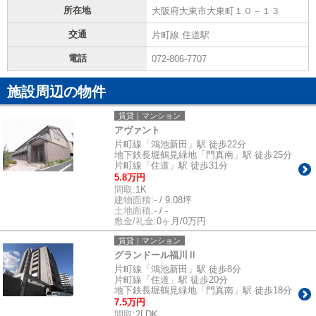
所在地
大阪府大東市大東町１０－１３
交通
片町線 住道駅
電話
072-806-7707
施設周辺の物件
賃貸｜マンション
アヴァント
片町線「鴻池新田」駅 徒歩22分
地下鉄長堀鶴見緑地「門真南」駅 徒歩25分
片町線「住道」駅 徒歩31分
5.8万円
間取:
1K
建物面積:
- / 9.08坪
土地面積:
- / -
敷金/礼金:
0ヶ月/0万円
賃貸｜マンション
グランドール福川Ⅱ
片町線「鴻池新田」駅 徒歩8分
片町線「住道」駅 徒歩20分
地下鉄長堀鶴見緑地「門真南」駅 徒歩18分
7.5万円
間取:
2LDK