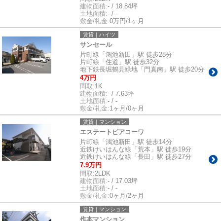
建物面積:
- / 18.84坪
土地面積:
- / -
敷金/礼金:
0万円/1ヶ月
賃貸｜ハイツ
サンセール
片町線「鴻池新田」駅 徒歩28分
片町線「住道」駅 徒歩32分
地下鉄長堀鶴見緑地「門真南」駅 徒歩20分
4万円
間取:
1K
建物面積:
- / 7.63坪
土地面積:
- / -
敷金/礼金:
1ヶ月/0ヶ月
賃貸｜マンション
エステートピアコーワ
片町線「鴻池新田」駅 徒歩14分
近鉄けいはんな線「荒本」駅 徒歩19分
近鉄けいはんな線「長田」駅 徒歩27分
7.9万円
間取:
2LDK
建物面積:
- / 17.03坪
土地面積:
- / -
敷金/礼金:
0ヶ月/2ヶ月
賃貸｜マンション
作本マンション