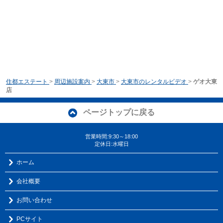
住都エステート
>
周辺施設案内
>
大東市
>
大東市のレンタルビデオ
>
ゲオ大東
店
ページトップに戻る
営業時間:9:30～18:00
定休日:水曜日
ホーム
会社概要
お問い合わせ
PCサイト