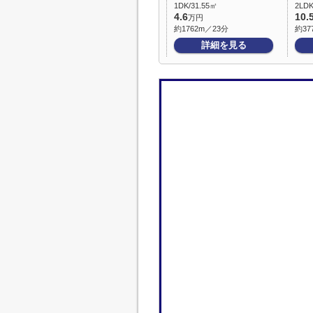
1DK/31.55㎡
2LDK
4.6
10.
万円
約1762m／23分
約37
詳細を見る