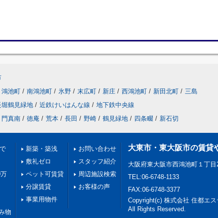
市
鴻池町
/
南鴻池町
/
氷野
/
末広町
/
新庄
/
西鴻池町
/
新田北町
/
三島
長堀鶴見緑地
/
近鉄けいはんな線
/
地下鉄中央線
門真南
/
徳庵
/
荒本
/
長田
/
野崎
/
鶴見緑地
/
四条畷
/
新石切
大東市・東大阪市の賃貸
満で
新築・築浅
お問い合わせ
敷礼ゼロ
スタッフ紹介
大阪府東大阪市西鴻池町１丁目2
0万
ペット可賃貸
周辺施設検索
TEL:06-6748-1133
分譲賃貸
お客様の声
FAX:06-6748-3377
事業用物件
Copyright(c) 株式会社 住都
All Rights Reserved.
み物