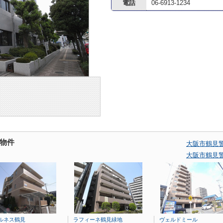
電話
06-6913-1234
物件
大阪市鶴見
大阪市鶴見
ルネス鶴見
ラフィーネ鶴見緑地
ヴェルドミール