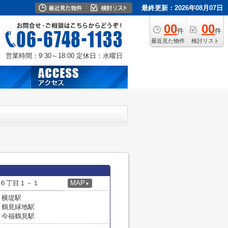
最終更新：2026年08月07日
00
00
件
件
最近見た物件
検討リスト
営業時間：9:30～18:00
定休日：水曜日
６丁目１－１
MAP
▼
 横堤駅
 鶴見緑地駅
 今福鶴見駅