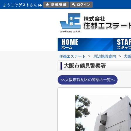
ようこそ
ゲスト
さん
住都エステート
>
周辺施設案内
>
大
大阪市鶴見警察署
<<大阪市鶴見区の警察の一覧へ