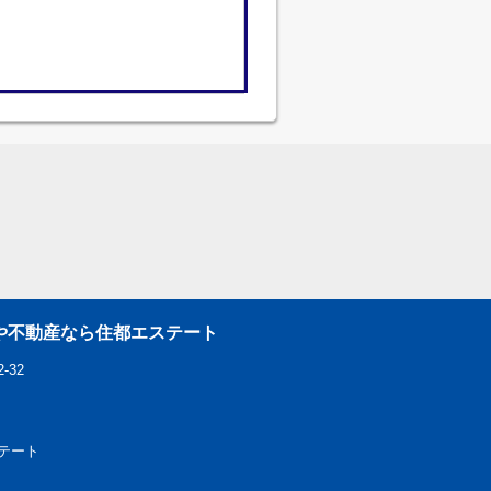
や不動産なら住都エステート
-32
エステート