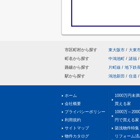
市区町村から探す
東大阪市
/
大東
町名から探す
中鴻池町
/
諸福
/
路線から探す
片町線
/
地下鉄
駅から探す
鴻池新田
/
住道
/
ホーム
1000万円未
会社概要
買える家
プライバシーポリシー
1000万～200
利用規約
円で買える家
サイトマップ
築浅物件特集
物件カタログ
リフォーム済