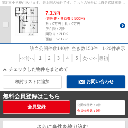
鴻池東小学校があります。最上階の物件です。こちらの物件には自走式駐車場が
あります。住都エステートで...
7.1
万
円
(管理費・共益費 5,500円)
敷：0万円｜礼：0万円
所在階：2階
間取り：2LDK
面積：52.17㎡
該当公開件数
140
件 空き数
153
件
1-20
件表示
1
2
3
4
5
<<前へ
次へ>>
最初
チェックした物件をまとめて
検討リストに追加
お問い合わせ
無料会員登録はこちら
公開物件数：
0
件
会員登録
会員物件数：
0
件
さらに条件を絞り込む