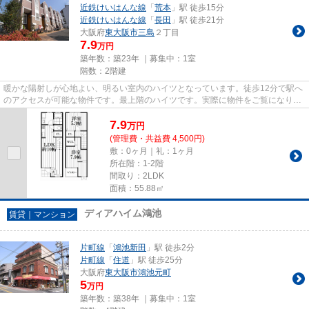
近鉄けいはんな線
「
荒本
」駅 徒歩15分
近鉄けいはんな線
「
長田
」駅 徒歩21分
大阪府
東大阪市
三島
２丁目
7.9
万円
築年数：築23年 ｜募集中：
1室
階数：2階建
暖かな陽射しが心地よい、明るい室内のハイツとなっています。徒歩12分で駅へ
のアクセスが可能な物件です。最上階のハイツです。実際に物件をご覧になりた
いお客様は、スタッフまでご...
7.9
万
円
(管理費・共益費 4,500円)
敷：0ヶ月｜礼：1ヶ月
所在階：1-2階
間取り：2LDK
面積：55.88㎡
ディアハイム鴻池
賃貸｜マンション
片町線
「
鴻池新田
」駅 徒歩2分
片町線
「
住道
」駅 徒歩25分
大阪府
東大阪市
鴻池元町
5
万円
築年数：築38年 ｜募集中：
1室