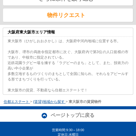
物件リクエスト
大阪府東大阪市エリア情報
東大阪市（ひがしおおさかし）は、大阪府中河内地域に位置する市。
大阪市、堺市の両政令指定都市に次ぐ、大阪府内で第3位の人口規模の市
であり、中核市に指定されている。
近鉄花園ラグビー場を擁する「ラグビーのまち」として、また、技術力の
高い中小企業が
多数立地するものづくりのまちとして全国に知られ、それらをアピールす
る形でまちづくりを行っている。
東大阪市の賃貸、不動産なら住都エステートで！
住都エステート
>
(賃貸)地域から探す
>
東大阪市の賃貸物件
ページトップに戻る
営業時間:9:30～18:00
定休日:水曜日