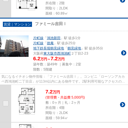
所在階：2階
間取り：2LDK
面積：60.89㎡
ファミール吉田Ⅰ
賃貸｜マンション
片町線
「
鴻池新田
」駅 徒歩1分
片町線
「
徳庵
」駅 徒歩25分
地下鉄長堀鶴見緑地
「
鶴見緑地
」駅 徒歩35分
大阪府
東大阪市
西鴻池町
２丁目2-23
6.2
7.2
万円～
万円
築年数：築49年 ｜募集中：
2室
階数：5階建
気になるイチオシ物件情報：「ファミール吉田Ⅰ」。コンビニ「ローソンアカカ
ベ西鴻池町二丁目店」が113m以内にある物件です。2駅利用可能なアクセスの良
いマンションです。こちらの物...
7.2
万
円
(管理費・共益費 5,000円)
敷：0ヶ月｜礼：2ヶ月
所在階：4階
間取り：2LDK
面積：59.94㎡