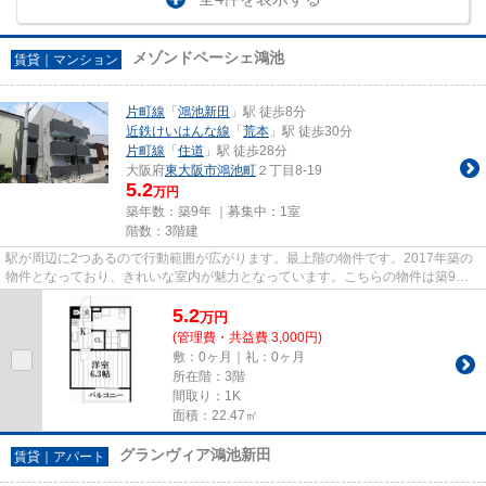
メゾンドペーシェ鴻池
賃貸｜マンション
片町線
「
鴻池新田
」駅 徒歩8分
近鉄けいはんな線
「
荒本
」駅 徒歩30分
片町線
「
住道
」駅 徒歩28分
大阪府
東大阪市
鴻池町
２丁目8-19
5.2
万円
築年数：築9年 ｜募集中：
1室
階数：3階建
駅が周辺に2つあるので行動範囲が広がります。最上階の物件です。2017年築の
物件となっており、きれいな室内が魅力となっています。こちらの物件は築9年
ですが、充実の設備が整ってい...
5.2
万
円
(管理費・共益費 3,000円)
敷：0ヶ月｜礼：0ヶ月
所在階：3階
間取り：1K
面積：22.47㎡
グランヴィア鴻池新田
賃貸｜アパート