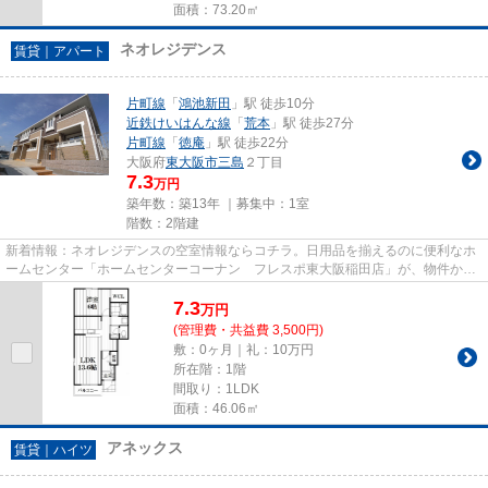
面積：73.20㎡
ネオレジデンス
賃貸｜アパート
片町線
「
鴻池新田
」駅 徒歩10分
近鉄けいはんな線
「
荒本
」駅 徒歩27分
片町線
「
徳庵
」駅 徒歩22分
大阪府
東大阪市
三島
２丁目
7.3
万円
築年数：築13年 ｜募集中：
1室
階数：2階建
新着情報：ネオレジデンスの空室情報ならコチラ。日用品を揃えるのに便利なホ
ームセンター「ホームセンターコーナン フレスポ東大阪稲田店」が、物件から
209mのところにあります。こ...
7.3
万
円
(管理費・共益費 3,500円)
敷：0ヶ月｜礼：10万円
所在階：1階
間取り：1LDK
面積：46.06㎡
アネックス
賃貸｜ハイツ