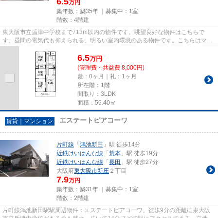
6.5
万円
築年数：築35年 ｜募集中：
1室
階数：4階建
東大阪市立盾津中学校まで713m以内の物件です。眺望良好な物件はこちらで
す。昼間の電気代も抑えられる、明るい室内環境のある物件です。こちらはマン
ションタイプになります。住都エ...
6.5
万
円
(管理費・共益費 8,000円)
敷：0ヶ月｜礼：1ヶ月
所在階：1階
間取り：3LDK
面積：59.40㎡
エステートピアコーワ
賃貸｜マンション
片町線
「
鴻池新田
」駅 徒歩14分
近鉄けいはんな線
「
荒本
」駅 徒歩19分
近鉄けいはんな線
「
長田
」駅 徒歩27分
大阪府
東大阪市
新庄
２丁目
7.9
万円
築年数：築31年 ｜募集中：
1室
階数：2階建
片町線鴻池新田駅駅周辺物件：エステートピアコーワ。徒歩9分の距離に東大阪