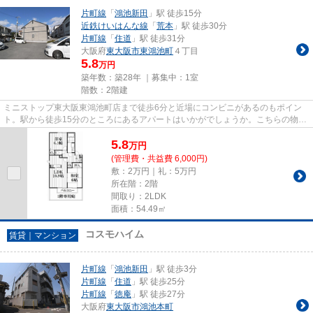
片町線
「
鴻池新田
」駅 徒歩15分
近鉄けいはんな線
「
荒本
」駅 徒歩30分
片町線
「
住道
」駅 徒歩31分
大阪府
東大阪市
東鴻池町
４丁目
5.8
万円
築年数：築28年 ｜募集中：
1室
階数：2階建
ミニストップ東大阪東鴻池町店まで徒歩6分と近場にコンビニがあるのもポイン
ト。駅から徒歩15分のところにあるアパートはいかがでしょうか。こちらの物件
はアパートです。こちらの物件...
5.8
万
円
(管理費・共益費 6,000円)
敷：2万円｜礼：5万円
所在階：2階
間取り：2LDK
面積：54.49㎡
コスモハイム
賃貸｜マンション
片町線
「
鴻池新田
」駅 徒歩3分
片町線
「
住道
」駅 徒歩25分
片町線
「
徳庵
」駅 徒歩27分
大阪府
東大阪市
鴻池本町