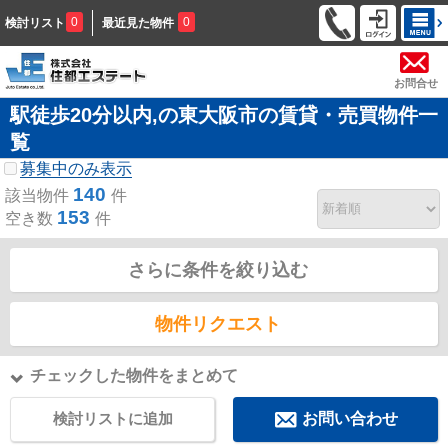
0
0
検討リスト
最近見た物件
お問合せ
駅徒歩20分以内,の東大阪市の賃貸・売買物件一
覧
募集中のみ表示
140
該当物件
件
153
空き数
件
さらに条件を絞り込む
物件リクエスト
チェックした物件をまとめて
検討リストに追加
お問い合わせ