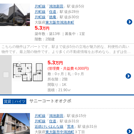
片町線
「
鴻池新田
」駅 徒歩5分
片町線
「
住道
」駅 徒歩28分
片町線
「
徳庵
」駅 徒歩30分
大阪府
東大阪市
鴻池本町
5.3
万円
築年数：築13年 ｜募集中：
1室
階数：2階建
こちらの物件はアパートです。駅まで徒歩5分の立地が魅力的な、利便性の高い
物件です。最上階の物件です。より多くの不動産情報をお求めなら、まずは住都
エステートまでご連絡ください...
5.3
万
円
(管理費・共益費 4,000円)
敷：0ヶ月｜礼：0ヶ月
所在階：2階
間取り：1K
面積：21.90㎡
サニーコートオオクボ
賃貸｜ハイツ
片町線
「
鴻池新田
」駅 徒歩15分
片町線
「
住道
」駅 徒歩31分
近鉄けいはんな線
「
荒本
」駅 徒歩31分
大阪府
東大阪市
中鴻池町
３丁目