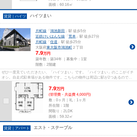
面積：60.16㎡
ハイツまい
賃貸｜ハイツ
片町線
「
鴻池新田
」駅 徒歩5分
近鉄けいはんな線
「
荒本
」駅 徒歩27分
片町線
「
住道
」駅 徒歩25分
大阪府
東大阪市
鴻池町
２丁目
7.9
万円
築年数：築34年 ｜募集中：
1室
階数：2階建
ぜひ一度見ていただきたい、「ハイツまい」です。「ハイツまい」のここがイチ
オシ。自走式駐車場がある物件です。こちらの物件は周辺に駅が2つあるので電
車へのアクセスが便利な物件で...
7.9
万
円
(管理費・共益費 4,000円)
敷：0ヶ月｜礼：1ヶ月
所在階：1階
間取り：2LDK
面積：59.32㎡
エスト・ステーブル
賃貸｜アパート