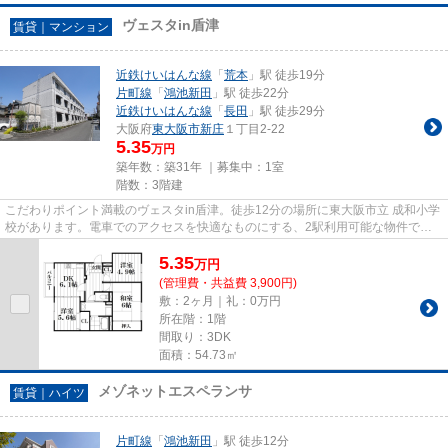
ヴェスタin盾津
賃貸｜マンション
近鉄けいはんな線
「
荒本
」駅 徒歩19分
片町線
「
鴻池新田
」駅 徒歩22分
近鉄けいはんな線
「
長田
」駅 徒歩29分
大阪府
東大阪市
新庄
１丁目2-22
5.35
万円
築年数：築31年 ｜募集中：
1室
階数：3階建
こだわりポイント満載のヴェスタin盾津。徒歩12分の場所に東大阪市立 成和小学
校があります。電車でのアクセスを快適なものにする、2駅利用可能な物件で
す。こちらの物件はマンション...
5.35
万
円
(管理費・共益費 3,900円)
敷：2ヶ月｜礼：0万円
所在階：1階
間取り：3DK
面積：54.73㎡
メゾネットエスペランサ
賃貸｜ハイツ
片町線
「
鴻池新田
」駅 徒歩12分