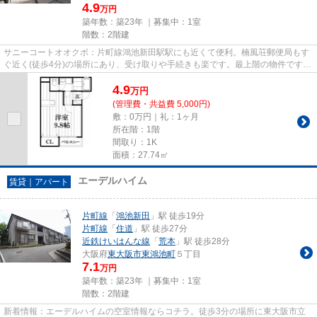
4.9
万円
築年数：築23年 ｜募集中：
1室
階数：2階建
サニーコートオオクボ：片町線鴻池新田駅駅にも近くて便利。楠風荘郵便局もす
ぐ近く(徒歩4分)の場所にあり、受け取りや手続きも楽です。最上階の物件です。
最寄りの駅まで徒歩15分の物...
4.9
万
円
(管理費・共益費 5,000円)
敷：0万円｜礼：1ヶ月
所在階：1階
間取り：1K
面積：27.74㎡
エーデルハイム
賃貸｜アパート
片町線
「
鴻池新田
」駅 徒歩19分
片町線
「
住道
」駅 徒歩27分
近鉄けいはんな線
「
荒本
」駅 徒歩28分
大阪府
東大阪市
東鴻池町
５丁目
7.1
万円
築年数：築23年 ｜募集中：
1室
階数：2階建
新着情報：エーデルハイムの空室情報ならコチラ。徒歩3分の場所に東大阪市立