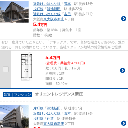
近鉄けいはんな線
「
荒本
」駅 徒歩18分
片町線
「
鴻池新田
」駅 徒歩22分
近鉄けいはんな線
「
吉田
」駅 徒歩27分
大阪府
東大阪市
新庄
４丁目
5.4
万円
築年数：築18年 ｜募集中：
1室
階数：2階建
ぜひ一度見ていただきたい、「アネックス」です。良好な陽当りが好評の、魅力
溢れる一押しの物件となっています。当社スタッフが地域の賃貸情報をご提供い
たします。お客様のこだわり...
5.4
万
円
(管理費・共益費 4,500円)
敷：0万円｜礼：1ヶ月
所在階：1階
間取り：1K
面積：30.40㎡
オリエントレジデンス新庄
賃貸｜マンション
片町線
「
鴻池新田
」駅 徒歩17分
近鉄けいはんな線
「
荒本
」駅 徒歩17分
片町線
「
住道
」駅 徒歩48分
大阪府
東大阪市
新庄
２丁目