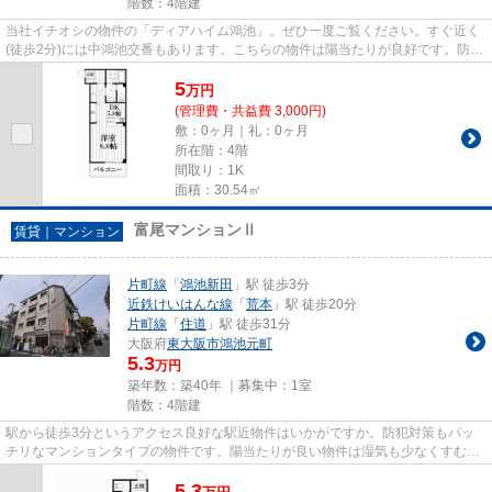
階数：4階建
当社イチオシの物件の「ディアハイム鴻池」。ぜひ一度ご覧ください。すぐ近く
(徒歩2分)には中鴻池交番もあります。こちらの物件は陽当たりが良好です。防犯
対策もバッチリなマンション...
5
万
円
(管理費・共益費 3,000円)
敷：0ヶ月｜礼：0ヶ月
所在階：4階
間取り：1K
面積：30.54㎡
富尾マンションⅡ
賃貸｜マンション
片町線
「
鴻池新田
」駅 徒歩3分
近鉄けいはんな線
「
荒本
」駅 徒歩20分
片町線
「
住道
」駅 徒歩31分
大阪府
東大阪市
鴻池元町
5.3
万円
築年数：築40年 ｜募集中：
1室
階数：4階建
駅から徒歩3分というアクセス良好な駅近物件はいかがですか。防犯対策もバッ
チリなマンションタイプの物件です。陽当たりが良い物件は湿気も少なくすむの
で清潔さを保てます。東大阪市...
5.3