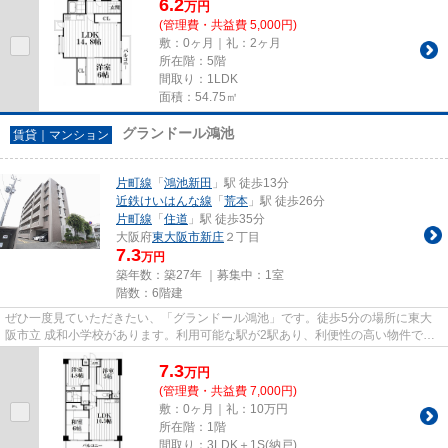
6.2
万
円
(管理費・共益費 5,000円)
敷：0ヶ月｜礼：2ヶ月
所在階：5階
間取り：1LDK
面積：54.75㎡
グランドール鴻池
賃貸｜マンション
片町線
「
鴻池新田
」駅 徒歩13分
近鉄けいはんな線
「
荒本
」駅 徒歩26分
片町線
「
住道
」駅 徒歩35分
大阪府
東大阪市
新庄
２丁目
7.3
万円
築年数：築27年 ｜募集中：
1室
階数：6階建
ぜひ一度見ていただきたい、「グランドール鴻池」です。徒歩5分の場所に東大
阪市立 成和小学校があります。利用可能な駅が2駅あり、利便性の高い物件で
す。こちらの物件は、駅へも徒歩...
7.3
万
円
(管理費・共益費 7,000円)
敷：0ヶ月｜礼：10万円
所在階：1階
間取り：3LDK＋1S(納戸)