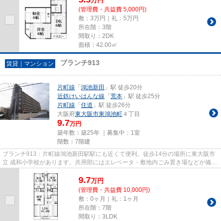
万
円
(管理費・共益費 5,000円)
敷：3万円｜礼：5万円
所在階：3階
間取り：2DK
面積：42.00㎡
ブランチ913
賃貸｜マンション
片町線
「
鴻池新田
」駅 徒歩20分
近鉄けいはんな線
「
荒本
」駅 徒歩25分
片町線
「
住道
」駅 徒歩26分
大阪府
東大阪市
東鴻池町
４丁目
9.7
万円
築年数：築25年 ｜募集中：
1室
階数：7階建
ブランチ913：片町線鴻池新田駅駅にも近くて便利。徒歩14分の場所に東大阪市
立 成和小学校があります。共用部にはエレベータ・敷地内ごみ置き場などが備わ
っておりとても充実していま...
9.7
万
円
(管理費・共益費 10,000円)
敷：0ヶ月｜礼：1ヶ月
所在階：7階
間取り：3LDK