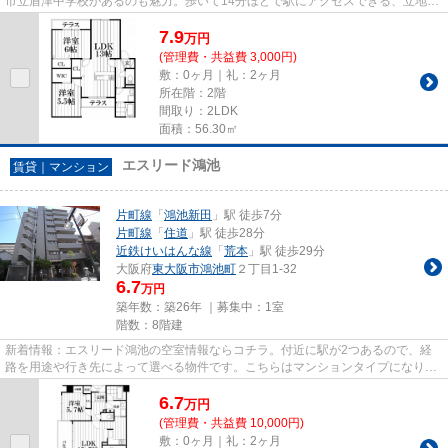
市立盾津中学校があるのも魅力。歩いて14分ほどで駅にアクセスできる、立地の
良さも魅力の物件です。防犯対...
7.9
万
円
(管理費・共益費 3,000円)
敷：0ヶ月｜礼：2ヶ月
所在階：2階
間取り：2LDK
面積：56.30㎡
エスリード鴻池
賃貸｜マンション
片町線
「
鴻池新田
」駅 徒歩7分
片町線
「
住道
」駅 徒歩28分
近鉄けいはんな線
「
荒本
」駅 徒歩29分
大阪府
東大阪市
鴻池町
２丁目1-32
6.7
万円
築年数：築26年 ｜募集中：
1室
階数：8階建
新着情報：エスリード鴻池の空室情報ならコチラ。付近に駅が2つあるので、経
路を用途や行き先によって選べる物件です。こちらはマンションタイプになりま
す。駅から徒歩7分にある物件...
6.7
万
円
(管理費・共益費 10,000円)
敷：0ヶ月｜礼：2ヶ月