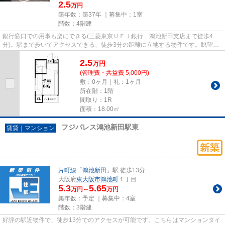
2.5
万円
築年数：築37年 ｜募集中：
1室
階数：4階建
銀行窓口での用事も楽にできる(三菱東京ＵＦＪ銀行 鴻池新田支店まで徒歩4
分)。駅まで歩いてアクセスできる、徒歩3分の距離に立地する物件です。眺望良
好なエリアの物件で魅力的です...
2.5
万
円
(管理費・共益費 5,000円)
敷：0ヶ月｜礼：1ヶ月
所在階：1階
間取り：1R
面積：18.00㎡
フジパレス鴻池新田駅東
賃貸｜マンション
片町線
「
鴻池新田
」駅 徒歩13分
大阪府
東大阪市
鴻池町
１丁目
5.3
5.65
万円～
万円
築年数：予定 ｜募集中：
4室
階数：3階建
好評の駅近物件で、徒歩13分でのアクセスが可能です。こちらはマンションタイ