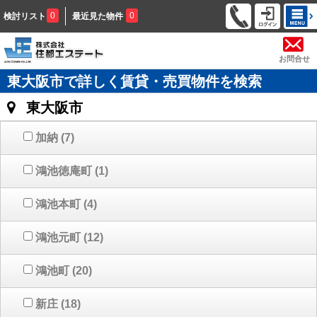
0
0
検討リスト
最近見た物件
お問合せ
東大阪市で詳しく賃貸・売買物件を検索
東大阪市
加納
(7)
鴻池徳庵町
(1)
鴻池本町
(4)
鴻池元町
(12)
鴻池町
(20)
新庄
(18)