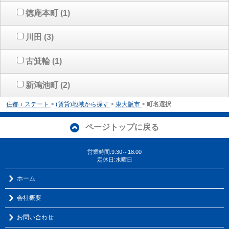
徳庵本町
(1)
川田
(3)
古箕輪
(1)
新鴻池町
(2)
住都エステート
>
(賃貸)地域から探す
>
東大阪市
>
町名選択
ページトップに戻る
営業時間:9:30～18:00
定休日:水曜日
ホーム
会社概要
お問い合わせ