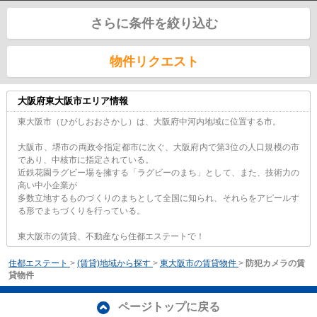
さらに条件を絞り込む
物件リクエスト
大阪府東大阪市エリア情報
東大阪市（ひがしおおさかし）は、大阪府中河内地域に位置する市。
大阪市、堺市の両政令指定都市に次ぐ、大阪府内で第3位の人口規模の市
であり、中核市に指定されている。
近鉄花園ラグビー場を擁する「ラグビーのまち」として、また、技術力の
高い中小企業が
多数立地するものづくりのまちとして全国に知られ、それらをアピールす
る形でまちづくりを行っている。
東大阪市の賃貸、不動産なら住都エステートで！
住都エステート
>
(賃貸)地域から探す
>
東大阪市の賃貸物件
>
防犯カメラの賃
貸物件
ページトップに戻る