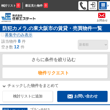
0
0
検討リスト
最近見た物件
お問合せ
防犯カメラ,の東大阪市の賃貸・売買物件一覧
募集中のみ表示
8
該当物件
件
12
空き数
件
さらに条件を絞り込む
物件リクエスト
チェックした物件をまとめて
検討リストに追加
お問い合わせ
ブランチ913
賃貸｜マンション