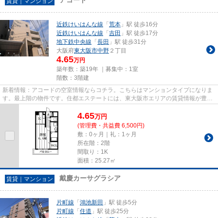
賃貸｜マンション
近鉄けいはんな線
「
荒本
」駅 徒歩16分
近鉄けいはんな線
「
吉田
」駅 徒歩17分
地下鉄中央線
「
長田
」駅 徒歩31分
大阪府
東大阪市
中野
２丁目
4.65
万円
築年数：築19年 ｜募集中：
1室
階数：3階建
新着情報：アコードの空室情報ならコチラ。こちらはマンションタイプになりま
す。最上階の物件です。住都エステートには、東大阪市エリアの賃貸情報が豊富
です。もちろん、店舗へのご...
4.65
万
円
(管理費・共益費 6,500円)
敷：0ヶ月｜礼：1ヶ月
所在階：2階
間取り：1K
面積：25.27㎡
戴慶カーサグラシア
賃貸｜マンション
片町線
「
鴻池新田
」駅 徒歩5分
片町線
「
住道
」駅 徒歩25分