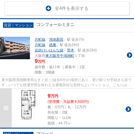
全4件を表示する
コンフォールミタニ
賃貸｜マンション
片町線
「
鴻池新田
」駅 徒歩7分
片町線
「
徳庵
」駅 徒歩24分
近鉄けいはんな線
「
荒本
」駅 徒歩29分
大阪府
東大阪市
中鴻池町
１丁目
9
万円
築年数：築11年 ｜募集中：
1室
階数：3階建
東大阪西鴻池郵便局もすぐ近く(徒歩6分)の場所にあり、受け取りや手続きも楽で
す。いつでも快適空間を味わえる通風良好な気持ちよいマンション。こちらはマ
ンションタイプになります。...
9
万
円
(管理費・共益費 6,500円)
敷：0万円｜礼：12万円
所在階：2階
間取り：1LDK
面積：44.75㎡
アコード