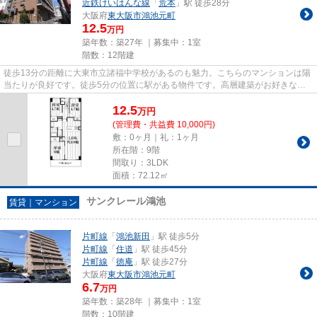
近鉄けいはんな線
「
荒本
」駅 徒歩28分
大阪府
東大阪市
鴻池元町
12.5
万円
築年数：築27年 ｜募集中：
1室
階数：12階建
徒歩13分の距離に大東市立諸福中学校があるのも魅力。こちらのマンションは陽
当たりが良好です。徒歩5分の位置に駅がある物件です。高層建築がお好きな方
には12階建てのこちらの物件が...
12.5
万
円
(管理費・共益費 10,000円)
敷：0ヶ月｜礼：1ヶ月
所在階：9階
間取り：3LDK
面積：72.12㎡
サンクレール鴻池
賃貸｜マンション
片町線
「
鴻池新田
」駅 徒歩5分
片町線
「
住道
」駅 徒歩45分
片町線
「
徳庵
」駅 徒歩27分
大阪府
東大阪市
鴻池元町
6.7
万円
築年数：築28年 ｜募集中：
1室
階数：10階建