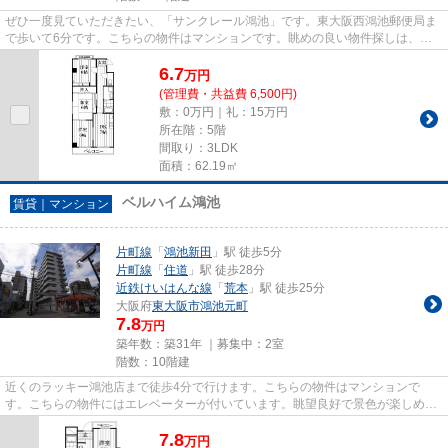
ぜひ一度見ていただきたい、「サンクレール鴻池」です。東大阪西鴻池郵便局ま
で歩いて6分です。こちらの物件はマンションです。眺めの良い物件探しは、こ
ちらの場所はいかがですか。住...
6.7
万
円
(管理費・共益費 6,500円)
敷：0万円｜礼：15万円
所在階：5階
間取り：3LDK
面積：62.19㎡
ベルハイム鴻池
賃貸｜マンション
片町線
「
鴻池新田
」駅 徒歩5分
片町線
「
住道
」駅 徒歩28分
近鉄けいはんな線
「
荒本
」駅 徒歩25分
大阪府
東大阪市
鴻池元町
7.8
万円
築年数：築31年 ｜募集中：
2室
階数：10階建
近くのラッキー鴻池店まで徒歩4分で行けます。こちらの物件はマンションで
す。こちらの物件にはエレベーターが付いています。眺望良好で景色が楽しめま
す。住都エステートでは、片町線...
7.8
万
円