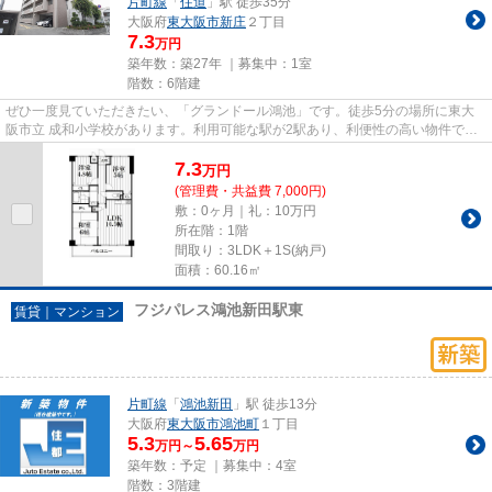
片町線
「
住道
」駅 徒歩35分
大阪府
東大阪市
新庄
２丁目
7.3
万円
築年数：築27年 ｜募集中：
1室
階数：6階建
ぜひ一度見ていただきたい、「グランドール鴻池」です。徒歩5分の場所に東大
阪市立 成和小学校があります。利用可能な駅が2駅あり、利便性の高い物件で
す。こちらの物件は、駅へも徒歩...
7.3
万
円
(管理費・共益費 7,000円)
敷：0ヶ月｜礼：10万円
所在階：1階
間取り：3LDK＋1S(納戸)
面積：60.16㎡
フジパレス鴻池新田駅東
賃貸｜マンション
片町線
「
鴻池新田
」駅 徒歩13分
大阪府
東大阪市
鴻池町
１丁目
5.3
5.65
万円～
万円
築年数：予定 ｜募集中：
4室
階数：3階建