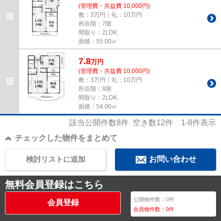
(管理費・共益費 10,000円)
敷：3万円｜礼：10万円
所在階：7階
間取り：2LDK
面積：55.00㎡
7.8
万
円
(管理費・共益費 10,000円)
敷：3万円｜礼：10万円
所在階：8階
間取り：2LDK
面積：54.00㎡
該当公開件数
8
件 空き数
12
件
1-8
件表示
チェックした物件をまとめて
検討リストに追加
お問い合わせ
無料会員登録はこちら
公開物件数：
0
件
会員登録
会員物件数：
0
件