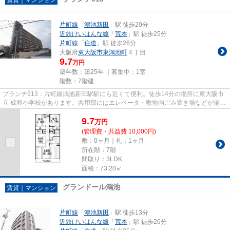
片町線
「
鴻池新田
」駅 徒歩20分
近鉄けいはんな線
「
荒本
」駅 徒歩25分
片町線
「
住道
」駅 徒歩26分
大阪府
東大阪市
東鴻池町
４丁目
9.7
万円
築年数：築25年 ｜募集中：
1室
階数：7階建
ブランチ913：片町線鴻池新田駅駅にも近くて便利。徒歩14分の場所に東大阪市
立 成和小学校があります。共用部にはエレベータ・敷地内ごみ置き場などが備わ
っておりとても充実していま...
9.7
万
円
(管理費・共益費 10,000円)
敷：0ヶ月｜礼：1ヶ月
所在階：7階
間取り：3LDK
面積：73.20㎡
グランドール鴻池
賃貸｜マンション
片町線
「
鴻池新田
」駅 徒歩13分
近鉄けいはんな線
「
荒本
」駅 徒歩26分