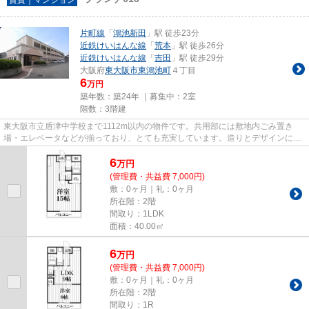
片町線
「
鴻池新田
」駅 徒歩23分
近鉄けいはんな線
「
荒本
」駅 徒歩26分
近鉄けいはんな線
「
吉田
」駅 徒歩29分
大阪府
東大阪市
東鴻池町
４丁目
6
万円
築年数：築24年 ｜募集中：
2室
階数：3階建
東大阪市立盾津中学校まで1112m以内の物件です。共用部には敷地内ごみ置き
場・エレベータなどが揃っており、とても充実しています。造りとデザインに関
して、自信をもって情報を提供で...
6
万
円
(管理費・共益費 7,000円)
敷：0ヶ月｜礼：0ヶ月
所在階：2階
間取り：1LDK
面積：40.00㎡
6
万
円
(管理費・共益費 7,000円)
敷：0ヶ月｜礼：0ヶ月
所在階：2階
間取り：1R