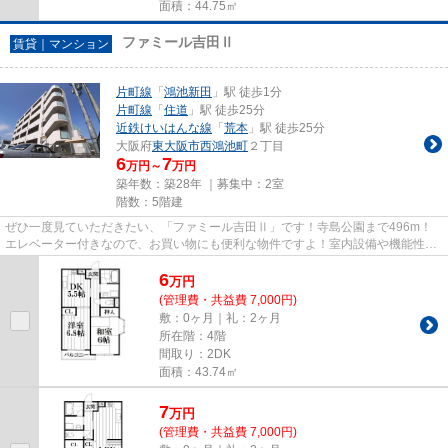
面積：44.75㎡
ファミール吉田Ⅱ
賃貸｜マンション
片町線
「
鴻池新田
」駅 徒歩1分
片町線
「
住道
」駅 徒歩25分
近鉄けいはんな線
「
荒本
」駅 徒歩25分
大阪府
東大阪市
西鴻池町
２丁目
6
7
万円～
万円
築年数：築28年 ｜募集中：
2室
階数：5階建
ぜひ一度見ていただきたい、「ファミール吉田Ⅱ」です！寺島公園まで496m！
エレベーター付きなので、お買い物にも便利な物件ですよ！室内設備や機能性に
こだわったマンション物件です！...
6
万
円
(管理費・共益費 7,000円)
敷：0ヶ月｜礼：2ヶ月
所在階：4階
間取り：2DK
面積：43.74㎡
7
万
円
(管理費・共益費 7,000円)