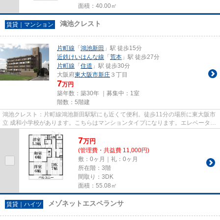
面積：40.00㎡
鴻池クレスト
賃貸｜マンション
片町線
「
鴻池新田
」駅 徒歩15分
近鉄けいはんな線
「
荒本
」駅 徒歩27分
片町線
「
住道
」駅 徒歩30分
大阪府
東大阪市
新庄
３丁目
7
万円
築年数：築30年 ｜募集中：
1室
階数：5階建
鴻池クレスト：片町線鴻池新田駅駅にも近くて便利。徒歩11分の場所に東大阪市
立 成和小学校があります。こちらはマンションタイプになります。エレベーター
付きの物件です。当社スタッ...
7
万
円
(管理費・共益費 11,000円)
敷：0ヶ月｜礼：0ヶ月
所在階：3階
間取り：3DK
面積：55.08㎡
メゾネットエスペランサ
賃貸｜ハイツ