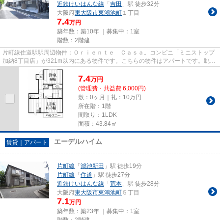
近鉄けいはんな線
「
吉田
」駅 徒歩32分
大阪府
東大阪市
東鴻池町
１丁目
7.4
万円
築年数：築10年 ｜募集中：
1室
階数：2階建
片町線住道駅駅周辺物件：Ｏｒｉｅｎｔｅ Ｃａｓａ。コンビニ「ミニストップ
加納8丁目店」が321m以内にある物件です。こちらの物件はアパートです。眺望
良好なエリアで魅力的です。物...
7.4
万
円
(管理費・共益費 6,000円)
敷：0ヶ月｜礼：10万円
所在階：1階
間取り：1LDK
面積：43.84㎡
エーデルハイム
賃貸｜アパート
片町線
「
鴻池新田
」駅 徒歩19分
片町線
「
住道
」駅 徒歩27分
近鉄けいはんな線
「
荒本
」駅 徒歩28分
大阪府
東大阪市
東鴻池町
５丁目
7.1
万円
築年数：築23年 ｜募集中：
1室
階数：2階建