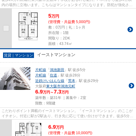
内の場所に立地います。こちらはマンションタイプになります。防犯が強化され
ている地域にある物件なので、...
5
万
円
(管理費・共益費 5,000円)
敷：0万円｜礼：1ヶ月
所在階：1階
間取り：2DK
面積：43.74㎡
イーストマンション
賃貸｜マンション
片町線
「
鴻池新田
」駅 徒歩5分
片町線
「
住道
」駅 徒歩28分
近鉄けいはんな線
「
荒本
」駅 徒歩29分
大阪府
東大阪市
鴻池元町
6.9
7.3
万円～
万円
築年数：築31年 ｜募集中：
2室
階数：9階建
こだわりポイント満載のイーストマンション。「イーストマンション」のここが
イチオシ。付近に駅が2駅あり、行き先に応じて使い分けができます。徒歩5分で
駅にアクセスできる物件です...
6.9
万
円
(管理費・共益費 10,000円)