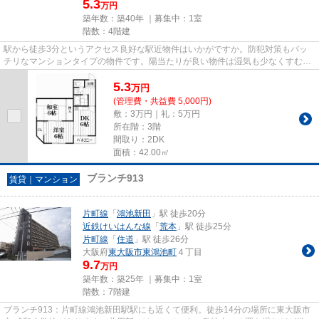
5.3
万円
築年数：築40年 ｜募集中：
1室
階数：4階建
駅から徒歩3分というアクセス良好な駅近物件はいかがですか。防犯対策もバッ
チリなマンションタイプの物件です。陽当たりが良い物件は湿気も少なくすむの
で清潔さを保てます。東大阪市...
5.3
万
円
(管理費・共益費 5,000円)
敷：3万円｜礼：5万円
所在階：3階
間取り：2DK
面積：42.00㎡
ブランチ913
賃貸｜マンション
片町線
「
鴻池新田
」駅 徒歩20分
近鉄けいはんな線
「
荒本
」駅 徒歩25分
片町線
「
住道
」駅 徒歩26分
大阪府
東大阪市
東鴻池町
４丁目
9.7
万円
築年数：築25年 ｜募集中：
1室
階数：7階建
ブランチ913：片町線鴻池新田駅駅にも近くて便利。徒歩14分の場所に東大阪市