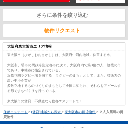
さらに条件を絞り込む
物件リクエスト
大阪府東大阪市エリア情報
東大阪市（ひがしおおさかし）は、大阪府中河内地域に位置する市。
大阪市、堺市の両政令指定都市に次ぐ、大阪府内で第3位の人口規模の市
であり、中核市に指定されている。
近鉄花園ラグビー場を擁する「ラグビーのまち」として、また、技術力の
高い中小企業が
多数立地するものづくりのまちとして全国に知られ、それらをアピールす
る形でまちづくりを行っている。
東大阪市の賃貸、不動産なら住都エステートで！
住都エステート
>
(賃貸)地域から探す
>
東大阪市の賃貸物件
>
２人入居可の賃
貸物件