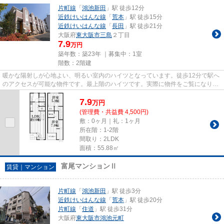
片町線
「
鴻池新田
」駅 徒歩12分
近鉄けいはんな線
「
荒本
」駅 徒歩15分
近鉄けいはんな線
「
長田
」駅 徒歩21分
大阪府
東大阪市
三島
２丁目
7.9
万円
築年数：築23年 ｜募集中：
1室
階数：2階建
暖かな陽射しが心地よい、明るい室内のハイツとなっています。徒歩12分で駅へ
のアクセスが可能な物件です。最上階のハイツです。実際に物件をご覧になりた
いお客様は、スタッフまでご...
7.9
万
円
(管理費・共益費 4,500円)
敷：0ヶ月｜礼：1ヶ月
所在階：1-2階
間取り：2LDK
面積：55.88㎡
富尾マンションⅡ
賃貸｜マンション
片町線
「
鴻池新田
」駅 徒歩3分
近鉄けいはんな線
「
荒本
」駅 徒歩20分
片町線
「
住道
」駅 徒歩31分
大阪府
東大阪市
鴻池元町