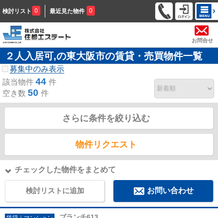
0
0
検討リスト
最近見た物件
お問合せ
２人入居可,の東大阪市の賃貸・売買物件一覧
募集中のみ表示
44
該当物件
件
50
空き数
件
さらに条件を絞り込む
物件リクエスト
チェックした物件をまとめて
検討リストに追加
お問い合わせ
ブランチ613
賃貸｜マンション