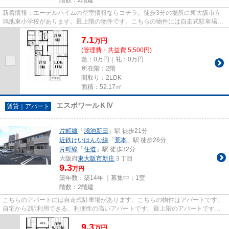
新着情報：エーデルハイムの空室情報ならコチラ。徒歩3分の場所に東大阪市立
鴻池東小学校があります。最上階の物件です。こちらの物件には自走式駐車場が
あります。住都エステートで...
7.1
万
円
(管理費・共益費 5,500円)
敷：0万円｜礼：0万円
所在階：2階
間取り：2LDK
面積：52.17㎡
エスポワールＫⅣ
賃貸｜アパート
片町線
「
鴻池新田
」駅 徒歩21分
近鉄けいはんな線
「
荒本
」駅 徒歩26分
片町線
「
住道
」駅 徒歩32分
大阪府
東大阪市
新庄
３丁目
9.3
万円
築年数：築14年 ｜募集中：
1室
階数：2階建
こちらのアパートには自走式駐車場があります。こちらの物件はアパートです。
自宅から2駅利用できる、利便性の高いアパートです。最上階のアパートです。
片町線鴻池新田駅から歩いてす...
9.3
万
円