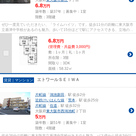
6.8
万円
築年数：築37年 ｜募集中：
1室
階数：3階建
ぜひ一度見ていただきたい、「ライムハイツ」です。徒歩11分の距離に東大阪市
立盾津中学校があるのも魅力。歩いて15分ほどで駅にアクセスできる、立地の良
さも魅力の物件です。陽当た...
6.8
万
円
(管理費・共益費 3,000円)
敷：1ヶ月｜礼：1ヶ月
所在階：3階
間取り：3DK
面積：58.32㎡
エトワールＳＥＩＷＡ
賃貸｜マンション
片町線
「
鴻池新田
」駅 徒歩2分
近鉄けいはんな線
「
荒本
」駅 徒歩25分
片町線
「
住道
」駅 徒歩32分
大阪府
東大阪市
西鴻池町
２丁目
5
万円
築年数：築51年 ｜募集中：
1室
階数：4階建
徒歩26分の距離に東大阪市立盾津中学校があるのも魅力。バス停から徒歩3分以