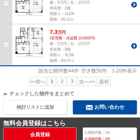
敷：5万円｜礼：15万円
所在階：2階
間取り：2LDK
面積：58.12㎡
7.3
万
円
(管理費・共益費 10,000円)
敷：5万円｜礼：15万円
所在階：8階
間取り：3LDK
面積：69.27㎡
該当公開件数
44
件 空き数
50
件
1-20
件表示
1
2
3
<<前へ
次へ>>
最初
チェックした物件をまとめて
検討リストに追加
お問い合わせ
無料会員登録はこちら
公開物件数：
0
件
会員登録
会員物件数：
0
件