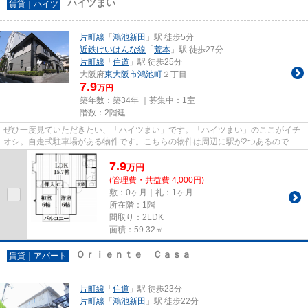
ハイツまい
賃貸｜ハイツ
片町線
「
鴻池新田
」駅 徒歩5分
近鉄けいはんな線
「
荒本
」駅 徒歩27分
片町線
「
住道
」駅 徒歩25分
大阪府
東大阪市
鴻池町
２丁目
7.9
万円
築年数：築34年 ｜募集中：
1室
階数：2階建
ぜひ一度見ていただきたい、「ハイツまい」です。「ハイツまい」のここがイチ
オシ。自走式駐車場がある物件です。こちらの物件は周辺に駅が2つあるので電
車へのアクセスが便利な物件で...
7.9
万
円
(管理費・共益費 4,000円)
敷：0ヶ月｜礼：1ヶ月
所在階：1階
間取り：2LDK
面積：59.32㎡
Ｏｒｉｅｎｔｅ Ｃａｓａ
賃貸｜アパート
片町線
「
住道
」駅 徒歩23分
片町線
「
鴻池新田
」駅 徒歩22分