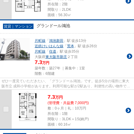
所在階：2階
間取り：2LDK
面積：56.30㎡
グランドール鴻池
賃貸｜マンション
片町線
「
鴻池新田
」駅 徒歩13分
近鉄けいはんな線
「
荒本
」駅 徒歩26分
片町線
「
住道
」駅 徒歩35分
大阪府
東大阪市
新庄
２丁目
7.3
万円
築年数：築27年 ｜募集中：
1室
階数：6階建
ぜひ一度見ていただきたい、「グランドール鴻池」です。徒歩5分の場所に東大
阪市立 成和小学校があります。利用可能な駅が2駅あり、利便性の高い物件で
す。こちらの物件は、駅へも徒歩...
7.3
万
円
(管理費・共益費 7,000円)
敷：0ヶ月｜礼：10万円
所在階：1階
間取り：3LDK＋1S(納戸)
面積：60.16㎡