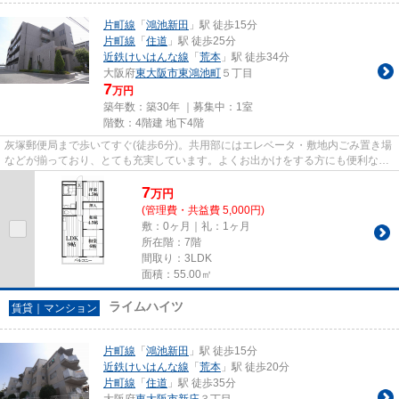
片町線
「
鴻池新田
」駅 徒歩15分
片町線
「
住道
」駅 徒歩25分
近鉄けいはんな線
「
荒本
」駅 徒歩34分
大阪府
東大阪市
東鴻池町
５丁目
7
万円
築年数：築30年 ｜募集中：
1室
階数：4階建 地下4階
灰塚郵便局まで歩いてすぐ(徒歩6分)。共用部にはエレベータ・敷地内ごみ置き場
などが揃っており、とても充実しています。よくお出かけをする方にも便利な、
2駅利用可能なマンションで...
7
万
円
(管理費・共益費 5,000円)
敷：0ヶ月｜礼：1ヶ月
所在階：7階
間取り：3LDK
面積：55.00㎡
ライムハイツ
賃貸｜マンション
片町線
「
鴻池新田
」駅 徒歩15分
近鉄けいはんな線
「
荒本
」駅 徒歩20分
片町線
「
住道
」駅 徒歩35分
大阪府
東大阪市
新庄
３丁目