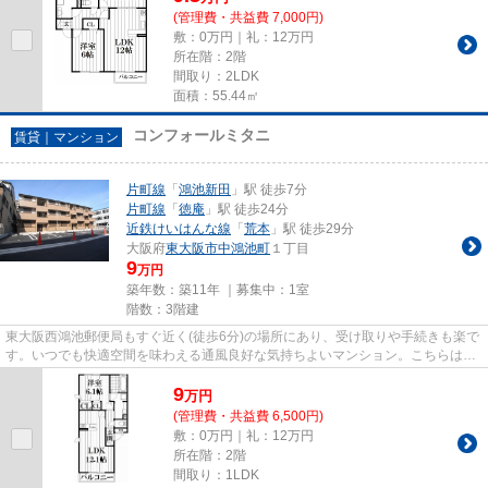
(管理費・共益費 7,000円)
敷：0万円｜礼：12万円
所在階：2階
間取り：2LDK
面積：55.44㎡
コンフォールミタニ
賃貸｜マンション
片町線
「
鴻池新田
」駅 徒歩7分
片町線
「
徳庵
」駅 徒歩24分
近鉄けいはんな線
「
荒本
」駅 徒歩29分
大阪府
東大阪市
中鴻池町
１丁目
9
万円
築年数：築11年 ｜募集中：
1室
階数：3階建
東大阪西鴻池郵便局もすぐ近く(徒歩6分)の場所にあり、受け取りや手続きも楽で
す。いつでも快適空間を味わえる通風良好な気持ちよいマンション。こちらはマ
ンションタイプになります。...
9
万
円
(管理費・共益費 6,500円)
敷：0万円｜礼：12万円
所在階：2階
間取り：1LDK