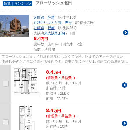
フローリッシュ北田
賃貸｜マンション
片町線
「
住道
」駅 徒歩15分
近鉄けいはんな線
「
吉田
」駅 徒歩20分
片町線
「
野崎
」駅 徒歩35分
大阪府
東大阪市
加納
７丁目
8.4
万円
築年数：築31年 ｜募集中：
2室
階数：10階建
フローリッシュ北田：片町線住道駅にも近くて便利。駅までのアクセスが良い、
徒歩15分のところに位置する物件です。是非ご覧ください10階建ての高層建築。
こちらの物件はマンションで...
8.4
万
円
(管理費・共益費 -)
敷：0ヶ月｜礼：1ヶ月
所在階：5階
間取り：2LDK
面積：55.57㎡
8.4
万
円
(管理費・共益費 -)
敷：0ヶ月｜礼：1ヶ月
所在階：10階