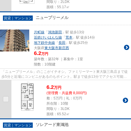
間取り：2LDK
面積：55.17㎡
ニュープリーメル
賃貸｜マンション
片町線
「
鴻池新田
」駅 徒歩13分
近鉄けいはんな線
「
荒本
」駅 徒歩14分
地下鉄中央線
「
長田
」駅 徒歩25分
大阪府
東大阪市
新庄西
6.2
万円
築年数：築32年 ｜募集中：
1室
階数：10階建
「ニュープリーメル」のここがイチオシ。ファミリーマート東大阪三島店まで徒
歩5分と近場にコンビニがあるのもポイント。駅まで徒歩13分でアクセス可能な
物件です。利用可能な駅が2駅...
6.2
万
円
(管理費・共益費 8,000円)
敷：5万円｜礼：0万円
所在階：10階
間取り：3LDK
面積：65.52㎡
ソレアード東鴻池
賃貸｜マンション