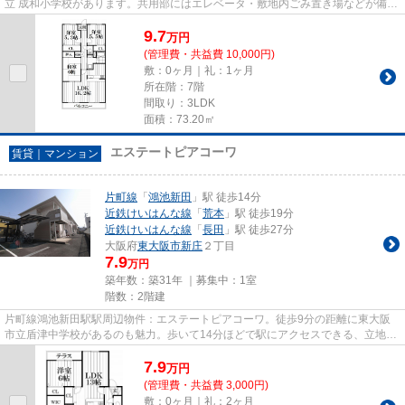
立 成和小学校があります。共用部にはエレベータ・敷地内ごみ置き場などが備わ
っておりとても充実していま...
9.7
万
円
(管理費・共益費 10,000円)
敷：0ヶ月｜礼：1ヶ月
所在階：7階
間取り：3LDK
面積：73.20㎡
エステートピアコーワ
賃貸｜マンション
片町線
「
鴻池新田
」駅 徒歩14分
近鉄けいはんな線
「
荒本
」駅 徒歩19分
近鉄けいはんな線
「
長田
」駅 徒歩27分
大阪府
東大阪市
新庄
２丁目
7.9
万円
築年数：築31年 ｜募集中：
1室
階数：2階建
片町線鴻池新田駅駅周辺物件：エステートピアコーワ。徒歩9分の距離に東大阪
市立盾津中学校があるのも魅力。歩いて14分ほどで駅にアクセスできる、立地の
良さも魅力の物件です。防犯対...
7.9
万
円
(管理費・共益費 3,000円)
敷：0ヶ月｜礼：2ヶ月