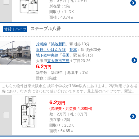
敷：0ヶ月｜礼：2ヶ月
所在階：5階
間取り：1LDK
面積：43.74㎡
ステーブル八番
賃貸｜ハイツ
片町線
「
鴻池新田
」駅 徒歩13分
近鉄けいはんな線
「
荒本
」駅 徒歩23分
地下鉄中央線
「
長田
」駅 徒歩31分
大阪府
東大阪市
三島
１丁目23-26
6.2
万円
築年数：築29年 ｜募集中：
1室
階数：2階建
こちらの物件は東大阪市立 成和小学校が186m以内にあります。2駅利用できる場
所にあり、行き先に合わせて使い分けができます。最上階のハイツです。駅近く
に立地する物件で、徒歩13分...
6.2
万
円
(管理費・共益費 4,000円)
敷：2万円｜礼：8万円
所在階：2階
間取り：2LDK
面積：54.65㎡