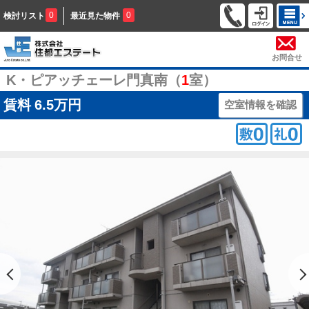
0
0
検討リスト
最近見た物件
お問合せ
K・ピアッチェーレ門真南（
1
室）
賃料
6.5万円
空室情報を確認