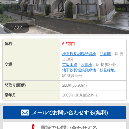
1 / 22
賃料
6.5万円
地下鉄長堀鶴見緑地
「
門真南
」駅 徒
歩18分
交通
京阪本線
「
古川橋
」駅 徒歩37分
地下鉄長堀鶴見緑地
「
鶴見緑地
」
駅 徒歩35分
間取り(面積)
2LDK(55.90㎡)
築年月
2002年 10月(築23年)
メールでお問い合わせする(無料)
電話でお問い合わせする