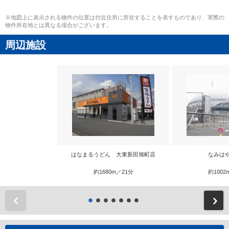
※地図上に表示される物件の位置は付近住所に所在することを表すものであり、実際の
物件所在地とは異なる場合がございます。
周辺施設
はなまるうどん 大東新田旭町店
なみは
約1680m／21分
約1002
前