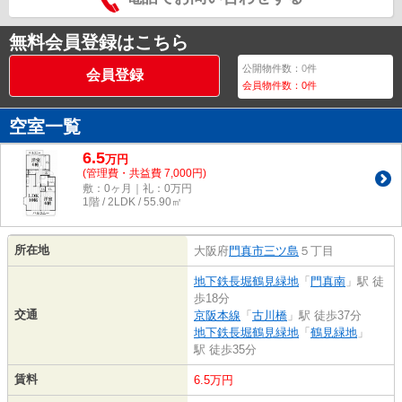
無料会員登録はこちら
公開物件数：
0
件
会員登録
会員物件数：
0
件
空室一覧
6.5
万
円
(管理費・共益費 7,000円)
敷：0ヶ月｜礼：0万円
1階 / 2LDK / 55.90㎡
所在地
大阪府
門真市
三ツ島
５丁目
地下鉄長堀鶴見緑地
「
門真南
」駅 徒
歩18分
交通
京阪本線
「
古川橋
」駅 徒歩37分
地下鉄長堀鶴見緑地
「
鶴見緑地
」
駅 徒歩35分
賃料
6.5万円