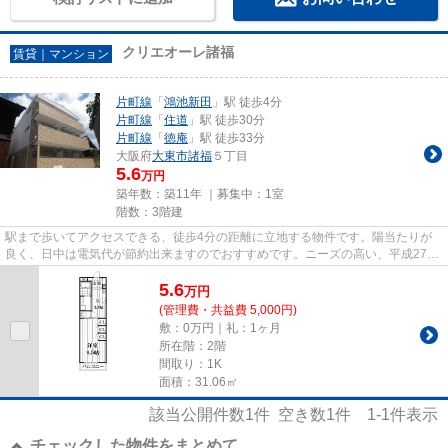
クリエオーレ諸福
賃貸｜マンション
片町線
「
鴻池新田
」駅 徒歩4分
片町線
「
住道
」駅 徒歩30分
片町線
「
徳庵
」駅 徒歩33分
大阪府
大東市
諸福
５丁目
5.6
万円
築年数：築11年 ｜募集中：
1室
階数：3階建
駅まで歩いてアクセスできる、徒歩4分の距離に立地する物件です。陽当たりが
良く、日中は電気代が節約出来ますのでおすすめです。ニーズの高い、平成27年
築の物件で、オシャレな室内が...
5.6
万
円
(管理費・共益費 5,000円)
敷：0万円｜礼：1ヶ月
所在階：2階
間取り：1K
面積：31.06㎡
該当公開件数
1
件 空き数
1
件
1-1
件表示
チェックした物件をまとめて