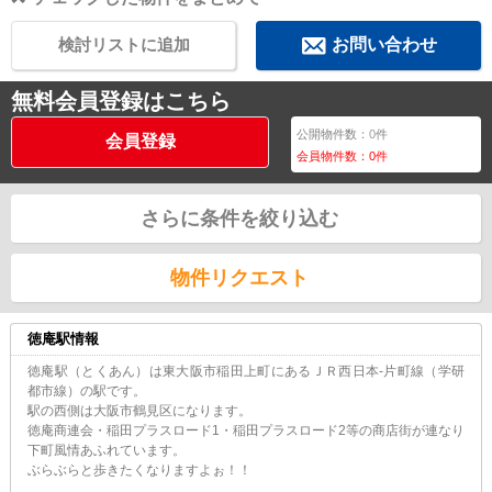
検討リストに追加
お問い合わせ
無料会員登録はこちら
公開物件数：
0
件
会員登録
会員物件数：
0
件
さらに条件を絞り込む
物件リクエスト
徳庵駅情報
徳庵駅（とくあん）は東大阪市稲田上町にあるＪＲ西日本-片町線（学研
都市線）の駅です。
駅の西側は大阪市鶴見区になります。
徳庵商連会・稲田プラスロード1・稲田プラスロード2等の商店街が連なり
下町風情あふれています。
ぶらぶらと歩きたくなりますよぉ！！