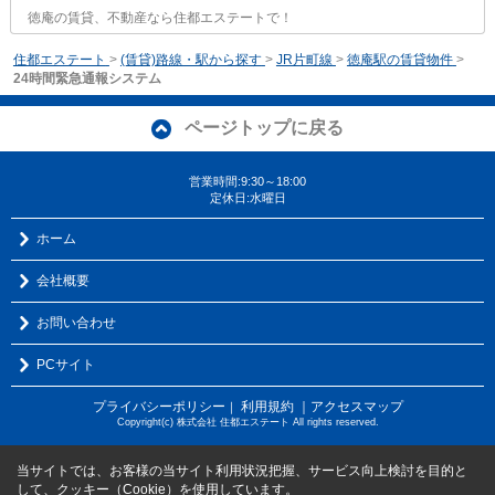
徳庵の賃貸、不動産なら住都エステートで！
住都エステート
>
(賃貸)路線・駅から探す
>
JR片町線
>
徳庵駅の賃貸物件
>
24時間緊急通報システム
ページトップに戻る
営業時間:9:30～18:00
定休日:水曜日
ホーム
会社概要
お問い合わせ
PCサイト
プライバシーポリシー
利用規約
｜アクセスマップ
｜
Copyright(c) 株式会社 住都エステート All rights reserved.
当サイトでは、お客様の当サイト利用状況把握、サービス向上検討を目的と
して、クッキー（Cookie）を使用しています。