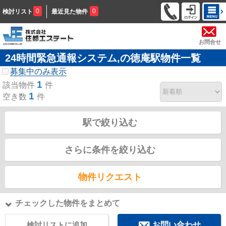
0
0
検討リスト
最近見た物件
お問合せ
24時間緊急通報システム,の徳庵駅物件一覧
募集中のみ表示
1
該当物件
件
1
空き数
件
駅で絞り込む
さらに条件を絞り込む
物件リクエスト
チェックした物件をまとめて
検討リストに追加
お問い合わせ