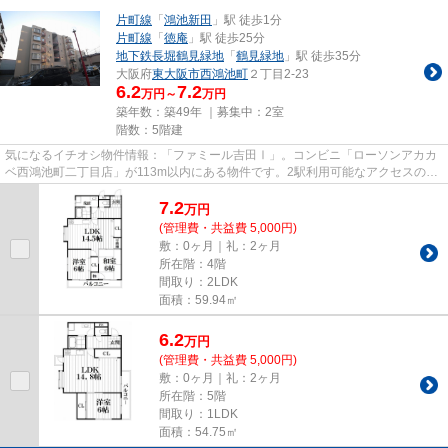
片町線
「
鴻池新田
」駅 徒歩1分
片町線
「
徳庵
」駅 徒歩25分
地下鉄長堀鶴見緑地
「
鶴見緑地
」駅 徒歩35分
大阪府
東大阪市
西鴻池町
２丁目2-23
6.2
7.2
万円～
万円
築年数：築49年 ｜募集中：
2室
階数：5階建
気になるイチオシ物件情報：「ファミール吉田Ⅰ」。コンビニ「ローソンアカカ
ベ西鴻池町二丁目店」が113m以内にある物件です。2駅利用可能なアクセスの良
いマンションです。こちらの物...
7.2
万
円
(管理費・共益費 5,000円)
敷：0ヶ月｜礼：2ヶ月
所在階：4階
間取り：2LDK
面積：59.94㎡
6.2
万
円
(管理費・共益費 5,000円)
敷：0ヶ月｜礼：2ヶ月
所在階：5階
間取り：1LDK
面積：54.75㎡