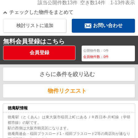
該当公開件数
13
件 空き数
14
件
1-13
件表示
チェックした物件をまとめて
検討リストに追加
お問い合わせ
無料会員登録はこちら
公開物件数：
0
件
会員登録
会員物件数：
0
件
さらに条件を絞り込む
物件リクエスト
徳庵駅情報
徳庵駅（とくあん）は東大阪市稲田上町にあるＪＲ西日本-片町線（学研
都市線）の駅です。
駅の西側は大阪市鶴見区になります。
徳庵商連会・稲田プラスロード1・稲田プラスロード2等の商店街が連なり