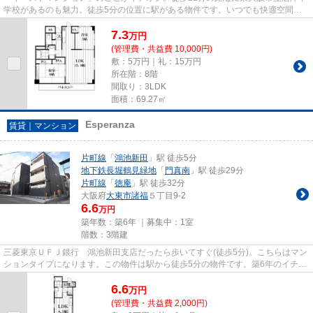
学校があるのも魅力。徒歩5分の位置に駅がある物件です。いつでも快適空間を
味わえる通風良好な気持ちよい...
7.3
万
円
(管理費・共益費 10,000円)
敷：5万円｜礼：15万円
所在階：8階
間取り：3LDK
面積：69.27㎡
Esperanza
賃貸｜マンション
片町線
「
鴻池新田
」駅 徒歩5分
地下鉄長堀鶴見緑地
「
門真南
」駅 徒歩29分
片町線
「
徳庵
」駅 徒歩32分
大阪府
大東市
諸福
５丁目9-2
6.6
万円
築年数：築6年 ｜募集中：
1室
階数：3階建
三菱東京ＵＦＪ銀行 鴻池新田支店だったら歩いてすぐ(徒歩5分)。こちらはマン
ションタイプになります。この物件は駅から徒歩5分の物件です。築6年のイチオ
シ物件はこちらです。住都エ...
6.6
万
円
(管理費・共益費 2,000円)