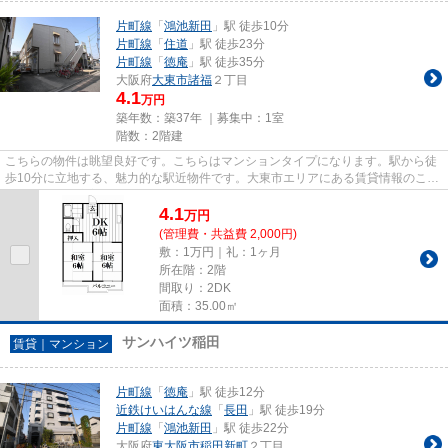
片町線
「
鴻池新田
」駅 徒歩10分
片町線
「
住道
」駅 徒歩23分
片町線
「
徳庵
」駅 徒歩35分
大阪府
大東市
諸福
２丁目
4.1
万円
築年数：築37年 ｜募集中：
1室
階数：2階建
こちらの物件は眺望良好です。こちらはマンションタイプになります。駅から徒
歩10分に立地する、魅力的な駅近物件です。大東市エリアにある賃貸情報のこと
なら、地域に密着した当社へ...
4.1
万
円
(管理費・共益費 2,000円)
敷：1万円｜礼：1ヶ月
所在階：2階
間取り：2DK
面積：35.00㎡
サンハイツ稲田
賃貸｜マンション
片町線
「
徳庵
」駅 徒歩12分
近鉄けいはんな線
「
長田
」駅 徒歩19分
片町線
「
鴻池新田
」駅 徒歩22分
大阪府
東大阪市
稲田新町
２丁目