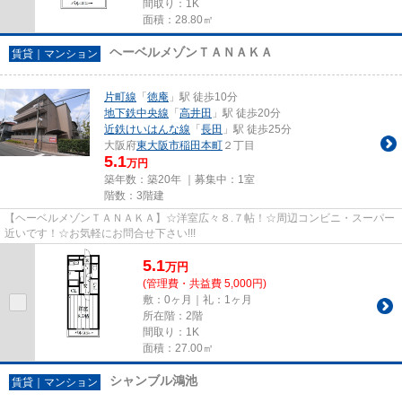
間取り：1K
面積：28.80㎡
ヘーベルメゾンＴＡＮＡＫＡ
賃貸｜マンション
片町線
「
徳庵
」駅 徒歩10分
地下鉄中央線
「
高井田
」駅 徒歩20分
近鉄けいはんな線
「
長田
」駅 徒歩25分
大阪府
東大阪市
稲田本町
２丁目
5.1
万円
築年数：築20年 ｜募集中：
1室
階数：3階建
【ヘーベルメゾンＴＡＮＡＫＡ】☆洋室広々８.７帖！☆周辺コンビニ・スーパー
近いです！☆お気軽にお問合せ下さい!!!
5.1
万
円
(管理費・共益費 5,000円)
敷：0ヶ月｜礼：1ヶ月
所在階：2階
間取り：1K
面積：27.00㎡
シャンブル鴻池
賃貸｜マンション