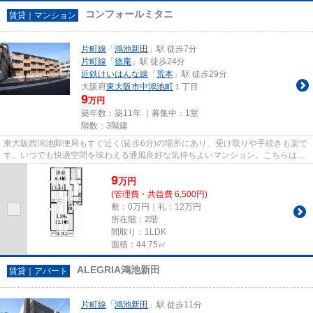
コンフォールミタニ
賃貸｜マンション
片町線
「
鴻池新田
」駅 徒歩7分
片町線
「
徳庵
」駅 徒歩24分
近鉄けいはんな線
「
荒本
」駅 徒歩29分
大阪府
東大阪市
中鴻池町
１丁目
9
万円
築年数：築11年 ｜募集中：
1室
階数：3階建
東大阪西鴻池郵便局もすぐ近く(徒歩6分)の場所にあり、受け取りや手続きも楽で
す。いつでも快適空間を味わえる通風良好な気持ちよいマンション。こちらはマ
ンションタイプになります。...
9
万
円
(管理費・共益費 6,500円)
敷：0万円｜礼：12万円
所在階：2階
間取り：1LDK
面積：44.75㎡
ALEGRIA鴻池新田
賃貸｜アパート
片町線
「
鴻池新田
」駅 徒歩11分