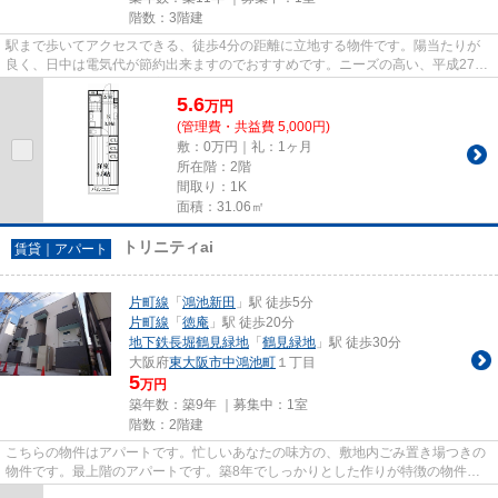
階数：3階建
駅まで歩いてアクセスできる、徒歩4分の距離に立地する物件です。陽当たりが
良く、日中は電気代が節約出来ますのでおすすめです。ニーズの高い、平成27年
築の物件で、オシャレな室内が...
5.6
万
円
(管理費・共益費 5,000円)
敷：0万円｜礼：1ヶ月
所在階：2階
間取り：1K
面積：31.06㎡
トリニティai
賃貸｜アパート
片町線
「
鴻池新田
」駅 徒歩5分
片町線
「
徳庵
」駅 徒歩20分
地下鉄長堀鶴見緑地
「
鶴見緑地
」駅 徒歩30分
大阪府
東大阪市
中鴻池町
１丁目
5
万円
築年数：築9年 ｜募集中：
1室
階数：2階建
こちらの物件はアパートです。忙しいあなたの味方の、敷地内ごみ置き場つきの
物件です。最上階のアパートです。築8年でしっかりとした作りが特徴の物件で
す。東大阪市エリアにある賃貸...