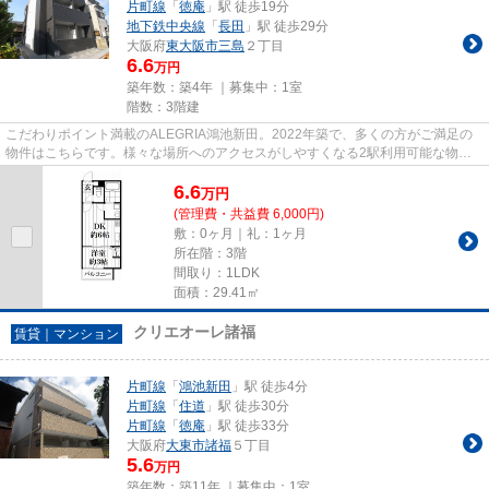
片町線
「
徳庵
」駅 徒歩19分
地下鉄中央線
「
長田
」駅 徒歩29分
大阪府
東大阪市
三島
２丁目
6.6
万円
築年数：築4年 ｜募集中：
1室
階数：3階建
こだわりポイント満載のALEGRIA鴻池新田。2022年築で、多くの方がご満足の
物件はこちらです。様々な場所へのアクセスがしやすくなる2駅利用可能な物件
です。新しいのでこだわりの多い...
6.6
万
円
(管理費・共益費 6,000円)
敷：0ヶ月｜礼：1ヶ月
所在階：3階
間取り：1LDK
面積：29.41㎡
クリエオーレ諸福
賃貸｜マンション
片町線
「
鴻池新田
」駅 徒歩4分
片町線
「
住道
」駅 徒歩30分
片町線
「
徳庵
」駅 徒歩33分
大阪府
大東市
諸福
５丁目
5.6
万円
築年数：築11年 ｜募集中：
1室