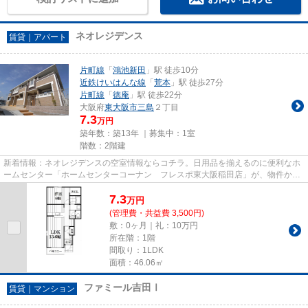
ネオレジデンス
賃貸｜アパート
片町線
「
鴻池新田
」駅 徒歩10分
近鉄けいはんな線
「
荒本
」駅 徒歩27分
片町線
「
徳庵
」駅 徒歩22分
大阪府
東大阪市
三島
２丁目
7.3
万円
築年数：築13年 ｜募集中：
1室
階数：2階建
新着情報：ネオレジデンスの空室情報ならコチラ。日用品を揃えるのに便利なホ
ームセンター「ホームセンターコーナン フレスポ東大阪稲田店」が、物件から
209mのところにあります。こ...
7.3
万
円
(管理費・共益費 3,500円)
敷：0ヶ月｜礼：10万円
所在階：1階
間取り：1LDK
面積：46.06㎡
ファミール吉田Ⅰ
賃貸｜マンション