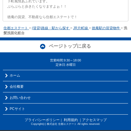
下町風情あふれています。
ぶらぶらと歩きたくなりますよぉ！！
徳庵の賃貸、不動産なら住都エステートで！
住都エステート
>
(賃貸)路線・駅から探す
>
JR片町線
>
徳庵駅の賃貸物件
>
洗
髪洗面化粧台
ページトップに戻る
営業時間:9:30～18:00
定休日:水曜日
ホーム
会社概要
お問い合わせ
PCサイト
プライバシーポリシー
利用規約
｜アクセスマップ
｜
Copyright(c) 株式会社 住都エステート All rights reserved.