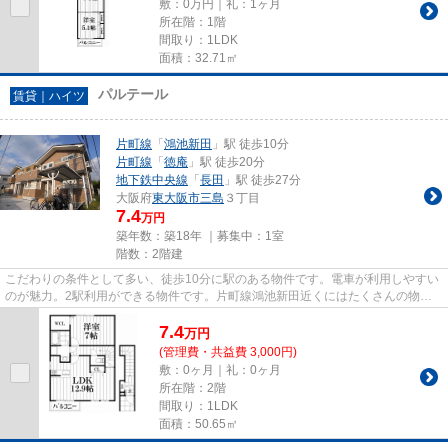
敷：0万円｜礼：1ヶ月
所在階：1階
間取り：1LDK
面積：32.71㎡
パルテール
賃貸｜ハイツ
片町線
「
鴻池新田
」駅 徒歩10分
片町線
「
徳庵
」駅 徒歩20分
地下鉄中央線
「
長田
」駅 徒歩27分
大阪府
東大阪市
三島
３丁目
7.4
万円
築年数：築18年 ｜募集中：
1室
階数：2階建
こだわりの条件として多い、徒歩10分に駅のある物件です。電車が利用しやすい
のが魅力。2駅利用ができる物件です。片町線鴻池新田近くにはたくさんの物件
が存在しています。物件の詳細...
7.4
万
円
(管理費・共益費 3,000円)
敷：0ヶ月｜礼：0ヶ月
所在階：2階
間取り：1LDK
面積：50.65㎡