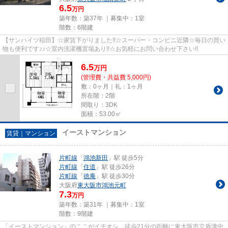
6.5
万円
築年数：築37年 ｜募集中：
1室
階数：6階建
【サンハイツ稲田】☆家賃下がりました!!☆スーパー・コンビニ近隣☆毎日の買い
物も便利です♪♪☆室内洗濯機置場あり!!☆お気軽にお問い合わせ下さい!!
6.5
万
円
(管理費・共益費 5,000円)
敷：0ヶ月｜礼：1ヶ月
所在階：2階
間取り：3DK
面積：53.00㎡
イーストマンション
賃貸｜マンション
片町線
「
鴻池新田
」駅 徒歩5分
片町線
「
住道
」駅 徒歩26分
片町線
「
徳庵
」駅 徒歩30分
大阪府
東大阪市
鴻池元町
7.3
万円
築年数：築31年 ｜募集中：
1室
階数：9階建
「イーストマンション」のここがイチオシ。徒歩21分の距離に東大阪市立盾津中