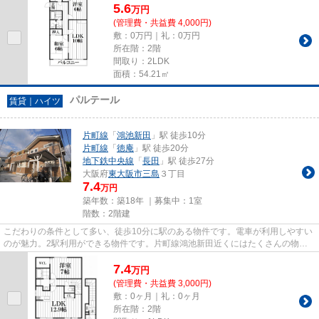
5.6
万
円
(管理費・共益費 4,000円)
敷：0万円｜礼：0万円
所在階：2階
間取り：2LDK
面積：54.21㎡
パルテール
賃貸｜ハイツ
片町線
「
鴻池新田
」駅 徒歩10分
片町線
「
徳庵
」駅 徒歩20分
地下鉄中央線
「
長田
」駅 徒歩27分
大阪府
東大阪市
三島
３丁目
7.4
万円
築年数：築18年 ｜募集中：
1室
階数：2階建
こだわりの条件として多い、徒歩10分に駅のある物件です。電車が利用しやすい
のが魅力。2駅利用ができる物件です。片町線鴻池新田近くにはたくさんの物件
が存在しています。物件の詳細...
7.4
万
円
(管理費・共益費 3,000円)
敷：0ヶ月｜礼：0ヶ月
所在階：2階