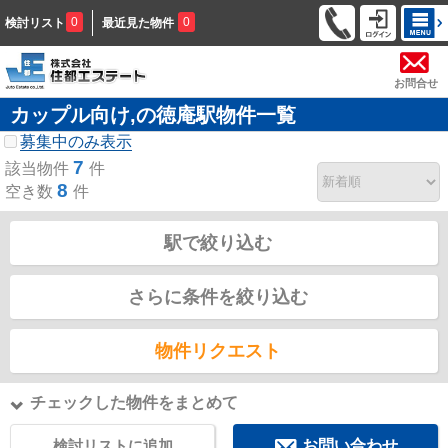
0
0
検討リスト
最近見た物件
お問合せ
カップル向け,の徳庵駅物件一覧
募集中のみ表示
7
該当物件
件
8
空き数
件
駅で絞り込む
さらに条件を絞り込む
物件リクエスト
チェックした物件をまとめて
検討リストに追加
お問い合わせ