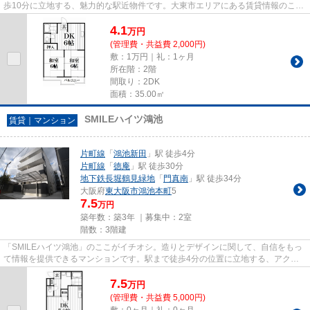
歩10分に立地する、魅力的な駅近物件です。大東市エリアにある賃貸情報のこと
なら、地域に密着した当社へ...
4.1
万
円
(管理費・共益費 2,000円)
敷：1万円｜礼：1ヶ月
所在階：2階
間取り：2DK
面積：35.00㎡
SMILEハイツ鴻池
賃貸｜マンション
片町線
「
鴻池新田
」駅 徒歩4分
片町線
「
徳庵
」駅 徒歩30分
地下鉄長堀鶴見緑地
「
門真南
」駅 徒歩34分
大阪府
東大阪市
鴻池本町
5
7.5
万円
築年数：築3年 ｜募集中：
2室
階数：3階建
「SMILEハイツ鴻池」のここがイチオシ。造りとデザインに関して、自信をもっ
て情報を提供できるマンションです。駅まで徒歩4分の位置に立地する、アクセ
ス良好な物件です。まだまだ新...
7.5
万
円
(管理費・共益費 5,000円)
敷：0ヶ月｜礼：0ヶ月