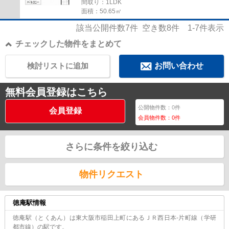
間取り：1LDK
面積：50.65㎡
該当公開件数
7
件 空き数
8
件
1-7
件表示
チェックした物件をまとめて
検討リストに追加
お問い合わせ
無料会員登録はこちら
公開物件数：
0
件
会員登録
会員物件数：
0
件
さらに条件を絞り込む
物件リクエスト
徳庵駅情報
徳庵駅（とくあん）は東大阪市稲田上町にあるＪＲ西日本-片町線（学研
都市線）の駅です。