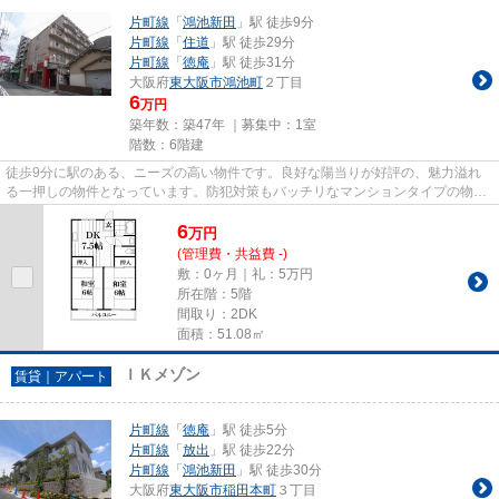
片町線
「
鴻池新田
」駅 徒歩9分
片町線
「
住道
」駅 徒歩29分
片町線
「
徳庵
」駅 徒歩31分
大阪府
東大阪市
鴻池町
２丁目
6
万円
築年数：築47年 ｜募集中：
1室
階数：6階建
徒歩9分に駅のある、ニーズの高い物件です。良好な陽当りが好評の、魅力溢れ
る一押しの物件となっています。防犯対策もバッチリなマンションタイプの物件
です。眺望良好なマンションは...
6
万
円
(管理費・共益費 -)
敷：0ヶ月｜礼：5万円
所在階：5階
間取り：2DK
面積：51.08㎡
ＩＫメゾン
賃貸｜アパート
片町線
「
徳庵
」駅 徒歩5分
片町線
「
放出
」駅 徒歩22分
片町線
「
鴻池新田
」駅 徒歩30分
大阪府
東大阪市
稲田本町
３丁目