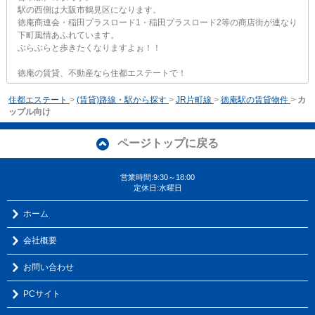
駅の西側は大阪市鶴見区になります。
徳庵商連会・稲田プラスロード1・稲田プラスロード2等の商店街が連なり
下町風情あふれています。
ぶらぶらと歩きたくなりますよぉ！！
徳庵の賃貸、不動産なら住都エステートで！
住都エステート
>
(賃貸)路線・駅から探す
>
JR片町線
>
徳庵駅の賃貸物件
>
カ
ップル向け
ページトップに戻る
営業時間:9:30～18:00
定休日:水曜日
ホーム
会社概要
お問い合わせ
PCサイト