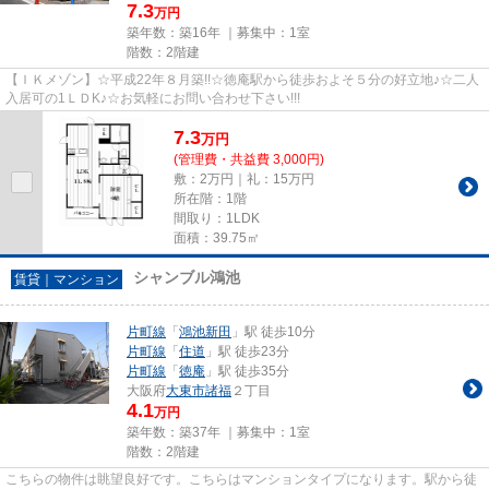
7.3
万円
築年数：築16年 ｜募集中：
1室
階数：2階建
【ＩＫメゾン】☆平成22年８月築!!☆徳庵駅から徒歩およそ５分の好立地♪☆二人
入居可の1ＬＤK♪☆お気軽にお問い合わせ下さい!!!
7.3
万
円
(管理費・共益費 3,000円)
敷：2万円｜礼：15万円
所在階：1階
間取り：1LDK
面積：39.75㎡
シャンブル鴻池
賃貸｜マンション
片町線
「
鴻池新田
」駅 徒歩10分
片町線
「
住道
」駅 徒歩23分
片町線
「
徳庵
」駅 徒歩35分
大阪府
大東市
諸福
２丁目
4.1
万円
築年数：築37年 ｜募集中：
1室
階数：2階建
こちらの物件は眺望良好です。こちらはマンションタイプになります。駅から徒