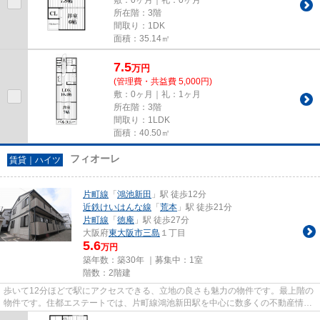
所在階：3階
間取り：1DK
面積：35.14㎡
7.5
万
円
(管理費・共益費 5,000円)
敷：0ヶ月｜礼：1ヶ月
所在階：3階
間取り：1LDK
面積：40.50㎡
フィオーレ
賃貸｜ハイツ
片町線
「
鴻池新田
」駅 徒歩12分
近鉄けいはんな線
「
荒本
」駅 徒歩21分
片町線
「
徳庵
」駅 徒歩27分
大阪府
東大阪市
三島
１丁目
5.6
万円
築年数：築30年 ｜募集中：
1室
階数：2階建
歩いて12分ほどで駅にアクセスできる、立地の良さも魅力の物件です。最上階の
物件です。住都エステートでは、片町線鴻池新田駅を中心に数多くの不動産情報
を取り扱っております。駅か...