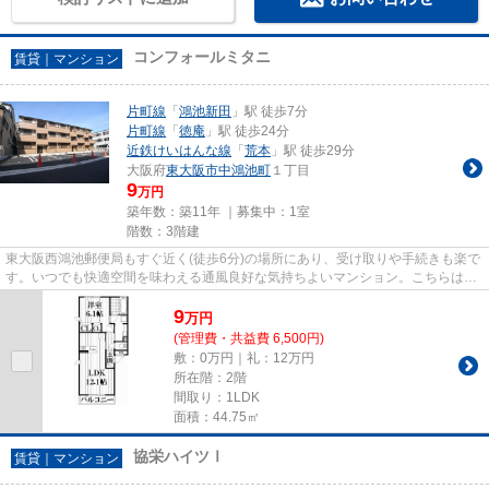
コンフォールミタニ
賃貸｜マンション
片町線
「
鴻池新田
」駅 徒歩7分
片町線
「
徳庵
」駅 徒歩24分
近鉄けいはんな線
「
荒本
」駅 徒歩29分
大阪府
東大阪市
中鴻池町
１丁目
9
万円
築年数：築11年 ｜募集中：
1室
階数：3階建
東大阪西鴻池郵便局もすぐ近く(徒歩6分)の場所にあり、受け取りや手続きも楽で
す。いつでも快適空間を味わえる通風良好な気持ちよいマンション。こちらはマ
ンションタイプになります。...
9
万
円
(管理費・共益費 6,500円)
敷：0万円｜礼：12万円
所在階：2階
間取り：1LDK
面積：44.75㎡
協栄ハイツⅠ
賃貸｜マンション