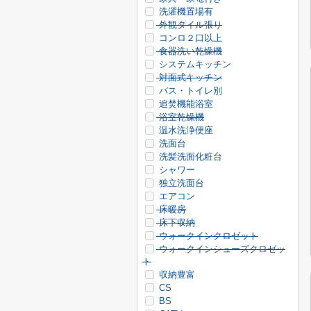
洗濯機置場有
外観タイル張り
コンロ２口以上
食器洗い乾燥機
システムキッチン
対面式キッチン
バス・トイレ別
追焚機能浴室
浴室乾燥機
温水洗浄便座
洗面台
洗髪洗面化粧台
シャワー
独立洗面台
エアコン
床暖房
床下収納
ウォークインクロゼット
ウォークインシューズクロゼッ
ト
収納豊富
CS
BS