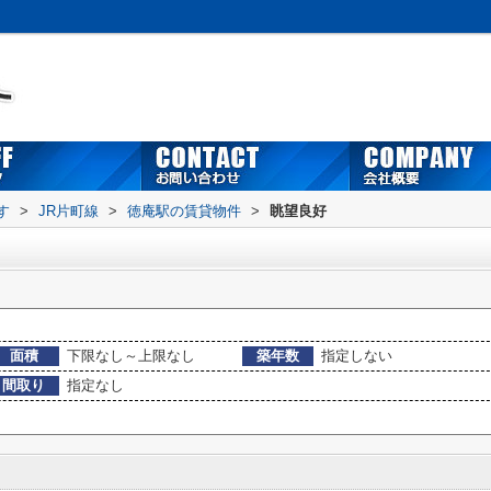
す
>
JR片町線
>
徳庵駅の賃貸物件
>
眺望良好
面積
下限なし～上限なし
築年数
指定しない
間取り
指定なし