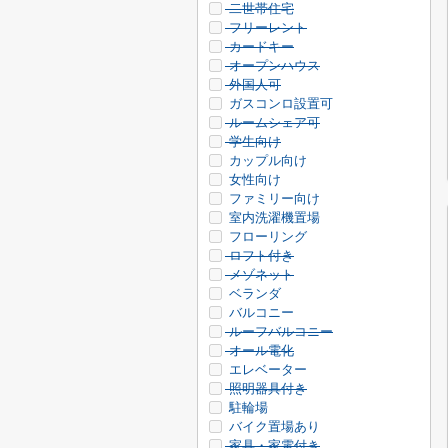
二世帯住宅
フリーレント
カードキー
オープンハウス
外国人可
ガスコンロ設置可
ルームシェア可
学生向け
カップル向け
女性向け
ファミリー向け
室内洗濯機置場
フローリング
ロフト付き
メゾネット
ベランダ
バルコニー
ルーフバルコニー
オール電化
エレベーター
照明器具付き
駐輪場
バイク置場あり
家具・家電付き