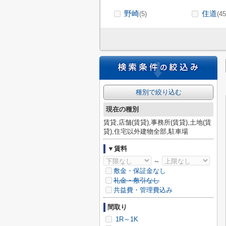
野崎
住道
(5)
(45
種別で絞り込む
現在の種別
賃貸,店舗(賃貸),事務所(賃貸),土地(賃
貸),住宅以外建物全部,駐車場
▼賃料
～
敷金・保証金なし
礼金・敷引なし
共益費・管理費込み
間取り
1R～1K