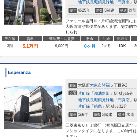
地下鉄長堀鶴見緑地
「
門真南
」駅
築25年
5階建
鉄筋
築年
階数
構造
ファミール吉田Ⅲ：片町線鴻池新田にも
大阪西鴻池郵便局があります。魅力的で
じられ...
所在階
賃料
管理費・共益費
敷金
礼金
間取り
5.1
万円
0ヶ月
3階
9,000円
2ヶ月
1DK
3
Esperanza
大阪府
大東市
諸福
５丁目9-2
住所
交通
片町線
「
鴻池新田
」駅 徒歩5分
地下鉄長堀鶴見緑地
「
門真南
」駅
片町線
「
徳庵
」駅 徒歩32分
築6年
3階建
木造
築年
階数
構造
三菱東京ＵＦＪ銀行 鴻池新田支店だっ
ンションタイプになります。この物件は
チオシ...