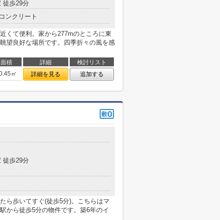
 徒歩29分
コンクリート
近くて便利。家から277mのところに東
眺望良好な場所です。四季折々の風を感
面積
詳細
検討リスト
0.45㎡
詳細を見る
追加する
 徒歩29分
たら歩いてすぐ(徒歩5分)。こちらはマ
駅から徒歩5分の物件です。築6年のイ