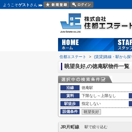
ようこそ
ゲスト
さん
住都エステート
>
(賃貸)路線・駅から探
眺望良好,の徳庵駅物件一覧
沿線
徳庵駅
賃料
下限なし～上限なし
駅徒歩
指定しない
設備条件
眺望良好
JR片町線
駅で絞り込む