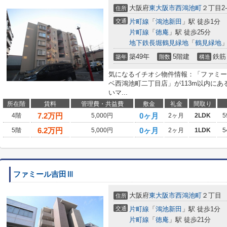
大阪府
東大阪市
西鴻池町
２丁目2-
住所
交通
片町線
「
鴻池新田
」駅 徒歩1分
片町線
「
徳庵
」駅 徒歩25分
地下鉄長堀鶴見緑地
「
鶴見緑地
」
築49年
5階建
鉄筋
築年
階数
構造
気になるイチオシ物件情報：「ファミー
ベ西鴻池町二丁目店」が113m以内にあ
いマ...
所在階
賃料
管理費・共益費
敷金
礼金
間取り
7.2
万円
0ヶ月
4階
5,000円
2ヶ月
2LDK
5
6.2
万円
0ヶ月
5階
5,000円
2ヶ月
1LDK
5
ファミール吉田Ⅲ
大阪府
東大阪市
西鴻池町
２丁目
住所
交通
片町線
「
鴻池新田
」駅 徒歩1分
片町線
「
徳庵
」駅 徒歩21分