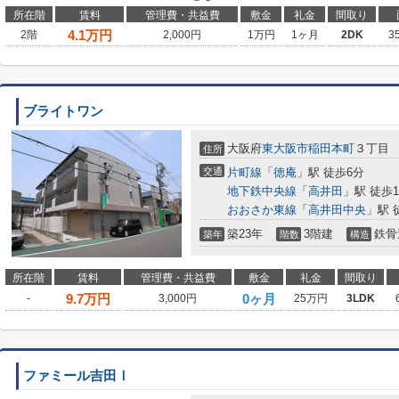
所在階
賃料
管理費・共益費
敷金
礼金
間取り
4.1
万円
2階
2,000円
1万円
1ヶ月
2DK
3
ブライトワン
大阪府
東大阪市
稲田本町
３丁目
住所
交通
片町線
「
徳庵
」駅 徒歩6分
地下鉄中央線
「
高井田
」駅 徒歩1
おおさか東線
「
高井田中央
」駅 
築23年
3階建
鉄骨
築年
階数
構造
所在階
賃料
管理費・共益費
敷金
礼金
間取り
9.7
万円
0ヶ月
-
3,000円
25万円
3LDK
ファミール吉田Ⅰ