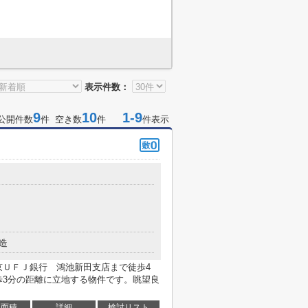
表示件数：
9
10
1-9
公開件数
件 空き数
件
件表示
造
京ＵＦＪ銀行 鴻池新田支店まで徒歩4
歩3分の距離に立地する物件です。眺望良
面積
詳細
検討リスト