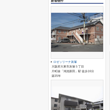
新着物件
ロゼッリーナ灰塚
大阪府大東市灰塚５丁目
片町線「鴻池新田」駅 徒歩16分
築35年