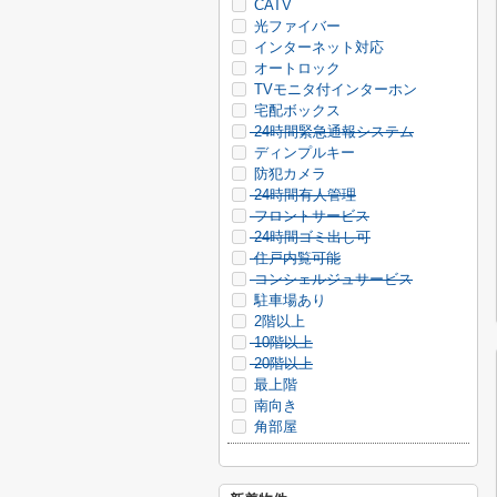
CATV
光ファイバー
インターネット対応
オートロック
TVモニタ付インターホン
宅配ボックス
24時間緊急通報システム
ディンプルキー
防犯カメラ
24時間有人管理
フロントサービス
24時間ゴミ出し可
住戸内覧可能
コンシェルジュサービス
駐車場あり
2階以上
10階以上
20階以上
最上階
南向き
角部屋