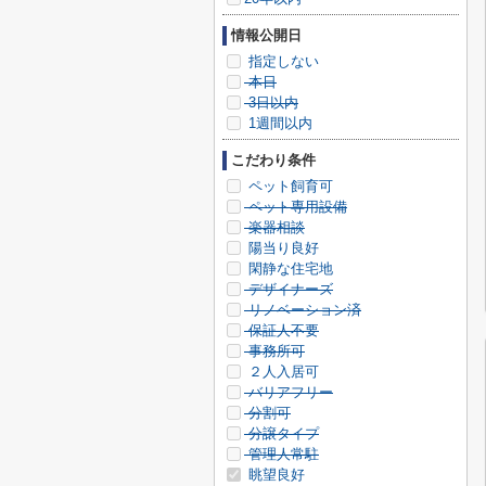
情報公開日
指定しない
本日
3日以内
1週間以内
こだわり条件
ペット飼育可
ペット専用設備
楽器相談
陽当り良好
閑静な住宅地
デザイナーズ
リノベーション済
保証人不要
事務所可
２人入居可
バリアフリー
分割可
分譲タイプ
管理人常駐
眺望良好