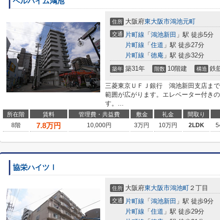
ベルハイム鴻池
大阪府
東大阪市
鴻池元町
住所
交通
片町線
「
鴻池新田
」駅 徒歩5分
片町線
「
住道
」駅 徒歩27分
片町線
「
徳庵
」駅 徒歩32分
築31年
10階建
鉄
築年
階数
構造
三菱東京ＵＦＪ銀行 鴻池新田支店まで3
範囲が広がります。エレベーター付きの
す。...
所在階
賃料
管理費・共益費
敷金
礼金
間取り
7.8
万円
8階
10,000円
3万円
10万円
2LDK
5
協栄ハイツⅠ
大阪府
東大阪市
鴻池町
２丁目
住所
交通
片町線
「
鴻池新田
」駅 徒歩9分
片町線
「
住道
」駅 徒歩29分