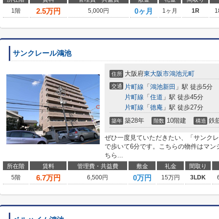
2.5
万円
0ヶ月
1階
5,000円
1ヶ月
1R
1
サンクレール鴻池
大阪府
東大阪市
鴻池元町
住所
交通
片町線
「
鴻池新田
」駅 徒歩5分
片町線
「
住道
」駅 徒歩45分
片町線
「
徳庵
」駅 徒歩27分
築28年
10階建
鉄
築年
階数
構造
ぜひ一度見ていただきたい、「サンクレ
で歩いて6分です。こちらの物件はマン
ちら...
所在階
賃料
管理費・共益費
敷金
礼金
間取り
6.7
万円
0万円
5階
6,500円
15万円
3LDK