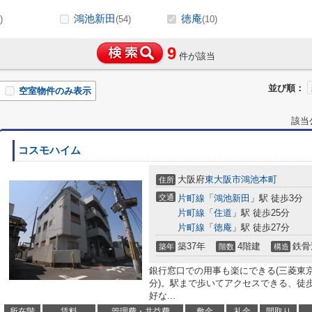
鴻池新田
徳庵
)
(54)
(10)
9
件が該当
並び順：
空室物件のみ表示
該当
コスモハイム
大阪府
東大阪市
鴻池本町
住所
交通
片町線
「
鴻池新田
」駅 徒歩3分
片町線
「
住道
」駅 徒歩25分
片町線
「
徳庵
」駅 徒歩27分
築37年
4階建
鉄骨
築年
階数
構造
銀行窓口での用事も楽にできる(三菱東
分)。駅まで歩いてアクセスできる、徒
好な...
所在階
賃料
管理費・共益費
敷金
礼金
間取り