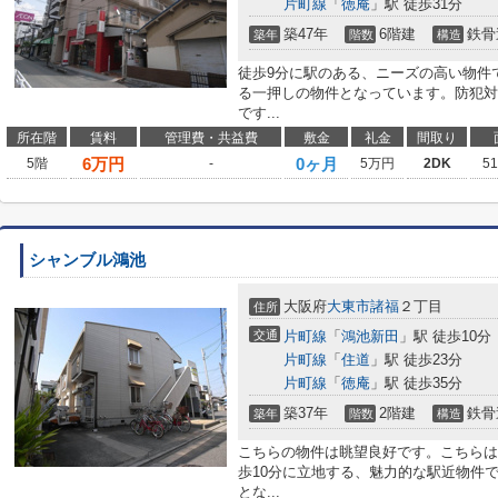
片町線
「
徳庵
」駅 徒歩31分
築47年
6階建
鉄骨
築年
階数
構造
徒歩9分に駅のある、ニーズの高い物件
る一押しの物件となっています。防犯対
です...
所在階
賃料
管理費・共益費
敷金
礼金
間取り
6
万円
0ヶ月
5階
-
5万円
2DK
5
シャンブル鴻池
大阪府
大東市
諸福
２丁目
住所
交通
片町線
「
鴻池新田
」駅 徒歩10分
片町線
「
住道
」駅 徒歩23分
片町線
「
徳庵
」駅 徒歩35分
築37年
2階建
鉄骨
築年
階数
構造
こちらの物件は眺望良好です。こちらは
歩10分に立地する、魅力的な駅近物件
とな...