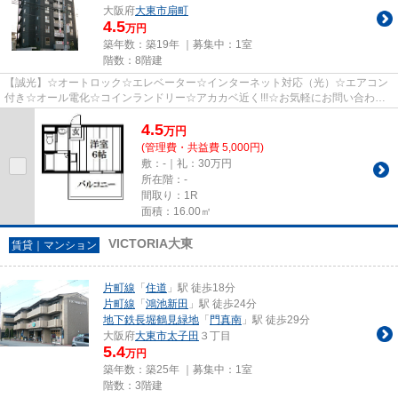
大阪府
大東市
扇町
4.5
万円
築年数：築19年 ｜募集中：
1室
階数：8階建
【誠光】☆オートロック☆エレベーター☆インターネット対応（光）☆エアコン
付き☆オール電化☆コインランドリー☆アカカベ近く!!!☆お気軽にお問い合わせ
下さい♪♪
4.5
万
円
(管理費・共益費 5,000円)
敷：-｜礼：30万円
所在階：-
間取り：1R
面積：16.00㎡
VICTORIA大東
賃貸｜マンション
片町線
「
住道
」駅 徒歩18分
片町線
「
鴻池新田
」駅 徒歩24分
地下鉄長堀鶴見緑地
「
門真南
」駅 徒歩29分
大阪府
大東市
太子田
３丁目
5.4
万円
築年数：築25年 ｜募集中：
1室
階数：3階建