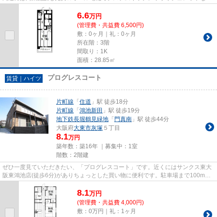
ど、大満足の設備(o´∀｀o)洋室も...
6.6
万
円
(管理費・共益費 6,500円)
敷：0ヶ月｜礼：0ヶ月
所在階：3階
間取り：1K
面積：28.85㎡
プログレスコート
賃貸｜ハイツ
片町線
「
住道
」駅 徒歩18分
片町線
「
鴻池新田
」駅 徒歩19分
地下鉄長堀鶴見緑地
「
門真南
」駅 徒歩44分
大阪府
大東市
灰塚
５丁目
8.1
万円
築年数：築16年 ｜募集中：
1室
階数：2階建
ぜひ一度見ていただきたい、「プログレスコート」です。近くにはサンクス東大
阪東鴻池店(徒歩6分)がありちょっとした買い物に便利です。駐車場まで100mの
物件、いかがでしょうか。こち...
8.1
万
円
(管理費・共益費 4,000円)
敷：0万円｜礼：1ヶ月