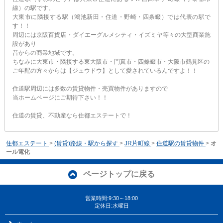
線）の駅です。
大東市に隣接する駅（鴻池新田・住道・野崎・四条畷）では代表の駅で
す！！
周辺には京阪百貨店・ダイエーグルメシティ・イズミヤ等々の大型商業施
設があり
昔からの商業地域です。
ちなみに大東市・隣接する東大阪市・門真市・四條畷市・大阪市鶴見区の
ご年配の方々からは【ジュウドウ】として愛されているんですよ！！
住道駅周辺には多数の賃貸物件・売買物件がありますので
当ホームページにご期待下さい！！
住道の賃貸、不動産なら住都エステートで！
住都エステート
>
(賃貸)路線・駅から探す
>
JR片町線
>
住道駅の賃貸物件
>
オ
ール電化
ページトップに戻る
営業時間:9:30～18:00
定休日:水曜日