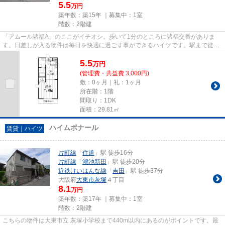
5.5
万円
築年数：築15年 ｜募集中：
1室
階数：2階建
「アムール諸福A」のここがイチオシ。歩いて1分のところに諸福交番がありま
す。日差しが入る物件は毎日を快適に過ごす事ができるハイツです。駅まで徒歩
7分なので、アクセスの良い物件...
5.5
万
円
(管理費・共益費 3,000円)
敷：0ヶ月｜礼：1ヶ月
所在階：1階
間取り：1DK
面積：29.81㎡
ハイムボナール
賃貸｜ハイツ
片町線
「
住道
」駅 徒歩16分
片町線
「
鴻池新田
」駅 徒歩20分
近鉄けいはんな線
「
吉田
」駅 徒歩37分
大阪府
大東市
灰塚
４丁目
8.1
万円
築年数：築17年 ｜募集中：
1室
階数：2階建
こちらの物件は大東市立 灰塚小学校まで440m以内にあるのがポイントです。最