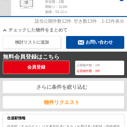
所在階：1階
間取り：2LDK
面積：55.11㎡
該当公開件数
12
件 空き数
13
件
1-12
件表示
チェックした物件をまとめて
検討リストに追加
お問い合わせ
無料会員登録はこちら
公開物件数：
0
件
会員登録
会員物件数：
0
件
さらに条件を絞り込む
物件リクエスト
住道駅情報
住道駅（すみのどう）は大東市住道にあるＪＲ西日本-片町線（学研都市