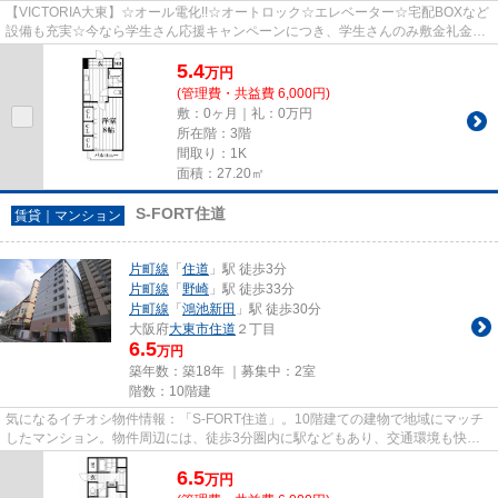
【VICTORIA大東】☆オール電化!!☆オートロック☆エレベーター☆宅配BOXなど
設備も充実☆今なら学生さん応援キャンペーンにつき、学生さんのみ敷金礼金0
円！お早めにお問い合わせくださいね☆
5.4
万
円
(管理費・共益費 6,000円)
敷：0ヶ月｜礼：0万円
所在階：3階
間取り：1K
面積：27.20㎡
S-FORT住道
賃貸｜マンション
片町線
「
住道
」駅 徒歩3分
片町線
「
野崎
」駅 徒歩33分
片町線
「
鴻池新田
」駅 徒歩30分
大阪府
大東市
住道
２丁目
6.5
万円
築年数：築18年 ｜募集中：
2室
階数：10階建
気になるイチオシ物件情報：「S-FORT住道」。10階建ての建物で地域にマッチ
したマンション。物件周辺には、徒歩3分圏内に駅などもあり、交通環境も快適
です。設備良し・外観良しのイチ...
6.5
万
円