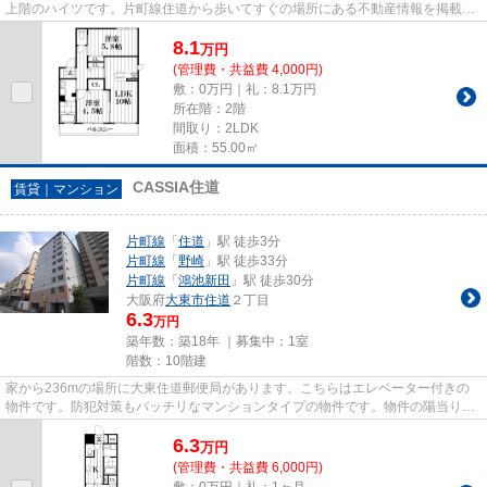
上階のハイツです。片町線住道から歩いてすぐの場所にある不動産情報を掲載し
ております。賃貸物件をお求め...
8.1
万
円
(管理費・共益費 4,000円)
敷：0万円｜礼：8.1万円
所在階：2階
間取り：2LDK
面積：55.00㎡
CASSIA住道
賃貸｜マンション
片町線
「
住道
」駅 徒歩3分
片町線
「
野崎
」駅 徒歩33分
片町線
「
鴻池新田
」駅 徒歩30分
大阪府
大東市
住道
２丁目
6.3
万円
築年数：築18年 ｜募集中：
1室
階数：10階建
家から236mの場所に大東住道郵便局があります。こちらはエレベーター付きの
物件です。防犯対策もバッチリなマンションタイプの物件です。物件の陽当りも
良く、昼間には照明要らずで経...
6.3
万
円
(管理費・共益費 6,000円)
敷：0万円｜礼：1ヶ月