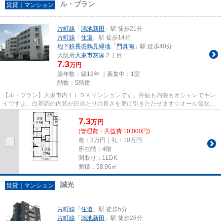
ル・ブラン
賃貸｜マンション
片町線
「
鴻池新田
」駅 徒歩21分
片町線
「
住道
」駅 徒歩14分
地下鉄長堀鶴見緑地
「
門真南
」駅 徒歩40分
大阪府
大東市
灰塚
２丁目
7.3
万円
築年数：築19年 ｜募集中：
1室
階数：5階建
【ル・ブラン】大東市内１ＬＤＫマンションです。外観も内装もオシャレでキレ
イですよ。白基調の内装が日当たりの良さを更に引きたたせます☆オール電化で
システムキッチン！設備も充実...
7.3
万
円
(管理費・共益費 10,000円)
敷：3万円｜礼：10万円
所在階：4階
間取り：1LDK
面積：58.96㎡
誠光
賃貸｜マンション
片町線
「
住道
」駅 徒歩5分
片町線
「
鴻池新田
」駅 徒歩28分