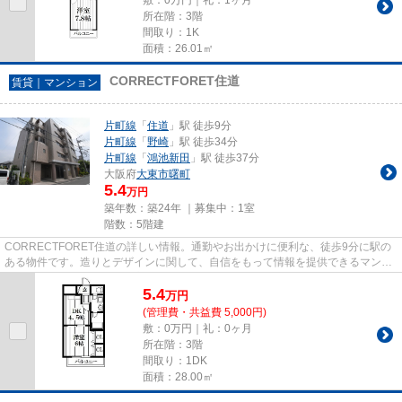
所在階：3階
間取り：1K
面積：26.01㎡
CORRECTFORET住道
賃貸｜マンション
片町線
「
住道
」駅 徒歩9分
片町線
「
野崎
」駅 徒歩34分
片町線
「
鴻池新田
」駅 徒歩37分
大阪府
大東市
曙町
5.4
万円
築年数：築24年 ｜募集中：
1室
階数：5階建
CORRECTFORET住道の詳しい情報。通勤やお出かけに便利な、徒歩9分に駅の
ある物件です。造りとデザインに関して、自信をもって情報を提供できるマンシ
ョンです。暖かな陽射しが心地よい...
5.4
万
円
(管理費・共益費 5,000円)
敷：0万円｜礼：0ヶ月
所在階：3階
間取り：1DK
面積：28.00㎡