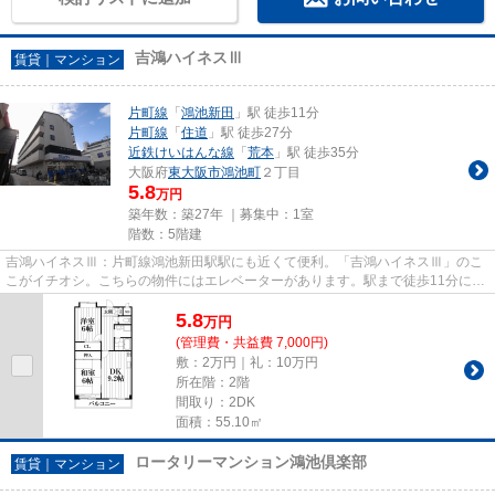
吉鴻ハイネスⅢ
賃貸｜マンション
片町線
「
鴻池新田
」駅 徒歩11分
片町線
「
住道
」駅 徒歩27分
近鉄けいはんな線
「
荒本
」駅 徒歩35分
大阪府
東大阪市
鴻池町
２丁目
5.8
万円
築年数：築27年 ｜募集中：
1室
階数：5階建
吉鴻ハイネスⅢ：片町線鴻池新田駅駅にも近くて便利。「吉鴻ハイネスⅢ」のこ
こがイチオシ。こちらの物件にはエレベーターがあります。駅まで徒歩11分に立
地する物件です。できるだけ早...
5.8
万
円
(管理費・共益費 7,000円)
敷：2万円｜礼：10万円
所在階：2階
間取り：2DK
面積：55.10㎡
ロータリーマンション鴻池倶楽部
賃貸｜マンション