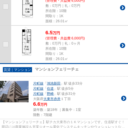
(管理費・共益費 6,000円)
敷：0万円｜礼：0万円
所在階：10階
間取り：1K
面積：26.01㎡
6.5
万
円
(管理費・共益費 6,000円)
敷：0万円｜礼：0ヶ月
所在階：10階
間取り：1K
面積：26.01㎡
マンションフェリーチェ
賃貸｜マンション
片町線
「
鴻池新田
」駅 徒歩33分
片町線
「
住道
」駅 徒歩5分
片町線
「
野崎
」駅 徒歩31分
大阪府
大東市
赤井
１丁目
6.6
万円
築年数：築18年 ｜募集中：
1室
階数：7階建
【マンションフェリーチェ】駅チカ大東市の１Ｋマンションです。住道駅すぐ！
周辺には商業施設も充実☆オール電化でシステムキッチンやウォシュレットな