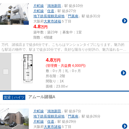
片町線
「
鴻池新田
」駅 徒歩10分
片町線
「
住道
」駅 徒歩27分
地下鉄長堀鶴見緑地
「
門真南
」駅 徒歩31分
大阪府
大東市
諸福
５丁目
4.8
万円
築年数：築23年 ｜募集中：
1室
階数：4階建
万代 諸福店まで徒歩6分です。こちらはマンションタイプになります。魅力的
な駅近の物件で、駅まで徒歩10分です。良好な陽当りが好評の、魅力溢れる一押
しの物件となっています。住都...
4.8
万
円
(管理費・共益費 4,000円)
敷：0ヶ月｜礼：0ヶ月
所在階：2階
間取り：1K
面積：23.00㎡
アムール諸福A
賃貸｜ハイツ
片町線
「
鴻池新田
」駅 徒歩7分
地下鉄長堀鶴見緑地
「
門真南
」駅 徒歩26分
片町線
「
住道
」駅 徒歩29分
大阪府
大東市
諸福
５丁目