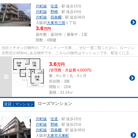
片町線
「
住道
」駅 徒歩15分
片町線
「
野崎
」駅 徒歩24分
片町線
「
四条畷
」駅 徒歩36分
大阪府
大東市
三箇
１丁目
3.6
万円
築年数：築38年 ｜募集中：
1室
階数：4階建
当社イチオシの物件の「アメニティー大東」。ぜひ一度ご覧ください。ローソン
氷野店が489mにある物件です。こちらの物件はマンションです。駅近くに立地
する物件で、徒歩15分程でアク...
3.6
万
円
(管理費・共益費 4,000円)
敷：0ヶ月｜礼：0ヶ月
所在階：3階
間取り：2DK
面積：31.24㎡
ローズマンション
賃貸｜マンション
片町線
「
住道
」駅 徒歩15分
片町線
「
野崎
」駅 徒歩25分
片町線
「
四条畷
」駅 徒歩36分
大阪府
大東市
大東町