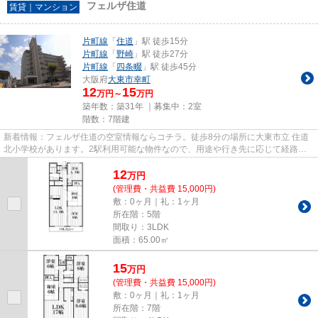
フェルザ住道
賃貸｜マンション
片町線
「
住道
」駅 徒歩15分
片町線
「
野崎
」駅 徒歩27分
片町線
「
四条畷
」駅 徒歩45分
大阪府
大東市
幸町
12
15
万円～
万円
築年数：築31年 ｜募集中：
2室
階数：7階建
新着情報：フェルザ住道の空室情報ならコチラ。徒歩8分の場所に大東市立 住道
北小学校があります。2駅利用可能な物件なので、用途や行き先に応じて経路を
選択できます。こちらはマンシ...
12
万
円
(管理費・共益費 15,000円)
敷：0ヶ月｜礼：1ヶ月
所在階：5階
間取り：3LDK
面積：65.00㎡
15
万
円
(管理費・共益費 15,000円)
敷：0ヶ月｜礼：1ヶ月
所在階：7階