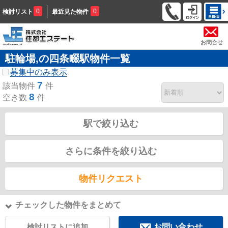
0
0
検討リスト
最近見た物件
お問合せ
駐輪場,の四条畷駅物件一覧
募集中のみ表示
7
該当物件
件
8
空き数
件
駅で絞り込む
さらに条件を絞り込む
物件リクエスト
チェックした物件をまとめて
検討リストに追加
お問い合わせ