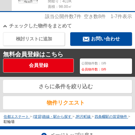
間取り：4LDK
面積：98.00㎡
該当公開件数
7
件 空き数
8
件
1-7
件表示
チェックした物件をまとめて
検討リストに追加
お問い合わせ
無料会員登録はこちら
公開物件数：
0
件
会員登録
会員物件数：
0
件
さらに条件を絞り込む
物件リクエスト
住都エステート
>
(賃貸)路線・駅から探す
>
JR片町線
>
四条畷駅の賃貸物件
>
駐輪場