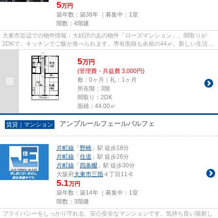
5
万円
築年数：築38年 ｜募集中：
1室
階数：4階建
大東市近辺での物件情報：大好評のあの物件「ローズマンション」。間取りが
2DKで、キッチンでご飯が食べられます。専有面積も余裕の44㎡。新しい生活
に、5万円のお住まいはいかがでし...
5
万
円
(管理費・共益費 3,000円)
敷：0ヶ月｜礼：1ヶ月
所在階：3階
間取り：2DK
面積：44.00㎡
アンプルールフェールパルフェ
賃貸｜マンション
片町線
「
野崎
」駅 徒歩18分
片町線
「
住道
」駅 徒歩26分
片町線
「
四条畷
」駅 徒歩30分
大阪府
大東市
三箇
４丁目11-6
5.1
万円
築年数：築14年 ｜募集中：
1室
階数：3階建
プライバシーをしっかり守れる、安心安全なマンションです。気持ち良い陽射し