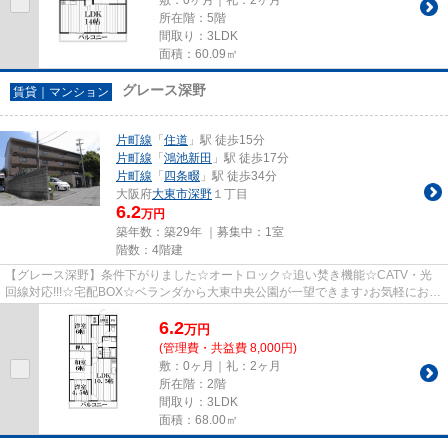
所在階：5階
間取り：3LDK
面積：60.09㎡
グレース深野
賃貸｜マンション
片町線
「
住道
」駅 徒歩15分
片町線
「
鴻池新田
」駅 徒歩17分
片町線
「
四条畷
」駅 徒歩34分
大阪府
大東市
深野
１丁目
6.2
万円
築年数：築29年 ｜募集中：
1室
階数：4階建
【グレース深野】条件下がりました☆オートロック☆追い焚き機能☆CATV・光
回線対応!!!☆宅配BOX☆ベランダから大東中央公園が一望できます♪お気軽にお問
い合わせ下さい!!!
6.2
万
円
(管理費・共益費 8,000円)
敷：0ヶ月｜礼：2ヶ月
所在階：2階
間取り：3LDK
面積：68.00㎡