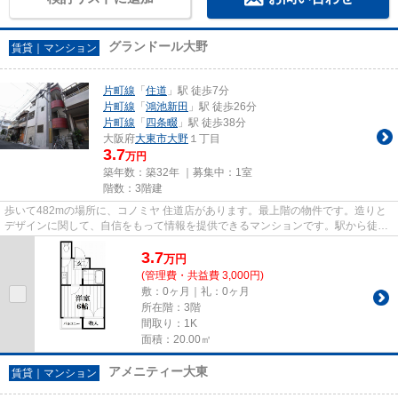
グランドール大野
賃貸｜マンション
片町線
「
住道
」駅 徒歩7分
片町線
「
鴻池新田
」駅 徒歩26分
片町線
「
四条畷
」駅 徒歩38分
大阪府
大東市
大野
１丁目
3.7
万円
築年数：築32年 ｜募集中：
1室
階数：3階建
歩いて482mの場所に、コノミヤ 住道店があります。最上階の物件です。造りと
デザインに関して、自信をもって情報を提供できるマンションです。駅から徒歩
7分の物件で、電車での通勤に...
3.7
万
円
(管理費・共益費 3,000円)
敷：0ヶ月｜礼：0ヶ月
所在階：3階
間取り：1K
面積：20.00㎡
アメニティー大東
賃貸｜マンション