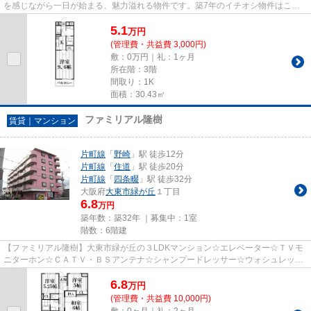
を感じながら一日が始まる、魅力溢れる物件です。築7年のイチオシ物件はこち
らです。大東市エリアと片町線...
5.1
万
円
(管理費・共益費 3,000円)
敷：0万円｜礼：1ヶ月
所在階：3階
間取り：1K
面積：30.43㎡
ファミリアル隆樹
賃貸｜マンション
片町線
「
野崎
」駅 徒歩12分
片町線
「
住道
」駅 徒歩20分
片町線
「
四条畷
」駅 徒歩32分
大阪府
大東市
緑が丘
１丁目
6.8
万円
築年数：築32年 ｜募集中：
1室
階数：6階建
【ファミリアル隆樹】大東市緑が丘の３LDKマンション☆エレベーター☆ＴＶモ
ニターホン☆ＣＡＴＶ・ＢＳアンテナ☆シャンプードレッサー☆ウォシュレット
☆室内洗濯機置場有り☆ペット相談♪♪...
6.8
万
円
(管理費・共益費 10,000円)
敷：0ヶ月｜礼：2ヶ月