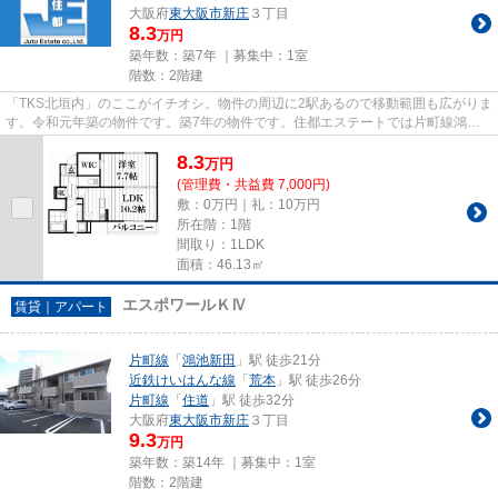
大阪府
東大阪市
新庄
３丁目
8.3
万円
築年数：築7年 ｜募集中：
1室
階数：2階建
「TKS北垣内」のここがイチオシ。物件の周辺に2駅あるので移動範囲も広がりま
す。令和元年築の物件です。築7年の物件です。住都エステートでは片町線鴻池
新田駅に近く、交通アクセス良...
8.3
万
円
(管理費・共益費 7,000円)
敷：0万円｜礼：10万円
所在階：1階
間取り：1LDK
面積：46.13㎡
エスポワールＫⅣ
賃貸｜アパート
片町線
「
鴻池新田
」駅 徒歩21分
近鉄けいはんな線
「
荒本
」駅 徒歩26分
片町線
「
住道
」駅 徒歩32分
大阪府
東大阪市
新庄
３丁目
9.3
万円
築年数：築14年 ｜募集中：
1室
階数：2階建