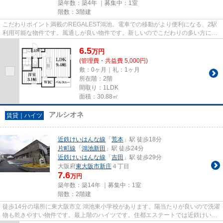
築年数：築4年 ｜募集中：
1室
階数：3階建
こだわりポイント満載のREGALEST鴻池。電車での移動がより便利になる、2駅
利用可能な物件です。風通しが良い物件です。新しいのでこだわりの多い方にも
おすすめの築浅物件です。できる...
6.5
万
円
(管理費・共益費 5,000円)
敷：0ヶ月｜礼：1ヶ月
所在階：2階
間取り：1LDK
面積：30.88㎡
アルシオネ
賃貸｜ハイツ
近鉄けいはんな線
「
荒本
」駅 徒歩18分
片町線
「
鴻池新田
」駅 徒歩24分
近鉄けいはんな線
「
吉田
」駅 徒歩29分
大阪府
東大阪市
新庄
４丁目
7.6
万円
築年数：築14年 ｜募集中：
1室
階数：2階建
徒歩14分の場所に東大阪市立 鴻池東小学校があります。陽当たりが良いので洗濯
物も乾きやすい物件です。最上階のハイツです。住都エステートでは近鉄けいは