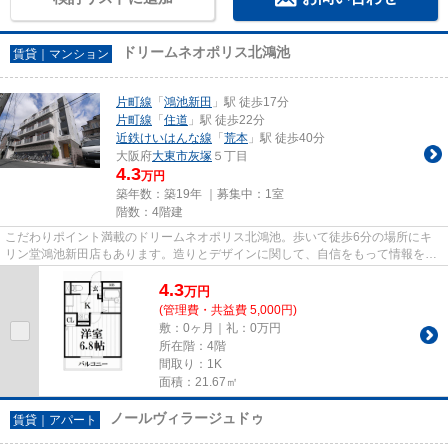
ドリームネオポリス北鴻池
賃貸｜マンション
片町線
「
鴻池新田
」駅 徒歩17分
片町線
「
住道
」駅 徒歩22分
近鉄けいはんな線
「
荒本
」駅 徒歩40分
大阪府
大東市
灰塚
５丁目
4.3
万円
築年数：築19年 ｜募集中：
1室
階数：4階建
こだわりポイント満載のドリームネオポリス北鴻池。歩いて徒歩6分の場所にキ
リン堂鴻池新田店もあります。造りとデザインに関して、自信をもって情報を提
供できるマンションです。2駅...
4.3
万
円
(管理費・共益費 5,000円)
敷：0ヶ月｜礼：0万円
所在階：4階
間取り：1K
面積：21.67㎡
ノールヴィラージュドゥ
賃貸｜アパート