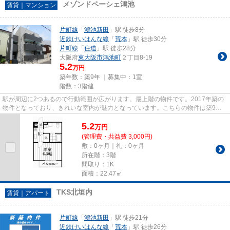
メゾンドペーシェ鴻池
賃貸｜マンション
片町線
「
鴻池新田
」駅 徒歩8分
近鉄けいはんな線
「
荒本
」駅 徒歩30分
片町線
「
住道
」駅 徒歩28分
大阪府
東大阪市
鴻池町
２丁目8-19
5.2
万円
築年数：築9年 ｜募集中：
1室
階数：3階建
駅が周辺に2つあるので行動範囲が広がります。最上階の物件です。2017年築の
物件となっており、きれいな室内が魅力となっています。こちらの物件は築9年
ですが、充実の設備が整ってい...
5.2
万
円
(管理費・共益費 3,000円)
敷：0ヶ月｜礼：0ヶ月
所在階：3階
間取り：1K
面積：22.47㎡
TKS北垣内
賃貸｜アパート
片町線
「
鴻池新田
」駅 徒歩21分
近鉄けいはんな線
「
荒本
」駅 徒歩26分