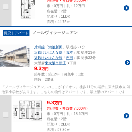
(管理費・共益費 6,500円)
敷：0万円｜礼：12万円
所在階：2階
間取り：1LDK
面積：44.75㎡
ノールヴィラージュアン
賃貸｜アパート
片町線
「
鴻池新田
」駅 徒歩21分
近鉄けいはんな線
「
荒本
」駅 徒歩23分
近鉄けいはんな線
「
吉田
」駅 徒歩33分
大阪府
東大阪市
新庄
３丁目
9.3
万円
築年数：築12年 ｜募集中：
1室
階数：2階建
「ノールヴィラージュアン」のここがイチオシ。徒歩11分の場所に東大阪市立 鴻
池東小学校があります。こちらの物件はアパートです。最上階のアパートです。
住都エステートでお客様の希...
9.3
万
円
(管理費・共益費 7,000円)
敷：0万円｜礼：18.6万円
所在階：2階
間取り：2LDK
面積：57.86㎡