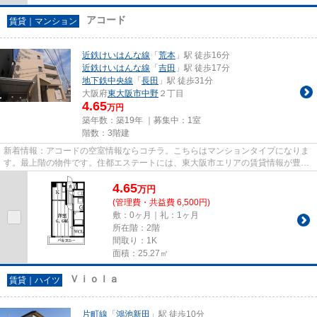
アコード
賃貸｜マンション
近鉄けいはんな線
「
荒本
」駅 徒歩16分
近鉄けいはんな線
「
吉田
」駅 徒歩17分
地下鉄中央線
「
長田
」駅 徒歩31分
大阪府
東大阪市
中野
２丁目
4.65
万円
築年数：築19年 ｜募集中：
1室
階数：3階建
新着情報：アコードの空室情報ならコチラ。こちらはマンションタイプになりま
す。最上階の物件です。住都エステートには、東大阪市エリアの賃貸情報が豊富
です。もちろん、店舗へのご...
4.65
万
円
(管理費・共益費 6,500円)
敷：0ヶ月｜礼：1ヶ月
所在階：2階
間取り：1K
面積：25.27㎡
Ｖｉｏｌａ
賃貸｜ハイツ
片町線
「
鴻池新田
」駅 徒歩10分