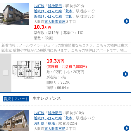
片町線
「
鴻池新田
」駅 徒歩21分
近鉄けいはんな線
「
荒本
」駅 徒歩23分
近鉄けいはんな線
「
吉田
」駅 徒歩33分
大阪府
東大阪市
新庄
３丁目
10.3
万円
築年数：築12年 ｜募集中：
1室
階数：2階建
新着情報：ノールヴィラージュドゥの空室情報ならコチラ。こちらの物件は東大
阪市立 成和小学校が715m以内にあります。こちらの物件はアパートです。物件
情報を数多く取り揃えている当...
10.3
万
円
(管理費・共益費 7,000円)
敷：0万円｜礼：20万円
所在階：2階
間取り：3LDK
面積：66.64㎡
ネオレジデンス
賃貸｜アパート
片町線
「
鴻池新田
」駅 徒歩10分
近鉄けいはんな線
「
荒本
」駅 徒歩27分
片町線
「
徳庵
」駅 徒歩22分
大阪府
東大阪市
三島
２丁目