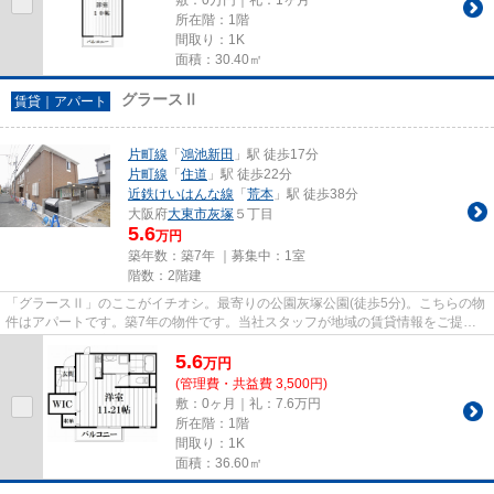
所在階：1階
間取り：1K
面積：30.40㎡
グラースⅡ
賃貸｜アパート
片町線
「
鴻池新田
」駅 徒歩17分
片町線
「
住道
」駅 徒歩22分
近鉄けいはんな線
「
荒本
」駅 徒歩38分
大阪府
大東市
灰塚
５丁目
5.6
万円
築年数：築7年 ｜募集中：
1室
階数：2階建
「グラースⅡ」のここがイチオシ。最寄りの公園灰塚公園(徒歩5分)。こちらの物
件はアパートです。築7年の物件です。当社スタッフが地域の賃貸情報をご提供
いたします。お客様のこだわり...
5.6
万
円
(管理費・共益費 3,500円)
敷：0ヶ月｜礼：7.6万円
所在階：1階
間取り：1K
面積：36.60㎡