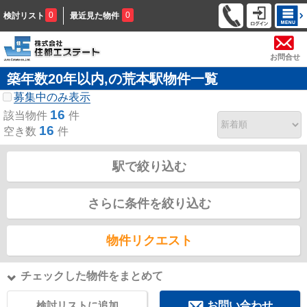
0
0
検討リスト
最近見た物件
お問合せ
築年数20年以内,の荒本駅物件一覧
募集中のみ表示
16
該当物件
件
16
空き数
件
駅で絞り込む
さらに条件を絞り込む
物件リクエスト
チェックした物件をまとめて
検討リストに追加
お問い合わせ