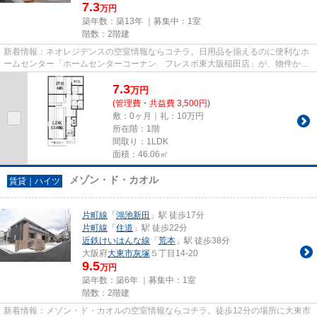
7.3
万円
築年数：築13年 ｜募集中：
1室
階数：2階建
新着情報：ネオレジデンスの空室情報ならコチラ。日用品を揃えるのに便利なホ
ームセンター「ホームセンターコーナン フレスポ東大阪稲田店」が、物件から
209mのところにあります。こ...
7.3
万
円
(管理費・共益費 3,500円)
敷：0ヶ月｜礼：10万円
所在階：1階
間取り：1LDK
面積：46.06㎡
メゾン・ド・カオル
賃貸｜ハイツ
片町線
「
鴻池新田
」駅 徒歩17分
片町線
「
住道
」駅 徒歩22分
近鉄けいはんな線
「
荒本
」駅 徒歩38分
大阪府
大東市
灰塚
５丁目14-20
9.5
万円
築年数：築6年 ｜募集中：
1室
階数：2階建
新着情報：メゾン・ド・カオルの空室情報ならコチラ。徒歩12分の場所に大東市