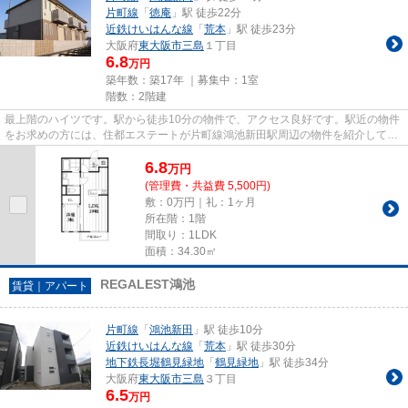
片町線
「
徳庵
」駅 徒歩22分
近鉄けいはんな線
「
荒本
」駅 徒歩23分
大阪府
東大阪市
三島
１丁目
6.8
万円
築年数：築17年 ｜募集中：
1室
階数：2階建
最上階のハイツです。駅から徒歩10分の物件で、アクセス良好です。駅近の物件
をお求めの方には、住都エステートが片町線鴻池新田駅周辺の物件を紹介してお
ります。
6.8
万
円
(管理費・共益費 5,500円)
敷：0万円｜礼：1ヶ月
所在階：1階
間取り：1LDK
面積：34.30㎡
REGALEST鴻池
賃貸｜アパート
片町線
「
鴻池新田
」駅 徒歩10分
近鉄けいはんな線
「
荒本
」駅 徒歩30分
地下鉄長堀鶴見緑地
「
鶴見緑地
」駅 徒歩34分
大阪府
東大阪市
三島
３丁目
6.5
万円