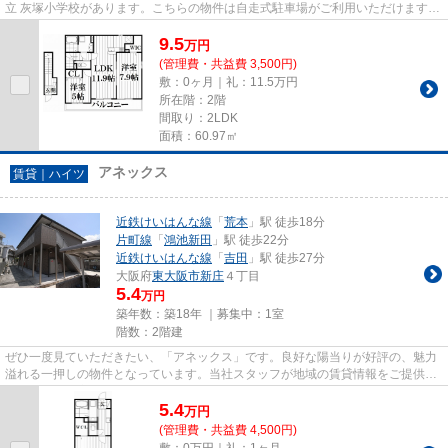
立 灰塚小学校があります。こちらの物件は自走式駐車場がご利用いただけます。
しっかりとした造りが自慢の...
9.5
万
円
(管理費・共益費 3,500円)
敷：0ヶ月｜礼：11.5万円
所在階：2階
間取り：2LDK
面積：60.97㎡
アネックス
賃貸｜ハイツ
近鉄けいはんな線
「
荒本
」駅 徒歩18分
片町線
「
鴻池新田
」駅 徒歩22分
近鉄けいはんな線
「
吉田
」駅 徒歩27分
大阪府
東大阪市
新庄
４丁目
5.4
万円
築年数：築18年 ｜募集中：
1室
階数：2階建
ぜひ一度見ていただきたい、「アネックス」です。良好な陽当りが好評の、魅力
溢れる一押しの物件となっています。当社スタッフが地域の賃貸情報をご提供い
たします。お客様のこだわり...
5.4
万
円
(管理費・共益費 4,500円)
敷：0万円｜礼：1ヶ月