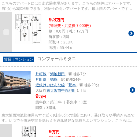
こちらのアパートには自走式駐車場があります。こちらの物件はアパートです。
自宅から2駅利用できる、利便性の高いアパートです。最上階のアパートです。
片町線鴻池新田駅から歩いてす...
9.3
万
円
(管理費・共益費 7,000円)
敷：0万円｜礼：12万円
所在階：2階
間取り：2LDK
面積：55.44㎡
コンフォールミタニ
賃貸｜マンション
片町線
「
鴻池新田
」駅 徒歩7分
片町線
「
徳庵
」駅 徒歩24分
近鉄けいはんな線
「
荒本
」駅 徒歩29分
大阪府
東大阪市
中鴻池町
１丁目
9
万円
築年数：築11年 ｜募集中：
1室
階数：3階建
東大阪西鴻池郵便局もすぐ近く(徒歩6分)の場所にあり、受け取りや手続きも楽で
す。いつでも快適空間を味わえる通風良好な気持ちよいマンション。こちらはマ
ンションタイプになります。...
9
万
円