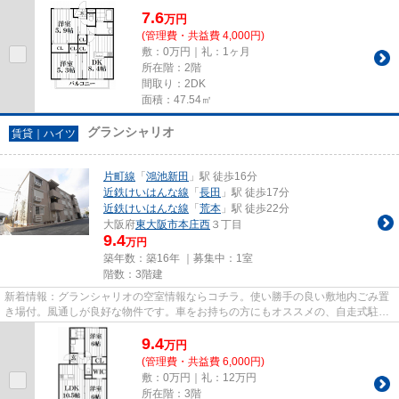
んな線荒本駅に近く、交通ア...
7.6
万
円
(管理費・共益費 4,000円)
敷：0万円｜礼：1ヶ月
所在階：2階
間取り：2DK
面積：47.54㎡
グランシャリオ
賃貸｜ハイツ
片町線
「
鴻池新田
」駅 徒歩16分
近鉄けいはんな線
「
長田
」駅 徒歩17分
近鉄けいはんな線
「
荒本
」駅 徒歩22分
大阪府
東大阪市
本庄西
３丁目
9.4
万円
築年数：築16年 ｜募集中：
1室
階数：3階建
新着情報：グランシャリオの空室情報ならコチラ。使い勝手の良い敷地内ごみ置
き場付。風通しが良好な物件です。車をお持ちの方にもオススメの、自走式駐車
場を利用できる物件です。で...
9.4
万
円
(管理費・共益費 6,000円)
敷：0万円｜礼：12万円
所在階：3階