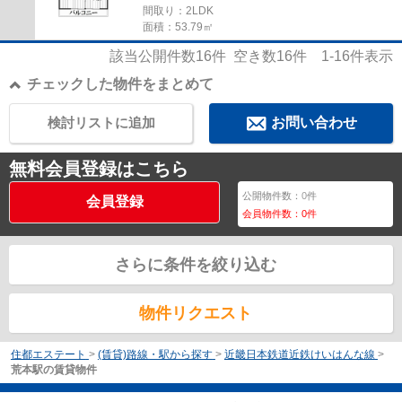
間取り：2LDK
面積：53.79㎡
該当公開件数
16
件 空き数
16
件
1-16
件表示
チェックした物件をまとめて
検討リストに追加
お問い合わせ
無料会員登録はこちら
公開物件数：
0
件
会員登録
会員物件数：
0
件
さらに条件を絞り込む
物件リクエスト
住都エステート
>
(賃貸)路線・駅から探す
>
近畿日本鉄道近鉄けいはんな線
>
荒本駅の賃貸物件