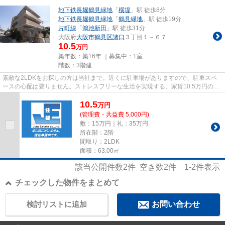
地下鉄長堀鶴見緑地
「
横堤
」駅 徒歩8分
地下鉄長堀鶴見緑地
「
鶴見緑地
」駅 徒歩19分
片町線
「
鴻池新田
」駅 徒歩31分
大阪府
大阪市鶴見区
諸口
３丁目１－６７
10.5
万円
築年数：築16年 ｜募集中：
1室
階数：3階建
素敵な2LDKをお探しの方は当社まで。近くに駐車場がありますので、駐車スペ
ースの心配は要りません。ストレスフリーな生活を実現する、家賃10.5万円のお
部屋。当社スタッフの豊富な経...
10.5
万
円
(管理費・共益費 5,000円)
敷：15万円｜礼：35万円
所在階：2階
間取り：2LDK
面積：63.00㎡
該当公開件数
2
件 空き数
2
件
1-2
件表示
チェックした物件をまとめて
検討リストに追加
お問い合わせ