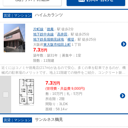
ハイムカランツ
賃貸｜マンション
片町線
「
徳庵
」駅 徒歩2分
地下鉄中央線
「
高井田
」駅 徒歩25分
地下鉄長堀鶴見緑地
「
横堤
」駅 徒歩25分
大阪府
東大阪市
稲田上町
１丁目
7.3
万円
築年数：築31年 ｜募集中：
1室
階数：11階建
近くにはコノミヤ徳庵店(217m)があるので安心。多くの車を駐車できるのが、機
械式の駐車場のメリットです。地上11階建ての物件をご紹介。コンクリート躯体
で隙間がなく、気密性や断熱...
7.3
万
円
(管理費・共益費 9,000円)
敷：10万円｜礼：5万円
所在階：2階
間取り：3LDK
面積：58.14㎡
サンルネス鶴見
賃貸｜マンション