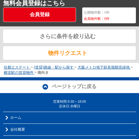
無料会員登録はこちら
公開物件数：
0
件
会員登録
会員物件数：
0
件
さらに条件を絞り込む
物件リクエスト
住都エステート
>
(賃貸)路線・駅から探す
>
大阪メトロ地下鉄長堀鶴見緑地
>
横堤駅の賃貸物件
>
南向き
ページトップに戻る
営業時間:9:30～18:00
定休日:水曜日
ホーム
会社概要