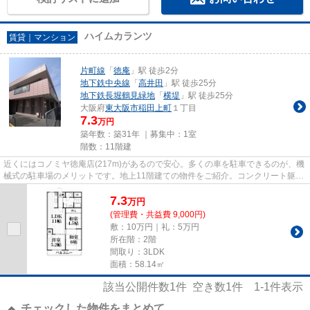
ハイムカランツ
賃貸｜マンション
片町線
「
徳庵
」駅 徒歩2分
地下鉄中央線
「
高井田
」駅 徒歩25分
地下鉄長堀鶴見緑地
「
横堤
」駅 徒歩25分
大阪府
東大阪市
稲田上町
１丁目
7.3
万円
築年数：築31年 ｜募集中：
1室
階数：11階建
近くにはコノミヤ徳庵店(217m)があるので安心。多くの車を駐車できるのが、機
械式の駐車場のメリットです。地上11階建ての物件をご紹介。コンクリート躯体
で隙間がなく、気密性や断熱...
7.3
万
円
(管理費・共益費 9,000円)
敷：10万円｜礼：5万円
所在階：2階
間取り：3LDK
面積：58.14㎡
該当公開件数
1
件 空き数
1
件
1-1
件表示
チェックした物件をまとめて