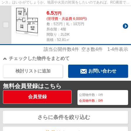
ンス」はいかがでしょうか。地震や火災の対策をしたいのであれば、RC構造で安
心生活を送りましょう。駅ま...
6.5
万
円
(管理費・共益費 6,000円)
敷：5万円｜礼：10万円
所在階：4階
間取り：2LDK
面積：52.81㎡
該当公開件数
4
件 空き数
4
件
1-4
件表示
チェックした物件をまとめて
検討リストに追加
お問い合わせ
無料会員登録はこちら
公開物件数：
0
件
会員登録
会員物件数：
0
件
さらに条件を絞り込む