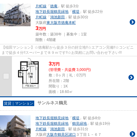
片町線
「
徳庵
」駅 徒歩3分
地下鉄長堀鶴見緑地
「
横堤
」駅 徒歩22分
片町線
「
鴻池新田
」駅 徒歩30分
大阪府
東大阪市
徳庵本町
3
万円
築年数：築38年 ｜募集中：
1室
階数：4階建
【稲田マンション】☆徳庵駅から徒歩３分の好立地!!☆エアコン完備!!☆コンビニ
まで徒歩４分!!スーパーまで８９ｍです!!☆お気軽にお問い合わせ下さい!!!
3
万
円
(管理費・共益費 3,000円)
敷：0ヶ月｜礼：0万円
所在階：2階
間取り：1K
面積：18.60㎡
サンルネス鶴見
賃貸｜マンション
地下鉄長堀鶴見緑地
「
横堤
」駅 徒歩8分
地下鉄長堀鶴見緑地
「
鶴見緑地
」駅 徒歩19分
片町線
「
鴻池新田
」駅 徒歩31分
大阪府
大阪市鶴見区
諸口
３丁目１－６７