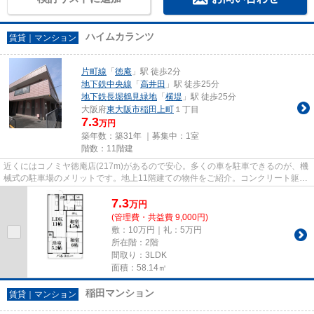
ハイムカランツ
賃貸｜マンション
片町線
「
徳庵
」駅 徒歩2分
地下鉄中央線
「
高井田
」駅 徒歩25分
地下鉄長堀鶴見緑地
「
横堤
」駅 徒歩25分
大阪府
東大阪市
稲田上町
１丁目
7.3
万円
築年数：築31年 ｜募集中：
1室
階数：11階建
近くにはコノミヤ徳庵店(217m)があるので安心。多くの車を駐車できるのが、機
械式の駐車場のメリットです。地上11階建ての物件をご紹介。コンクリート躯体
で隙間がなく、気密性や断熱...
7.3
万
円
(管理費・共益費 9,000円)
敷：10万円｜礼：5万円
所在階：2階
間取り：3LDK
面積：58.14㎡
稲田マンション
賃貸｜マンション