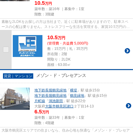
10.5
万円
築年数：築16年 ｜募集中：
1室
階数：3階建
素敵な2LDKをお探しの方は当社まで。近くに駐車場がありますので、駐車スペ
ースの心配は要りません。ストレスフリーな生活を実現する、家賃10.5万円のお
部屋。当社スタッフの豊富な経...
10.5
万
円
(管理費・共益費 5,000円)
敷：15万円｜礼：35万円
所在階：2階
間取り：2LDK
面積：63.00㎡
メゾン・ド・プレセアンス
賃貸｜マンション
地下鉄長堀鶴見緑地
「
横堤
」駅 徒歩15分
地下鉄長堀鶴見緑地
「
鶴見緑地
」駅 徒歩15分
片町線
「
鴻池新田
」駅 徒歩22分
大阪府
大阪市鶴見区
諸口
２丁目14-13
6.5
万円
築年数：築33年 ｜募集中：
1室
階数：4階建
大阪市鶴見区エリアでの住まいなら、住み心地も快適な「メゾン・ド・プレセア