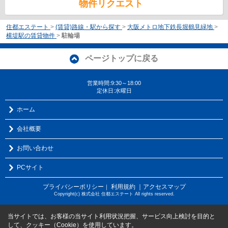
物件リクエスト
住都エステート
>
(賃貸)路線・駅から探す
>
大阪メトロ地下鉄長堀鶴見緑地
>
横堤駅の賃貸物件
>
駐輪場
ページトップに戻る
営業時間:9:30～18:00
定休日:水曜日
ホーム
会社概要
お問い合わせ
PCサイト
プライバシーポリシー
利用規約
｜アクセスマップ
｜
Copyright(c) 株式会社 住都エステート All rights reserved.
当サイトでは、お客様の当サイト利用状況把握、サービス向上検討を目的と
して、クッキー（Cookie）を使用しています。