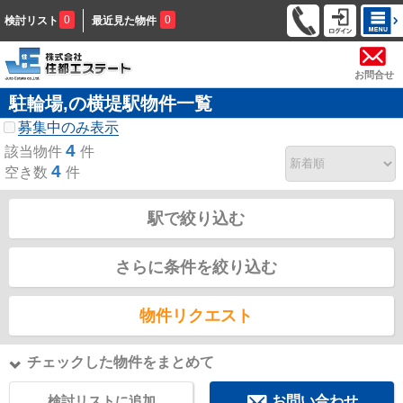
0
0
検討リスト
最近見た物件
お問合せ
駐輪場,の横堤駅物件一覧
募集中のみ表示
4
該当物件
件
4
空き数
件
駅で絞り込む
さらに条件を絞り込む
物件リクエスト
チェックした物件をまとめて
検討リストに追加
お問い合わせ