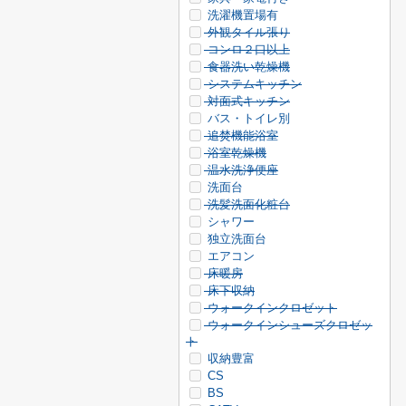
洗濯機置場有
外観タイル張り
コンロ２口以上
食器洗い乾燥機
システムキッチン
対面式キッチン
バス・トイレ別
追焚機能浴室
浴室乾燥機
温水洗浄便座
洗面台
洗髪洗面化粧台
シャワー
独立洗面台
エアコン
床暖房
床下収納
ウォークインクロゼット
ウォークインシューズクロゼッ
ト
収納豊富
CS
BS