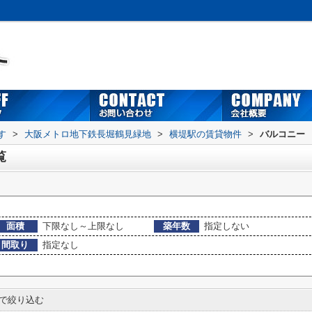
す
>
大阪メトロ地下鉄長堀鶴見緑地
>
横堤駅の賃貸物件
>
バルコニー
覧
面積
下限なし～上限なし
築年数
指定しない
間取り
指定なし
で絞り込む