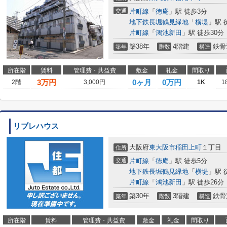
交通
片町線
「
徳庵
」駅 徒歩3分
地下鉄長堀鶴見緑地
「
横堤
」駅 
片町線
「
鴻池新田
」駅 徒歩30分
築38年
4階建
鉄骨
築年
階数
構造
所在階
賃料
管理費・共益費
敷金
礼金
間取り
3
万円
0ヶ月
0万円
2階
3,000円
1K
1
リブレハウス
大阪府
東大阪市
稲田上町
１丁目
住所
交通
片町線
「
徳庵
」駅 徒歩5分
地下鉄長堀鶴見緑地
「
横堤
」駅 
片町線
「
鴻池新田
」駅 徒歩26分
築30年
3階建
鉄骨
築年
階数
構造
所在階
賃料
管理費・共益費
敷金
礼金
間取り