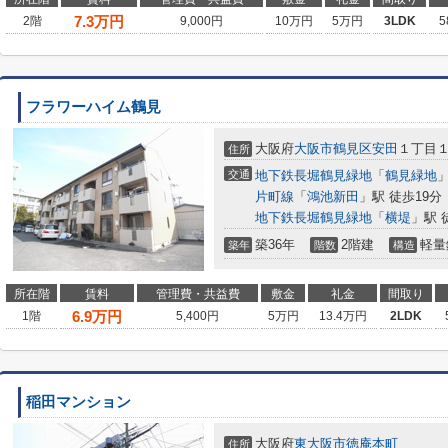
7.3
万円
2階
9,000円
10万円
5万円
3LDK
5
フラワーハイム鶴見
大阪府
大阪市鶴見区
安田
１丁目
住所
交通
地下鉄長堀鶴見緑地
「
鶴見緑地
」
片町線
「
鴻池新田
」駅 徒歩19分
地下鉄長堀鶴見緑地
「
横堤
」駅 
築36年
2階建
軽量
築年
階数
構造
所在階
賃料
管理費・共益費
敷金
礼金
間取り
6.9
万円
1階
5,400円
5万円
13.4万円
2LDK
稲田マンション
大阪府
東大阪市
徳庵本町
住所