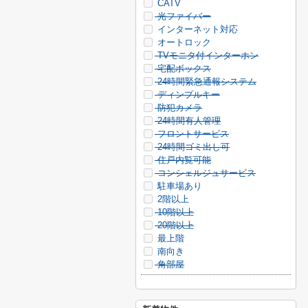
CATV
光ファイバー
インターネット対応
オートロック
TVモニタ付インターホン
宅配ボックス
24時間緊急通報システム
ディンプルキー
防犯カメラ
24時間有人管理
フロントサービス
24時間ゴミ出し可
住戸内覧可能
コンシェルジュサービス
駐車場あり
2階以上
10階以上
20階以上
最上階
南向き
角部屋