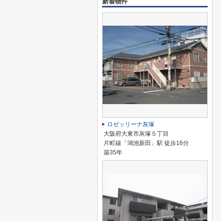
新着物件
ロゼッリーナ灰塚
大阪府大東市灰塚５丁目
片町線「鴻池新田」駅 徒歩16分
築35年