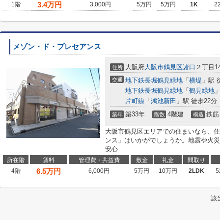
3.4
万円
1階
3,000円
5万円
5万円
1K
2
メゾン・ド・プレセアンス
大阪府
大阪市鶴見区
諸口
２丁目14
住所
交通
地下鉄長堀鶴見緑地
「
横堤
」駅 
地下鉄長堀鶴見緑地
「
鶴見緑地
」
片町線
「
鴻池新田
」駅 徒歩22分
築33年
4階建
鉄筋
築年
階数
構造
大阪市鶴見区エリアでの住まいなら、住
ンス」はいかがでしょうか。地震や火災
安心...
所在階
賃料
管理費・共益費
敷金
礼金
間取り
6.5
万円
4階
6,000円
5万円
10万円
2LDK
5
該