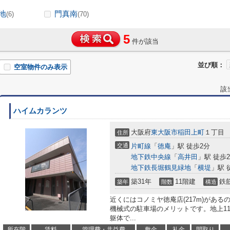
地
門真南
(6)
(70)
5
件が該当
並び順：
空室物件のみ表示
該
ハイムカランツ
大阪府
東大阪市
稲田上町
１丁目
住所
交通
片町線
「
徳庵
」駅 徒歩2分
地下鉄中央線
「
高井田
」駅 徒歩2
地下鉄長堀鶴見緑地
「
横堤
」駅 
築31年
11階建
鉄
築年
階数
構造
近くにはコノミヤ徳庵店(217m)があ
機械式の駐車場のメリットです。地上1
躯体で...
所在階
賃料
管理費・共益費
敷金
礼金
間取り