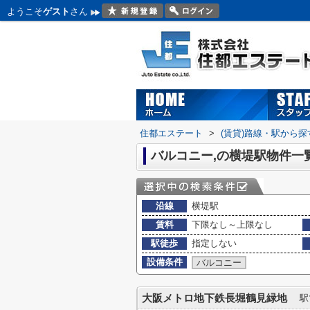
ようこそ
ゲスト
さん
住都エステート
>
(賃貸)路線・駅から探
バルコニー,の横堤駅物件一
沿線
横堤駅
賃料
下限なし～上限なし
駅徒歩
指定しない
設備条件
バルコニー
大阪メトロ地下鉄長堀鶴見緑地
駅