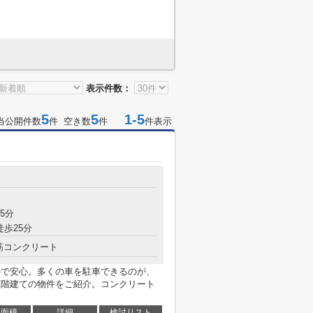
表示件数：
5
5
1-5
当公開件数
件 空き数
件
件表示
5分
徒歩25分
筋コンクリート
るので安心。多くの車を駐車できるのが、
1階建ての物件をご紹介。コンクリート
面積
詳細
検討リスト