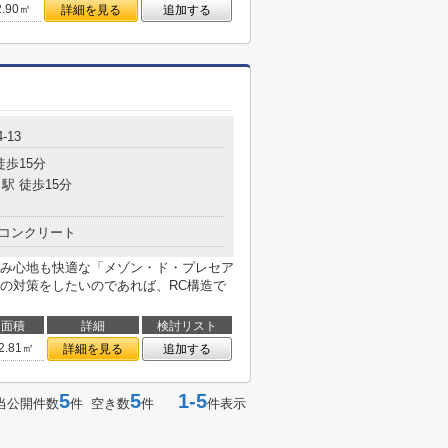
2.90㎡
詳細を見る
追加する
-13
徒歩15分
駅 徒歩15分
コンクリート
み心地も快適な「メゾン・ド・プレセア
の対策をしたいのであれば、RC構造で
面積
詳細
検討リスト
2.81㎡
詳細を見る
追加する
5
5
1-5
当公開件数
件 空き数
件
件表示