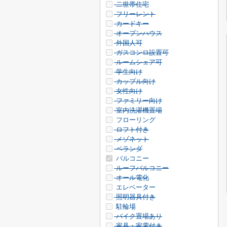
二世帯住宅
フリーレント
カードキー
オープンハウス
外国人可
ガスコンロ設置可
ルームシェア可
学生向け
カップル向け
女性向け
ファミリー向け
室内洗濯機置場
フローリング
ロフト付き
メゾネット
ベランダ
バルコニー
ルーフバルコニー
オール電化
エレベーター
照明器具付き
駐輪場
バイク置場あり
家具・家電付き